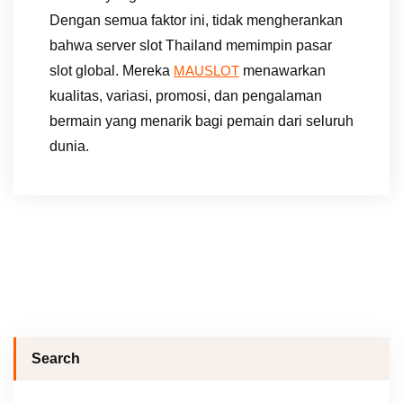
Dengan semua faktor ini, tidak mengherankan
bahwa server slot Thailand memimpin pasar
slot global. Mereka
menawarkan
MAUSLOT
kualitas, variasi, promosi, dan pengalaman
bermain yang menarik bagi pemain dari seluruh
dunia.
Search