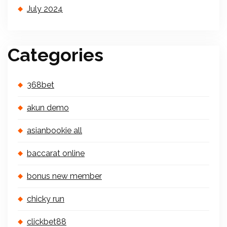
July 2024
Categories
368bet
akun demo
asianbookie all
baccarat online
bonus new member
chicky run
clickbet88