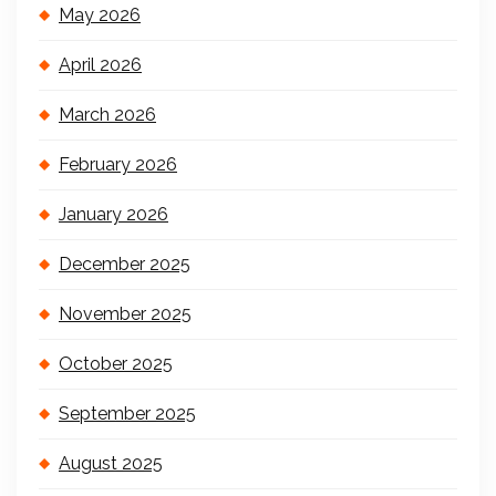
May 2026
April 2026
March 2026
February 2026
January 2026
December 2025
November 2025
October 2025
September 2025
August 2025