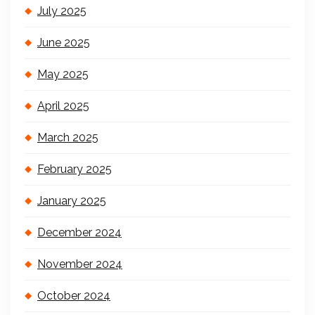
July 2025
June 2025
May 2025
April 2025
March 2025
February 2025
January 2025
December 2024
November 2024
October 2024