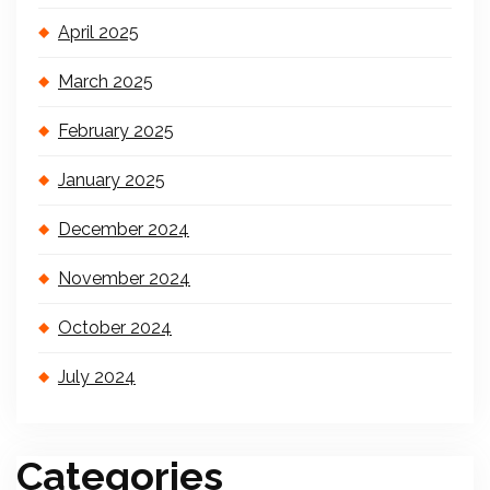
April 2025
March 2025
February 2025
January 2025
December 2024
November 2024
October 2024
July 2024
Categories