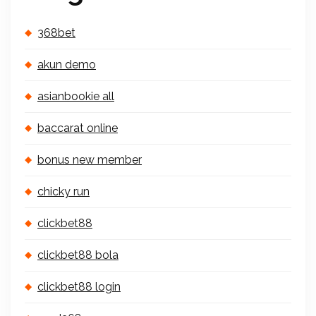
368bet
akun demo
asianbookie all
baccarat online
bonus new member
chicky run
clickbet88
clickbet88 bola
clickbet88 login