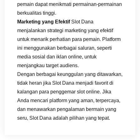
pemain dapat menikmati permainan-permainan
berkualitas tinggi.
Marketing yang Efektif
Slot Dana
menjalankan strategi marketing yang efektif
untuk menarik perhatian para pemain. Platform
ini menggunakan berbagai saluran, seperti
media sosial dan iklan online, untuk
menjangkau target audiens.
Dengan berbagai keunggulan yang ditawarkan,
tidak heran jika Slot Dana menjadi favorit di
kalangan para penggemar slot online. Jika
Anda mencari platform yang aman, terpercaya,
dan menawarkan pengalaman bermain yang
seru, Slot Dana adalah pilihan yang tepat.