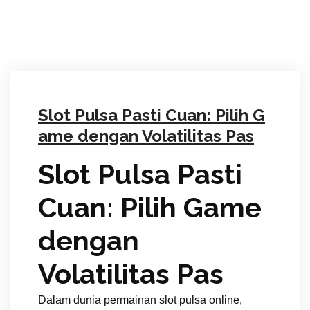
Slot Pulsa Pasti Cuan: Pilih G
ame dengan Volatilitas Pas
Slot Pulsa Pasti
Cuan: Pilih Game
dengan
Volatilitas Pas
Dalam dunia permainan slot pulsa online,