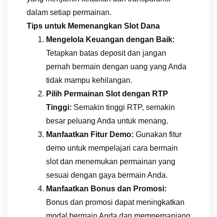
dalam setiap permainan.
Tips untuk Memenangkan Slot Dana
Mengelola Keuangan dengan Baik:
Tetapkan batas deposit dan jangan
pernah bermain dengan uang yang Anda
tidak mampu kehilangan.
Pilih Permainan Slot dengan RTP
Tinggi:
Semakin tinggi RTP, semakin
besar peluang Anda untuk menang.
Manfaatkan Fitur Demo:
Gunakan fitur
demo untuk mempelajari cara bermain
slot dan menemukan permainan yang
sesuai dengan gaya bermain Anda.
Manfaatkan Bonus dan Promosi:
Bonus dan promosi dapat meningkatkan
modal bermain Anda dan memperpanjang