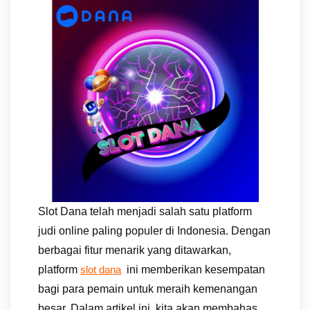
Slot Dana telah menjadi salah satu platform
judi online paling populer di Indonesia. Dengan
berbagai fitur menarik yang ditawarkan,
platform
ini memberikan kesempatan
slot dana
bagi para pemain untuk meraih kemenangan
besar. Dalam artikel ini, kita akan membahas