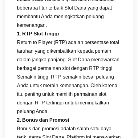
beberapa fitur terbaik Slot Dana yang dapat
membantu Anda meningkatkan peluang
kemenangan.
1. RTP Slot Tinggi
Return to Player (RTP) adalah persentase total
taruhan yang dikembalikan kepada pemain
dalam jangka panjang. Slot Dana menawarkan
berbagai permainan slot dengan RTP tinggi.
Semakin tinggi RTP, semakin besar peluang
Anda untuk meraih kemenangan. Oleh karena
itu, penting untuk memilih permainan slot
dengan RTP tertinggi untuk meningkatkan
peluang Anda.
2. Bonus dan Promosi
Bonus dan promosi adalah salah satu daya
tarik utama Slot Dana. Platform ini menawarkan