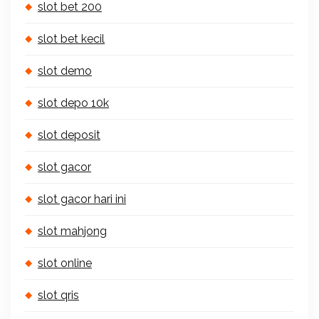
slot bet 200
slot bet kecil
slot demo
slot depo 10k
slot deposit
slot gacor
slot gacor hari ini
slot mahjong
slot online
slot qris