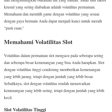
krusial yang sering diabaikan adalah volatilitas permainan.
Memahami dan memilih game dengan volatilitas yang sesuai
dengan gaya bermain Anda dapat menjadi kunci untuk meraih
“pasti cuan.”
Memahami Volatilitas Slot
Volatilitas dalam permainan slot mengacu pada seberapa sering
dan seberapa besar kemenangan yang bisa Anda harapkan. Slot
dengan volatilitas tinggi cenderung memberikan kemenangan
yang lebih jarang, tetapi dengan jumlah yang lebih besar.
Sebaliknya, slot dengan volatilitas rendah menawarkan
kemenangan yang lebih sering, tetapi dengan jumlah yang lebih
kecil.
Slot Volatilitas Tinggi