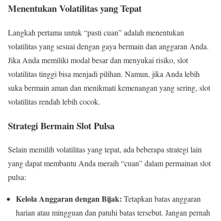
Menentukan Volatilitas yang Tepat
Langkah pertama untuk “pasti cuan” adalah menentukan
volatilitas yang sesuai dengan gaya bermain dan anggaran Anda.
Jika Anda memiliki modal besar dan menyukai risiko, slot
volatilitas tinggi bisa menjadi pilihan. Namun, jika Anda lebih
suka bermain aman dan menikmati kemenangan yang sering, slot
volatilitas rendah lebih cocok.
Strategi Bermain Slot Pulsa
Selain memilih volatilitas yang tepat, ada beberapa strategi lain
yang dapat membantu Anda meraih “cuan” dalam permainan slot
pulsa:
Kelola Anggaran dengan Bijak:
Tetapkan batas anggaran
harian atau mingguan dan patuhi batas tersebut. Jangan pernah