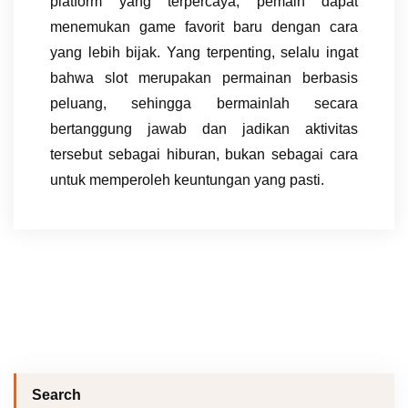
platform yang terpercaya, pemain dapat
menemukan game favorit baru dengan cara
yang lebih bijak. Yang terpenting, selalu ingat
bahwa slot merupakan permainan berbasis
peluang, sehingga bermainlah secara
bertanggung jawab dan jadikan aktivitas
tersebut sebagai hiburan, bukan sebagai cara
untuk memperoleh keuntungan yang pasti.
Search