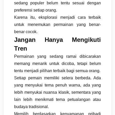
sedang populer belum tentu sesuai dengan
preferensi setiap orang.
Karena itu, eksplorasi menjadi cara terbaik
untuk menemukan permainan yang benar-
benar cocok.
Jangan Hanya Mengikuti
Tren
Permainan yang sedang ramai dibicarakan
memang menarik untuk dicoba, tetapi belum
tentu menjadi pilihan terbaik bagi semua orang.
Setiap pemain memiliki selera berbeda. Ada
yang menyukai tema penuh warna, ada yang
lebih menyukai nuansa klasik, sementara yang
lain lebih menikmati tema petualangan atau
budaya tradisional.
Memilih berdasarkan kenyamanan pribadi