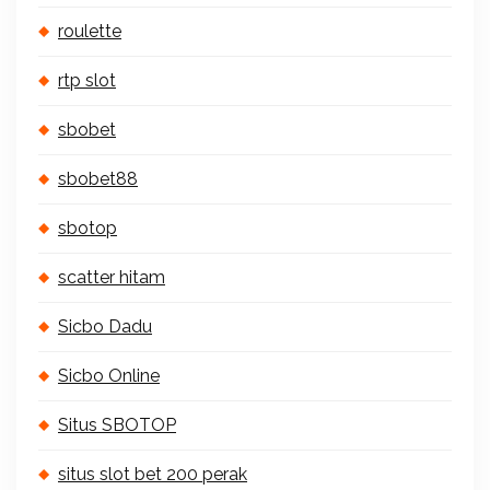
roulette
rtp slot
sbobet
sbobet88
sbotop
scatter hitam
Sicbo Dadu
Sicbo Online
Situs SBOTOP
situs slot bet 200 perak