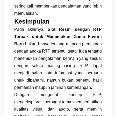
sering kali memberikan pengalaman yang lebih
memuaskan.
Kesimpulan
Pada akhirnya,
Slot Resmi dengan RTP
Terbaik untuk Menemukan Game Favorit
Baru
bukan hanya tentang mencari permainan
dengan angka RTP tertentu, tetapi juga tentang
menemukan pengalaman bermain yang sesuai
dengan selera masing-masing. RTP dapat
menjadi salah satu informasi yang berguna
untuk dipahami, namun bukan penentu hasil
permainan maupun jaminan kemenangan.
Dengan mengenal konsep RTP,
mengeksplorasi berbagai tema, memperhatikan
kualitas visual dan audio, serta memilih