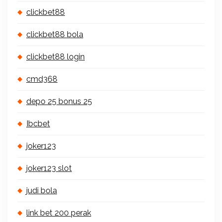
clickbet88
clickbet88 bola
clickbet88 login
cmd368
depo 25 bonus 25
Ibcbet
joker123
joker123 slot
judi bola
link bet 200 perak