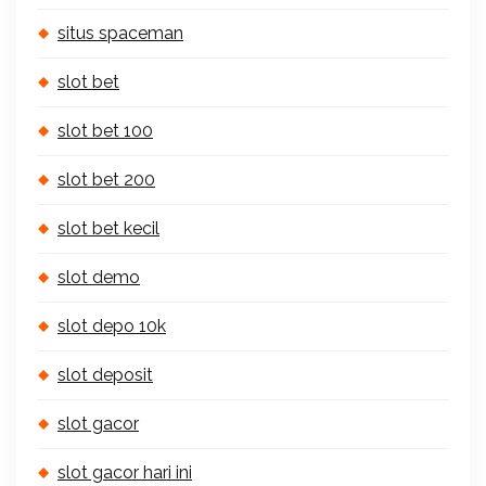
situs spaceman
slot bet
slot bet 100
slot bet 200
slot bet kecil
slot demo
slot depo 10k
slot deposit
slot gacor
slot gacor hari ini