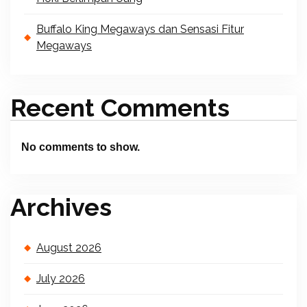
Buffalo King Megaways dan Sensasi Fitur
Megaways
Recent Comments
No comments to show.
Archives
August 2026
July 2026