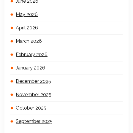
June 2026
May 2026
April 2026
March 2026
February 2026
January 2026
December 2025
November 2025
October 2025
September 2025