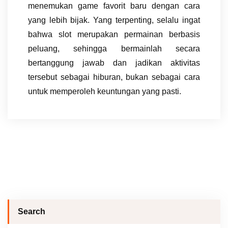
menemukan game favorit baru dengan cara
yang lebih bijak. Yang terpenting, selalu ingat
bahwa slot merupakan permainan berbasis
peluang, sehingga bermainlah secara
bertanggung jawab dan jadikan aktivitas
tersebut sebagai hiburan, bukan sebagai cara
untuk memperoleh keuntungan yang pasti.
Search