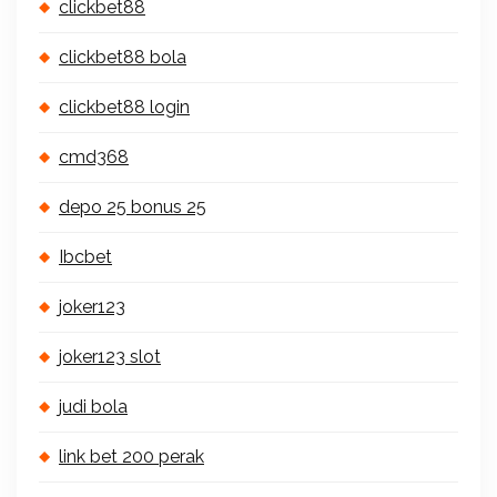
clickbet88
clickbet88 bola
clickbet88 login
cmd368
depo 25 bonus 25
Ibcbet
joker123
joker123 slot
judi bola
link bet 200 perak