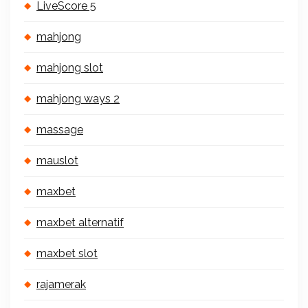
LiveScore 5
mahjong
mahjong slot
mahjong ways 2
massage
mauslot
maxbet
maxbet alternatif
maxbet slot
rajamerak