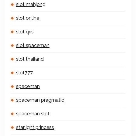
slot mahjong
slot online
slot qris
slot spaceman
slot thailand
slot777
spaceman
spaceman pragmatic
spaceman slot
starlight princess