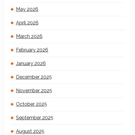
May 2026
April 2026
March 2026
February 2026
January 2026
December 2025
November 2025
October 2025
September 2025
August 2025