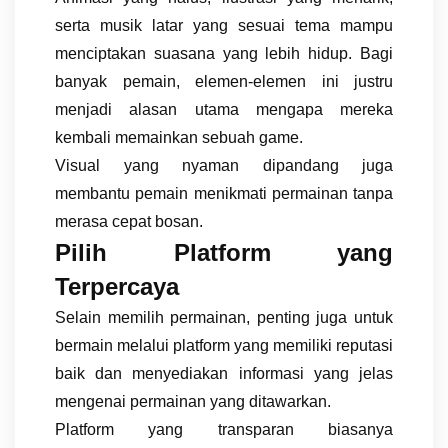
serta musik latar yang sesuai tema mampu
menciptakan suasana yang lebih hidup. Bagi
banyak pemain, elemen-elemen ini justru
menjadi alasan utama mengapa mereka
kembali memainkan sebuah game.
Visual yang nyaman dipandang juga
membantu pemain menikmati permainan tanpa
merasa cepat bosan.
Pilih Platform yang
Terpercaya
Selain memilih permainan, penting juga untuk
bermain melalui platform yang memiliki reputasi
baik dan menyediakan informasi yang jelas
mengenai permainan yang ditawarkan.
Platform yang transparan biasanya