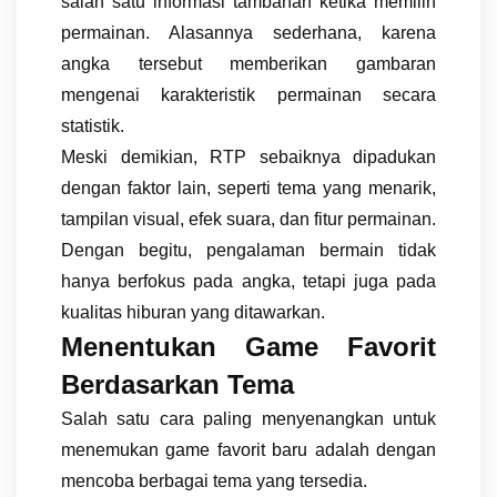
salah satu informasi tambahan ketika memilih
permainan. Alasannya sederhana, karena
angka tersebut memberikan gambaran
mengenai karakteristik permainan secara
statistik.
Meski demikian, RTP sebaiknya dipadukan
dengan faktor lain, seperti tema yang menarik,
tampilan visual, efek suara, dan fitur permainan.
Dengan begitu, pengalaman bermain tidak
hanya berfokus pada angka, tetapi juga pada
kualitas hiburan yang ditawarkan.
Menentukan Game Favorit
Berdasarkan Tema
Salah satu cara paling menyenangkan untuk
menemukan game favorit baru adalah dengan
mencoba berbagai tema yang tersedia.