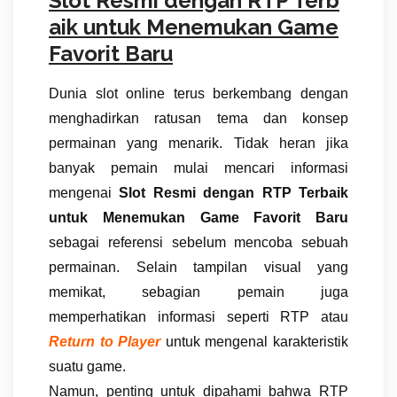
Slot Resmi dengan RTP Terb
aik untuk Menemukan Game
Favorit Baru
Dunia slot online terus berkembang dengan
menghadirkan ratusan tema dan konsep
permainan yang menarik. Tidak heran jika
banyak pemain mulai mencari informasi
mengenai
Slot Resmi dengan RTP Terbaik
untuk Menemukan Game Favorit Baru
sebagai referensi sebelum mencoba sebuah
permainan. Selain tampilan visual yang
memikat, sebagian pemain juga
memperhatikan informasi seperti RTP atau
Return to Player
untuk mengenal karakteristik
suatu game.
Namun, penting untuk dipahami bahwa RTP