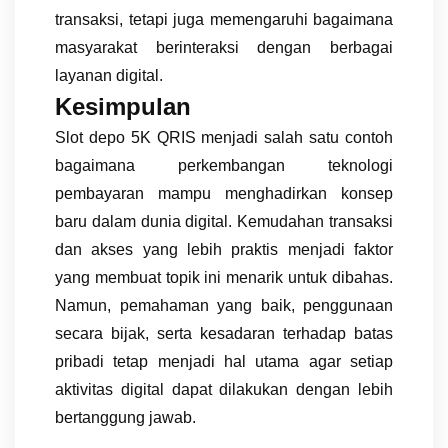
transaksi, tetapi juga memengaruhi bagaimana
masyarakat berinteraksi dengan berbagai
layanan digital.
Kesimpulan
Slot depo 5K QRIS menjadi salah satu contoh
bagaimana perkembangan teknologi
pembayaran mampu menghadirkan konsep
baru dalam dunia digital. Kemudahan transaksi
dan akses yang lebih praktis menjadi faktor
yang membuat topik ini menarik untuk dibahas.
Namun, pemahaman yang baik, penggunaan
secara bijak, serta kesadaran terhadap batas
pribadi tetap menjadi hal utama agar setiap
aktivitas digital dapat dilakukan dengan lebih
bertanggung jawab.