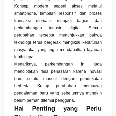
Konsep modern seperti akses melalui
smartphone, tampilan responsif, dan proses
transaksi otomatis menjadi bagian dari
perkembangan industri digital. Semua
perubahan tersebut menunjukkan bahwa
teknologi terus bergerak mengikuti kebutuhan
masyarakat yang ingin mendapatkan layanan
lebih cepat.
Menariknya, perkembangan ini juga
menciptakan rasa penasaran karena inovasi
baru selalu muncul dengan pendekatan
berbeda. Setiap perubahan membawa
pengalaman baru yang sebelumnya mungkin
belum pernah ditemui pengguna.
Hal Penting yang Perlu