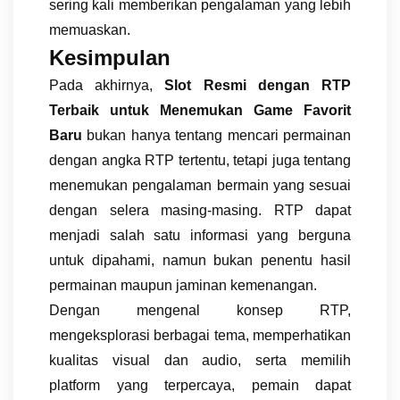
sering kali memberikan pengalaman yang lebih
memuaskan.
Kesimpulan
Pada akhirnya,
Slot Resmi dengan RTP
Terbaik untuk Menemukan Game Favorit
Baru
bukan hanya tentang mencari permainan
dengan angka RTP tertentu, tetapi juga tentang
menemukan pengalaman bermain yang sesuai
dengan selera masing-masing. RTP dapat
menjadi salah satu informasi yang berguna
untuk dipahami, namun bukan penentu hasil
permainan maupun jaminan kemenangan.
Dengan mengenal konsep RTP,
mengeksplorasi berbagai tema, memperhatikan
kualitas visual dan audio, serta memilih
platform yang terpercaya, pemain dapat