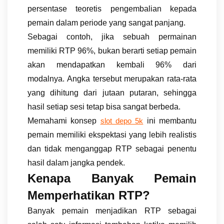
persentase teoretis pengembalian kepada
pemain dalam periode yang sangat panjang.
Sebagai contoh, jika sebuah permainan
memiliki RTP 96%, bukan berarti setiap pemain
akan mendapatkan kembali 96% dari
modalnya. Angka tersebut merupakan rata-rata
yang dihitung dari jutaan putaran, sehingga
hasil setiap sesi tetap bisa sangat berbeda.
Memahami konsep
ini membantu
slot depo 5k
pemain memiliki ekspektasi yang lebih realistis
dan tidak menganggap RTP sebagai penentu
hasil dalam jangka pendek.
Kenapa Banyak Pemain
Memperhatikan RTP?
Banyak pemain menjadikan RTP sebagai