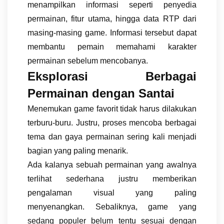
menampilkan informasi seperti penyedia
permainan, fitur utama, hingga data RTP dari
masing-masing game. Informasi tersebut dapat
membantu pemain memahami karakter
permainan sebelum mencobanya.
Eksplorasi Berbagai
Permainan dengan Santai
Menemukan game favorit tidak harus dilakukan
terburu-buru. Justru, proses mencoba berbagai
tema dan gaya permainan sering kali menjadi
bagian yang paling menarik.
Ada kalanya sebuah permainan yang awalnya
terlihat sederhana justru memberikan
pengalaman visual yang paling
menyenangkan. Sebaliknya, game yang
sedang populer belum tentu sesuai dengan