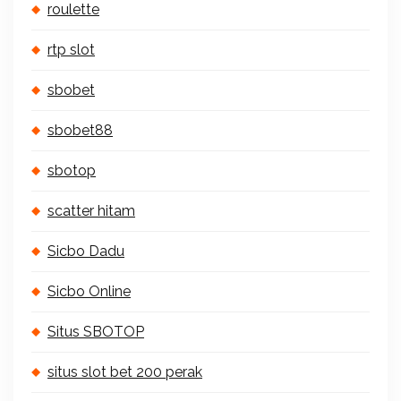
roulette
rtp slot
sbobet
sbobet88
sbotop
scatter hitam
Sicbo Dadu
Sicbo Online
Situs SBOTOP
situs slot bet 200 perak