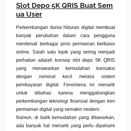
Slot Depo 5K QRIS Buat Sem
ua User
Perkembangan dunia hiburan digital membuat
banyak perubahan dalam cara pengguna
menikmati berbagai jenis permainan berbasis
online. Salah satu topik yang sering menjadi
perhatian adalah konsep slot depo 5K QRIS
yang menawarkan kemudahan transaksi
dengan nominal kecil melalui sistem
pembayaran digital. Fenomena ini menarik
untuk dibahas karena menggabungkan
perkembangan teknologi finansial dengan tren
permainan digital yang semakin modern.
Namun, di balik kemudahan yang ditawarkan,
ada banyak hal menarik yang perlu dipahami