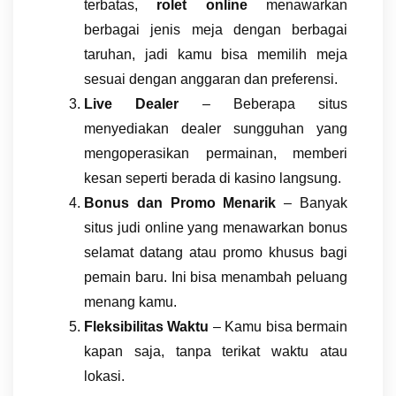
terbatas,
rolet online
menawarkan
berbagai jenis meja dengan berbagai
taruhan, jadi kamu bisa memilih meja
sesuai dengan anggaran dan preferensi.
Live Dealer
– Beberapa situs
menyediakan dealer sungguhan yang
mengoperasikan permainan, memberi
kesan seperti berada di kasino langsung.
Bonus dan Promo Menarik
– Banyak
situs judi online yang menawarkan bonus
selamat datang atau promo khusus bagi
pemain baru. Ini bisa menambah peluang
menang kamu.
Fleksibilitas Waktu
– Kamu bisa bermain
kapan saja, tanpa terikat waktu atau
lokasi.