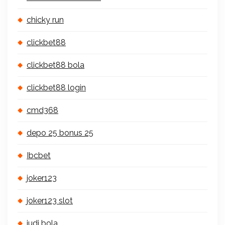
chicky run
clickbet88
clickbet88 bola
clickbet88 login
cmd368
depo 25 bonus 25
Ibcbet
joker123
joker123 slot
judi bola