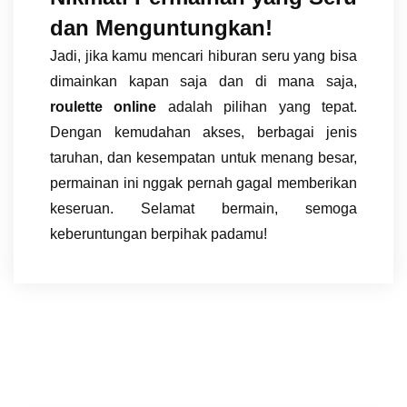
dan Menguntungkan!
Jadi, jika kamu mencari hiburan seru yang bisa
dimainkan kapan saja dan di mana saja,
roulette online
adalah pilihan yang tepat.
Dengan kemudahan akses, berbagai jenis
taruhan, dan kesempatan untuk menang besar,
permainan ini nggak pernah gagal memberikan
keseruan. Selamat bermain, semoga
keberuntungan berpihak padamu!