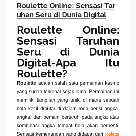
Roulette Online: Sensasi Tar
uhan Seru di Dunia Digital
Roulette Online:
Sensasi Taruhan
Seru di Dunia
Digital-Apa Itu
Roulette?
Roulette
adalah salah satu permainan kasino
yang sudah terkenal sejak lama. Permainan ini
memiliki tampilan yang unik, di mana sebuah
bola kecil diputar di dalam roda berisi angka-
angka, dan pemain bertaruh pada angka atau
kombinasi angka tempat bola akan berhenti.
Sensasi kemenangan yang didapat dari
roulette