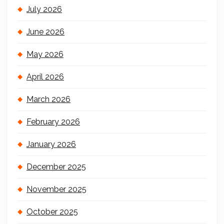
July 2026
June 2026
May 2026
April 2026
March 2026
February 2026
January 2026
December 2025
November 2025
October 2025