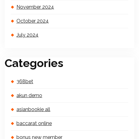
November 2024
October 2024
July 2024
Categories
368bet
akun demo
asianbookie all
baccarat online
bonus new member