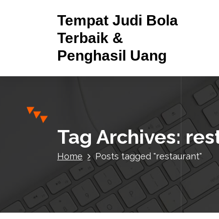
S
Tempat Judi Bola
k
i
Terbaik &
p
Penghasil Uang
t
o
c
o
n
t
e
Tag Archives: res
n
t
Home
Posts tagged "restaurant"