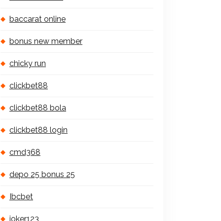
baccarat online
bonus new member
chicky run
clickbet88
clickbet88 bola
clickbet88 login
cmd368
depo 25 bonus 25
Ibcbet
joker123