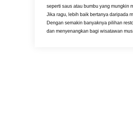
seperti saus atau bumbu yang mungkin m
Jika ragu, lebih baik bertanya daripada 
Dengan semakin banyaknya pilihan restor
dan menyenangkan bagi wisatawan musli