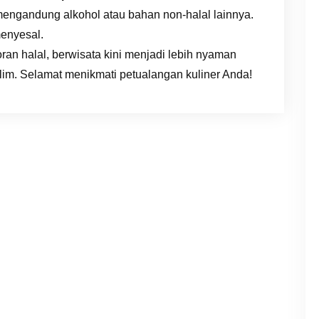
engandung alkohol atau bahan non-halal lainnya.
menyesal.
an halal, berwisata kini menjadi lebih nyaman
m. Selamat menikmati petualangan kuliner Anda!