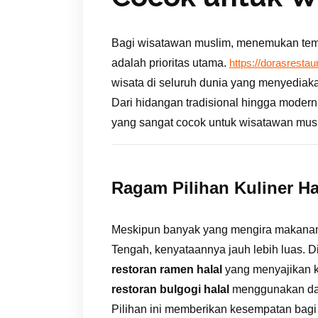
Bagi wisatawan muslim, menemukan tem
adalah prioritas utama.
https://dorasrestau
wisata di seluruh dunia yang menyediakan
Dari hidangan tradisional hingga modern,
yang sangat cocok untuk wisatawan mus
Ragam Pilihan Kuliner Ha
Meskipun banyak yang mengira makanan 
Tengah, kenyataannya jauh lebih luas. 
restoran ramen halal
yang menyajikan k
restoran bulgogi halal
menggunakan dagi
Pilihan ini memberikan kesempatan bagi