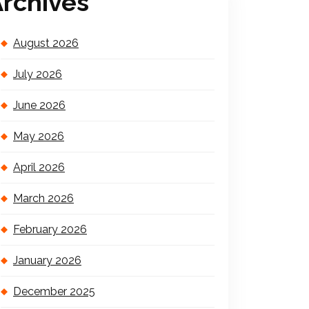
rchives
August 2026
July 2026
June 2026
May 2026
April 2026
March 2026
February 2026
January 2026
December 2025