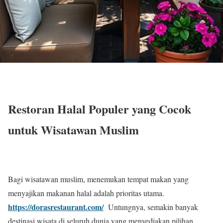
Restoran Halal Populer yang Cocok
untuk Wisatawan Muslim
Bagi wisatawan muslim, menemukan tempat makan yang
menyajikan makanan halal adalah prioritas utama.
https://dorasrestaurant.com/
Untungnya, semakin banyak
destinasi wisata di seluruh dunia yang menyediakan pilihan