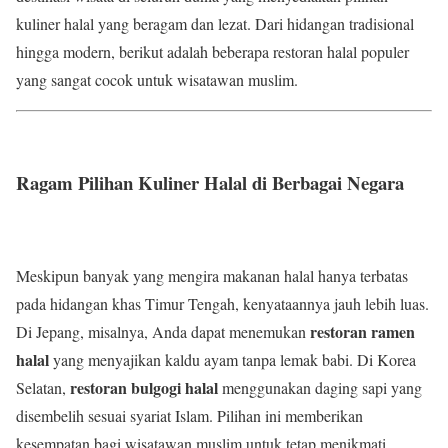
kuliner halal yang beragam dan lezat. Dari hidangan tradisional
hingga modern, berikut adalah beberapa restoran halal populer
yang sangat cocok untuk wisatawan muslim.
Ragam Pilihan Kuliner Halal di Berbagai Negara
Meskipun banyak yang mengira makanan halal hanya terbatas
pada hidangan khas Timur Tengah, kenyataannya jauh lebih luas.
restoran ramen
Di Jepang, misalnya, Anda dapat menemukan
halal
yang menyajikan kaldu ayam tanpa lemak babi. Di Korea
restoran bulgogi halal
Selatan,
menggunakan daging sapi yang
disembelih sesuai syariat Islam. Pilihan ini memberikan
kesempatan bagi wisatawan muslim untuk tetap menikmati