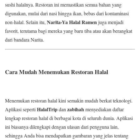
sushi halalnya. Restoran ini memastikan semua bahan yang
digunakan, mulai dari nasi hingga ikan, bebas dari kontaminasi
Narita-Ya Halal Ramen
non-halal. Selain itu,
juga menjadi
favorit, terutama bagi mereka yang baru tiba atau akan berangkat
dari bandara Narita.
Cara Mudah Menemukan Restoran Halal
Menemukan restoran halal kini semakin mudah berkat teknologi.
HalalTrip
zabihah
Aplikasi seperti
dan
menyediakan daftar
lengkap restoran halal di berbagai kota di seluruh dunia. Aplikasi
ini biasanya dilengkapi dengan ulasan dari pengguna lain,
sehingga Anda bisa mendapatkan gambaran yang jelas tentang