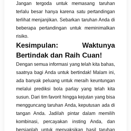
Jangan tergoda untuk memasang taruhan
terlalu besar hanya karena satu pertandingan
terlihat menjanjikan. Sebarkan taruhan Anda di
beberapa pertandingan untuk meminimalkan
risiko.
Kesimpulan: Waktunya
Bertindak dan Raih Cuan!
Dengan semua informasi yang telah kita bahas,
saatnya bagi Anda untuk bertindak! Malam ini,
ada banyak peluang untuk meraih keuntungan
melalui prediksi bola parlay yang telah kita
susun. Dari tim favorit hingga kejutan yang bisa
mengguncang taruhan Anda, keputusan ada di
tangan Anda. Jadilah pintar dalam memilih
kombinasi, percayakan insting Anda, dan
bersiaplah untuk menyaksikan hasil taruhan