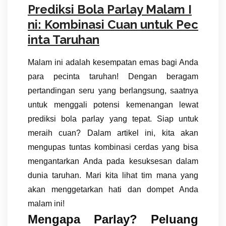
Prediksi Bola Parlay Malam I
ni: Kombinasi Cuan untuk Pec
inta Taruhan
Malam ini adalah kesempatan emas bagi Anda
para pecinta taruhan! Dengan beragam
pertandingan seru yang berlangsung, saatnya
untuk menggali potensi kemenangan lewat
prediksi bola parlay yang tepat. Siap untuk
meraih cuan? Dalam artikel ini, kita akan
mengupas tuntas kombinasi cerdas yang bisa
mengantarkan Anda pada kesuksesan dalam
dunia taruhan. Mari kita lihat tim mana yang
akan menggetarkan hati dan dompet Anda
malam ini!
Mengapa Parlay? Peluang