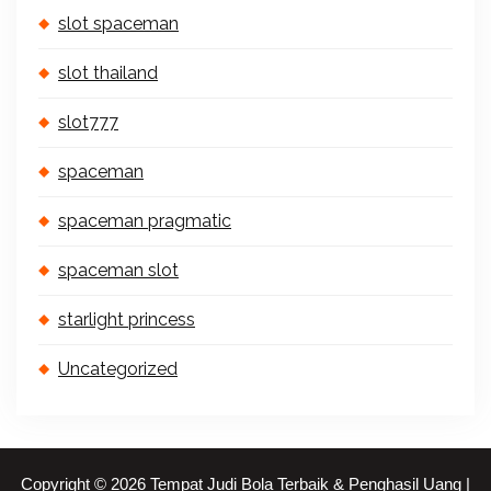
slot spaceman
slot thailand
slot777
spaceman
spaceman pragmatic
spaceman slot
starlight princess
Uncategorized
Copyright © 2026 Tempat Judi Bola Terbaik & Penghasil Uang |