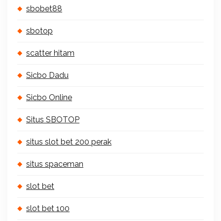
sbobet88
sbotop
scatter hitam
Sicbo Dadu
Sicbo Online
Situs SBOTOP
situs slot bet 200 perak
situs spaceman
slot bet
slot bet 100