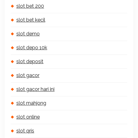
slot bet 200
slot bet kecil
slot demo
slot depo 10k
slot deposit
slot gacor
slot gacor hari ini
slot mahjong
slot online
slot qris