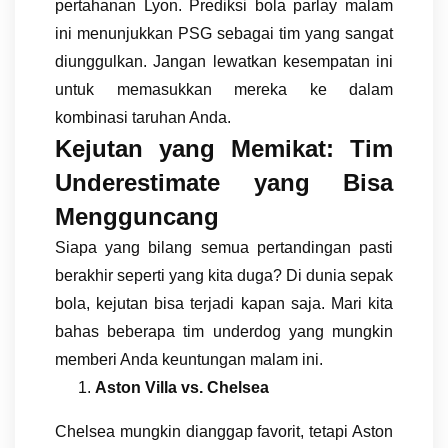
pertahanan Lyon. Prediksi bola parlay malam
ini menunjukkan PSG sebagai tim yang sangat
diunggulkan. Jangan lewatkan kesempatan ini
untuk memasukkan mereka ke dalam
kombinasi taruhan Anda.
Kejutan yang Memikat: Tim
Underestimate yang Bisa
Mengguncang
Siapa yang bilang semua pertandingan pasti
berakhir seperti yang kita duga? Di dunia sepak
bola, kejutan bisa terjadi kapan saja. Mari kita
bahas beberapa tim underdog yang mungkin
memberi Anda keuntungan malam ini.
Aston Villa vs. Chelsea
Chelsea mungkin dianggap favorit, tetapi Aston