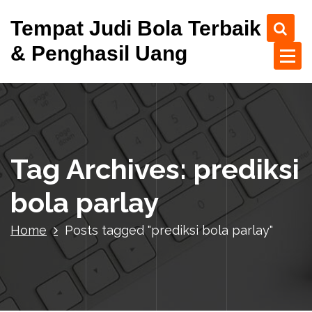
S
Tempat Judi Bola Terbaik
k
i
& Penghasil Uang
p
t
o
c
o
n
t
Tag Archives: prediksi
e
n
bola parlay
t
Home
Posts tagged "prediksi bola parlay"