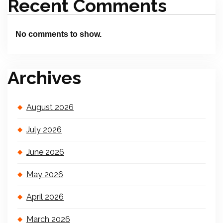
Recent Comments
No comments to show.
Archives
August 2026
July 2026
June 2026
May 2026
April 2026
March 2026