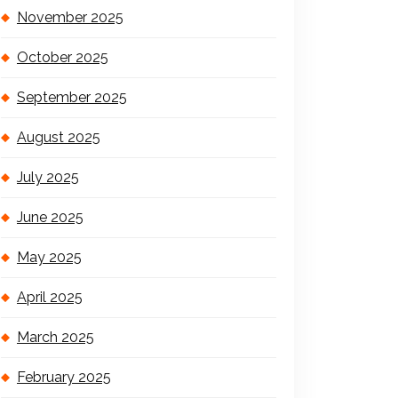
November 2025
October 2025
September 2025
August 2025
July 2025
June 2025
May 2025
April 2025
March 2025
February 2025