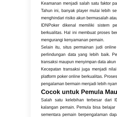
Keamanan menjadi salah satu faktor pal
Tahun ini, banyak player mulai lebih s
menghindari risiko akun bermasalah atau
IDNPoker dikenal memiliki sistem p
berkualitas. Hal ini membuat proses b
mengurangi kenyamanan pemain.
Selain itu, situs permainan judi onlin
perlindungan data yang lebih baik. 
transaksi maupun menyimpan data akun pr
Kecepatan transaksi juga menjadi ni
platform poker online berkualitas. Pro
pengalaman bermain menjadi lebih nyam
Cocok untuk Pemula Mau
Salah satu kelebihan terbesar dari
kalangan pemain. Pemula bisa belajar 
sementara pemain berpengalaman dapat