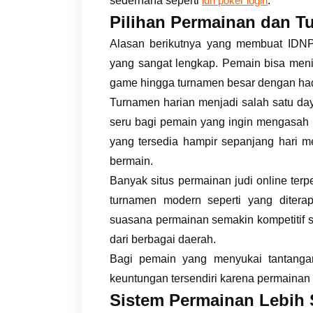
sederhana seperti
.
idn poker login
Pilihan Permainan dan 
Alasan berikutnya yang membuat IDNPo
yang sangat lengkap. Pemain bisa menik
game hingga turnamen besar dengan had
Turnamen harian menjadi salah satu day
seru bagi pemain yang ingin mengasah k
yang tersedia hampir sepanjang hari m
bermain.
Banyak situs permainan judi online ter
turnamen modern seperti yang ditera
suasana permainan semakin kompetitif s
dari berbagai daerah.
Bagi pemain yang menyukai tantangan
keuntungan tersendiri karena permainan t
Sistem Permainan Lebih 