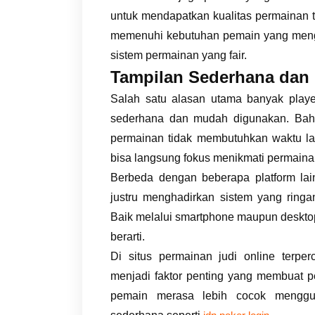
untuk mendapatkan kualitas permainan 
memenuhi kebutuhan pemain yang mengu
sistem permainan yang fair.
Tampilan Sederhana dan
Salah satu alasan utama banyak playe
sederhana dan mudah digunakan. Bah
permainan tidak membutuhkan waktu lam
bisa langsung fokus menikmati permainan
Berbeda dengan beberapa platform lain
justru menghadirkan sistem yang ring
Baik melalui smartphone maupun desktop
berarti.
Di situs permainan judi online ter
menjadi faktor penting yang membuat p
pemain merasa lebih cocok menggun