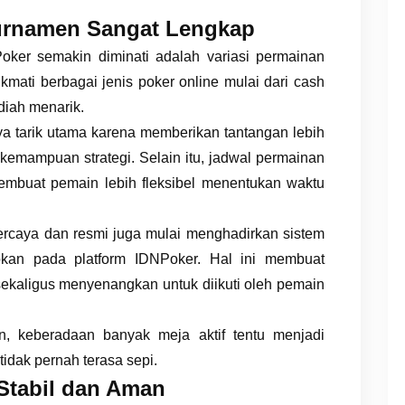
Turnamen Sangat Lengkap
ker semakin diminati adalah variasi permainan
mati berbagai jenis poker online mulai dari cash
iah menarik.
a tarik utama karena memberikan tantangan lebih
emampuan strategi. Selain itu, jadwal permainan
embuat pemain lebih fleksibel menentukan waktu
percaya dan resmi juga mulai menghadirkan sistem
pkan pada platform IDNPoker. Hal ini membuat
ekaligus menyenangkan untuk diikuti oleh pemain
, keberadaan banyak meja aktif tentu menjadi
idak pernah terasa sepi.
Stabil dan Aman