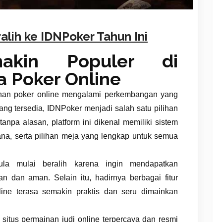
alih ke IDNPoker Tahun Ini
akin Populer di
a Poker Online
inan poker online mengalami perkembangan yang
ang tersedia, IDNPoker menjadi salah satu pilihan
tanpa alasan, platform ini dikenal memiliki sistem
ana, serta pilihan meja yang lengkap untuk semua
a mulai beralih karena ingin mendapatkan
 dan aman. Selain itu, hadirnya berbagai fitur
ne terasa semakin praktis dan seru dimainkan
 situs permainan judi online terpercaya dan resmi