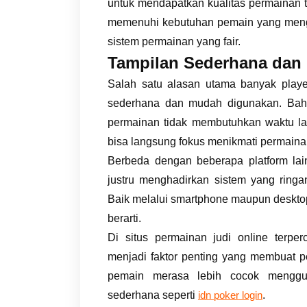
untuk mendapatkan kualitas permainan 
memenuhi kebutuhan pemain yang mengu
sistem permainan yang fair.
Tampilan Sederhana dan
Salah satu alasan utama banyak playe
sederhana dan mudah digunakan. Bah
permainan tidak membutuhkan waktu lam
bisa langsung fokus menikmati permainan
Berbeda dengan beberapa platform lain
justru menghadirkan sistem yang ring
Baik melalui smartphone maupun desktop
berarti.
Di situs permainan judi online ter
menjadi faktor penting yang membuat p
pemain merasa lebih cocok menggun
sederhana seperti
.
idn poker login