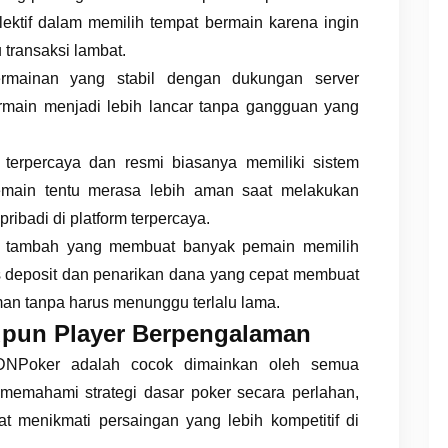
elektif dalam memilih tempat bermain karena ingin
 transaksi lambat.
ermainan yang stabil dengan dukungan server
ermain menjadi lebih lancar tanpa gangguan yang
e terpercaya dan resmi biasanya memiliki sistem
Pemain tentu merasa lebih aman saat melakukan
ibadi di platform terpercaya.
lai tambah yang membuat banyak pemain memilih
ses deposit dan penarikan dana yang cepat membuat
an tanpa harus menunggu terlalu lama.
pun Player Berpengalaman
 IDNPoker adalah cocok dimainkan oleh semua
memahami strategi dasar poker secara perlahan,
 menikmati persaingan yang lebih kompetitif di