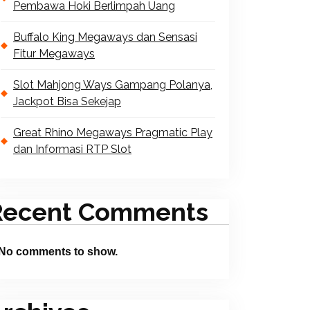
Pembawa Hoki Berlimpah Uang
Buffalo King Megaways dan Sensasi
Fitur Megaways
Slot Mahjong Ways Gampang Polanya,
Jackpot Bisa Sekejap
Great Rhino Megaways Pragmatic Play
dan Informasi RTP Slot
Recent Comments
No comments to show.