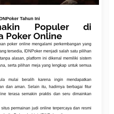
IDNPoker Tahun Ini
akin Populer di
a Poker Online
inan poker online mengalami perkembangan yang
ang tersedia, IDNPoker menjadi salah satu pilihan
tanpa alasan, platform ini dikenal memiliki sistem
ana, serta pilihan meja yang lengkap untuk semua
a mulai beralih karena ingin mendapatkan
 dan aman. Selain itu, hadirnya berbagai fitur
ne terasa semakin praktis dan seru dimainkan
 situs permainan judi online terpercaya dan resmi