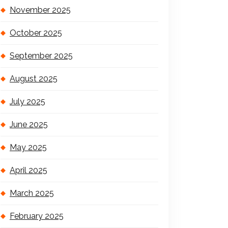
November 2025
October 2025
September 2025
August 2025
July 2025
June 2025
May 2025
April 2025
March 2025
February 2025