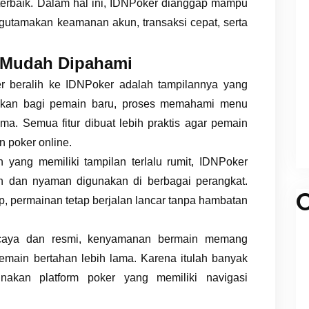
terbaik. Dalam hal ini, IDNPoker dianggap mampu
tamakan keamanan akun, transaksi cepat, serta
 Mudah Dipahami
r beralih ke IDNPoker adalah tampilannya yang
kan bagi pemain baru, proses memahami menu
a. Semua fitur dibuat lebih praktis agar pemain
 poker online.
 yang memiliki tampilan terlalu rumit, IDNPoker
an dan nyaman digunakan di berbagai perangkat.
C
, permainan tetap berjalan lancar tanpa hambatan
percaya dan resmi, kenyamanan bermain memang
emain bertahan lebih lama. Karena itulah banyak
akan platform poker yang memiliki navigasi