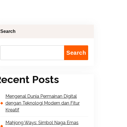
Search
Search
ecent Posts
Mengenal Dunia Permainan Digital
dengan Teknologi Modern dan Fitur
Kreatif
Mahjong Ways: Simbol Naga Emas