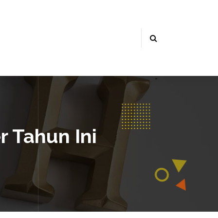
r Tahun Ini