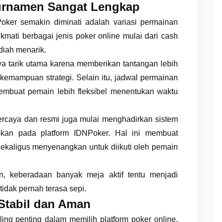
Turnamen Sangat Lengkap
ker semakin diminati adalah variasi permainan
mati berbagai jenis poker online mulai dari cash
iah menarik.
a tarik utama karena memberikan tantangan lebih
emampuan strategi. Selain itu, jadwal permainan
embuat pemain lebih fleksibel menentukan waktu
percaya dan resmi juga mulai menghadirkan sistem
pkan pada platform IDNPoker. Hal ini membuat
ekaligus menyenangkan untuk diikuti oleh pemain
, keberadaan banyak meja aktif tentu menjadi
idak pernah terasa sepi.
Stabil dan Aman
ing penting dalam memilih platform poker online.