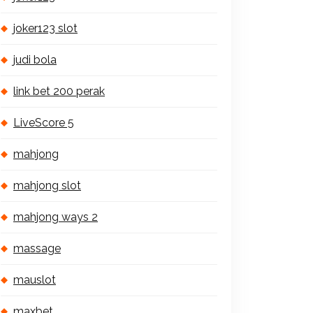
joker123 slot
judi bola
link bet 200 perak
LiveScore 5
mahjong
mahjong slot
mahjong ways 2
massage
mauslot
maxbet