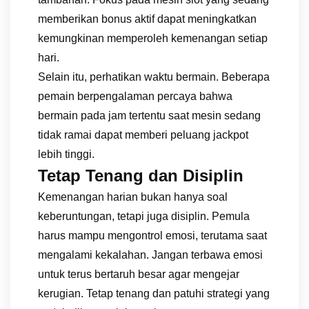
memberikan bonus aktif dapat meningkatkan
kemungkinan memperoleh kemenangan setiap
hari.
Selain itu, perhatikan waktu bermain. Beberapa
pemain berpengalaman percaya bahwa
bermain pada jam tertentu saat mesin sedang
tidak ramai dapat memberi peluang jackpot
lebih tinggi.
Tetap Tenang dan Disiplin
Kemenangan harian bukan hanya soal
keberuntungan, tetapi juga disiplin. Pemula
harus mampu mengontrol emosi, terutama saat
mengalami kekalahan. Jangan terbawa emosi
untuk terus bertaruh besar agar mengejar
kerugian. Tetap tenang dan patuhi strategi yang