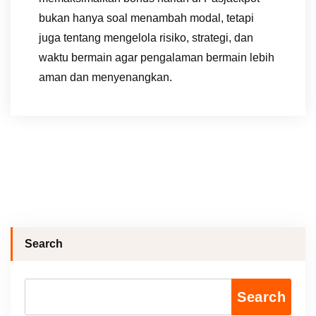
bukan hanya soal menambah modal, tetapi
juga tentang mengelola risiko, strategi, dan
waktu bermain agar pengalaman bermain lebih
aman dan menyenangkan.
Search
Search