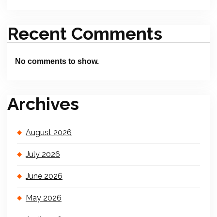
Recent Comments
No comments to show.
Archives
August 2026
July 2026
June 2026
May 2026