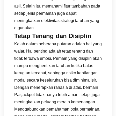
asli. Selain itu, memahami fitur tambahan pada
setiap jenis permainan juga dapat
meningkatkan efektivitas strategi taruhan yang
digunakan.
Tetap Tenang dan Disiplin
Kalah dalam beberapa putaran adalah hal yang
wajar. Hal penting adalah tetap tenang dan
tidak terbawa emosi. Pemain yang disiplin akan
mampu menghentikan taruhan ketika batas
kerugian tercapai, sehingga risiko kehilangan
modal secara keseluruhan bisa diminimalisir.
Dengan menerapkan rahasia di atas, bermain
Pasjackpot tidak hanya lebih aman, tetapi juga
meningkatkan peluang meraih kemenangan.
Menggabungkan pemahaman pola permainan,