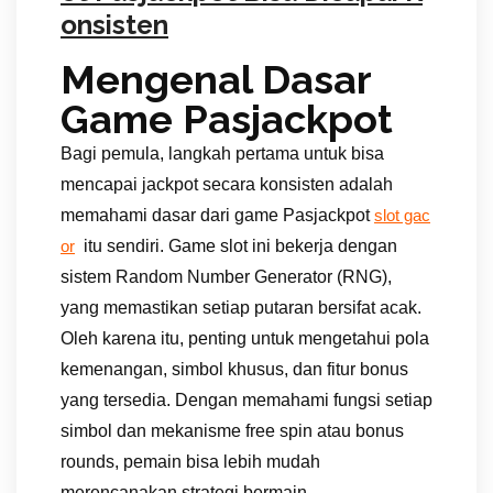
onsisten
Mengenal Dasar
Game Pasjackpot
Bagi pemula, langkah pertama untuk bisa
mencapai jackpot secara konsisten adalah
memahami dasar dari game Pasjackpot
slot gac
itu sendiri. Game slot ini bekerja dengan
or
sistem Random Number Generator (RNG),
yang memastikan setiap putaran bersifat acak.
Oleh karena itu, penting untuk mengetahui pola
kemenangan, simbol khusus, dan fitur bonus
yang tersedia. Dengan memahami fungsi setiap
simbol dan mekanisme free spin atau bonus
rounds, pemain bisa lebih mudah
merencanakan strategi bermain.