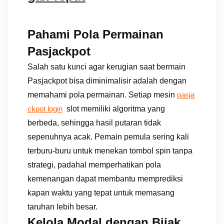
Pahami Pola Permainan
Pasjackpot
Salah satu kunci agar kerugian saat bermain
Pasjackpot bisa diminimalisir adalah dengan
memahami pola permainan. Setiap mesin
pasja
slot memiliki algoritma yang
ckpot login
berbeda, sehingga hasil putaran tidak
sepenuhnya acak. Pemain pemula sering kali
terburu-buru untuk menekan tombol spin tanpa
strategi, padahal memperhatikan pola
kemenangan dapat membantu memprediksi
kapan waktu yang tepat untuk memasang
taruhan lebih besar.
Kelola Modal dengan Bijak