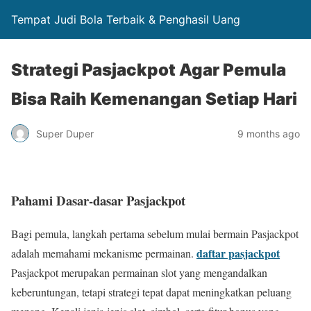
Tempat Judi Bola Terbaik & Penghasil Uang
Strategi Pasjackpot Agar Pemula
Bisa Raih Kemenangan Setiap Hari
Super Duper
9 months ago
Pahami Dasar-dasar Pasjackpot
Bagi pemula, langkah pertama sebelum mulai bermain Pasjackpot
daftar pasjackpot
adalah memahami mekanisme permainan.
Pasjackpot merupakan permainan slot yang mengandalkan
keberuntungan, tetapi strategi tepat dapat meningkatkan peluang