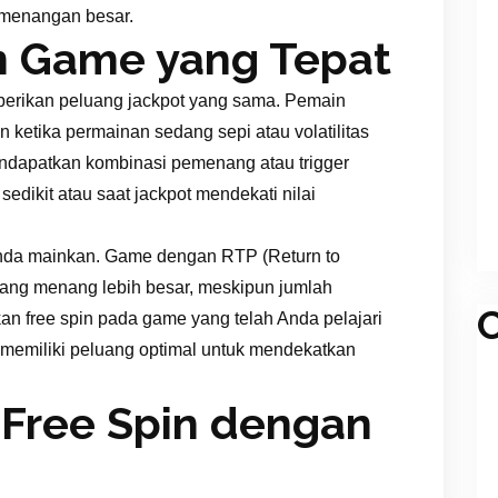
emenangan besar.
n Game yang Tepat
erikan peluang jackpot yang sama. Pemain
 ketika permainan sedang sepi atau volatilitas
mendapatkan kombinasi pemenang atau trigger
sedikit atau saat jackpot mendekati nilai
 Anda mainkan. Game dengan RTP (Return to
uang menang lebih besar, meskipun jumlah
C
n free spin pada game yang telah Anda pelajari
memiliki peluang optimal untuk mendekatkan
 Free Spin dengan