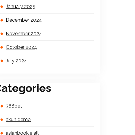
January 2025
December 2024
November 2024
October 2024
July 2024
ategories
368bet
akun demo
asianbookie all