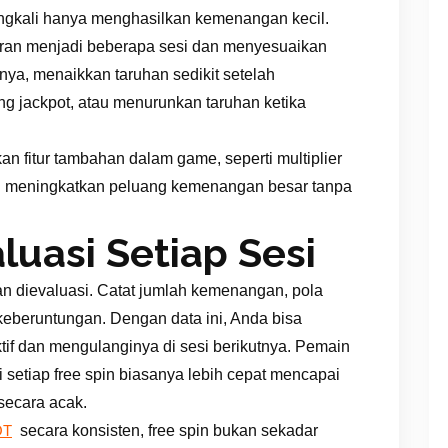
ngkali hanya menghasilkan kemenangan kecil.
ran menjadi beberapa sesi dan menyesuaikan
ya, menaikkan taruhan sedikit setelah
g jackpot, atau menurunkan taruhan ketika
an fitur tambahan dalam game, seperti multiplier
kali meningkatkan peluang kemenangan besar tanpa
luasi Setiap Sesi
dan dievaluasi. Catat jumlah kemenangan, pola
eberuntungan. Dengan data ini, Anda bisa
ektif dan mengulanginya di sesi berikutnya. Pemain
 setiap free spin biasanya lebih cepat mencapai
secara acak.
secara konsisten, free spin bukan sekadar
OT