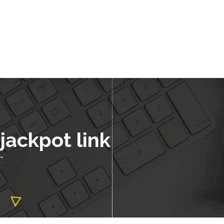
jackpot link
"