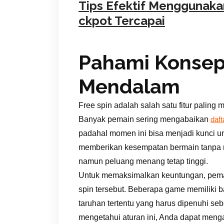
Tips Efektif Menggunakan
ckpot Tercapai
Pahami Konsep
Mendalam
Free spin adalah salah satu fitur palin
Banyak pemain sering mengabaikan
daft
padahal momen ini bisa menjadi kunci un
memberikan kesempatan bermain tanpa m
namun peluang menang tetap tinggi.
Untuk memaksimalkan keuntungan, pemai
spin tersebut. Beberapa game memiliki b
taruhan tertentu yang harus dipenuhi s
mengetahui aturan ini, Anda dapat mengat