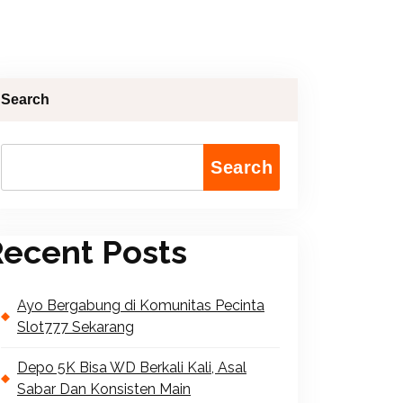
Search
Search
ecent Posts
Ayo Bergabung di Komunitas Pecinta
Slot777 Sekarang
Depo 5K Bisa WD Berkali Kali, Asal
Sabar Dan Konsisten Main