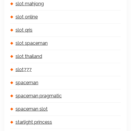
slot mahjong
slot online
slot qris
slot spaceman
slot thailand
slot777
spaceman
spaceman pragmatic
spaceman slot
starlight princess