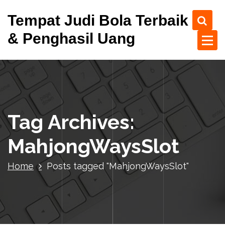
S
Tempat Judi Bola Terbaik
k
i
& Penghasil Uang
p
t
o
c
o
n
t
Tag Archives:
e
n
MahjongWaysSlot
t
Home
Posts tagged "MahjongWaysSlot"