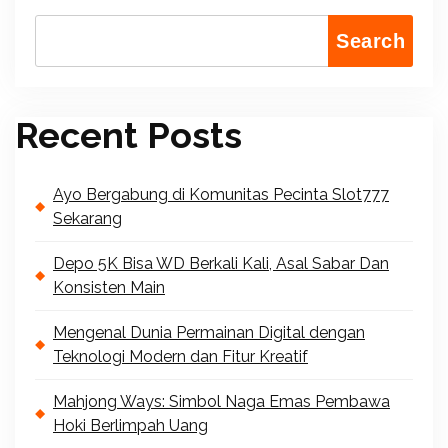
Search
Recent Posts
Ayo Bergabung di Komunitas Pecinta Slot777
Sekarang
Depo 5K Bisa WD Berkali Kali, Asal Sabar Dan
Konsisten Main
Mengenal Dunia Permainan Digital dengan
Teknologi Modern dan Fitur Kreatif
Mahjong Ways: Simbol Naga Emas Pembawa
Hoki Berlimpah Uang