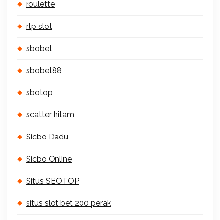
roulette
rtp slot
sbobet
sbobet88
sbotop
scatter hitam
Sicbo Dadu
Sicbo Online
Situs SBOTOP
situs slot bet 200 perak