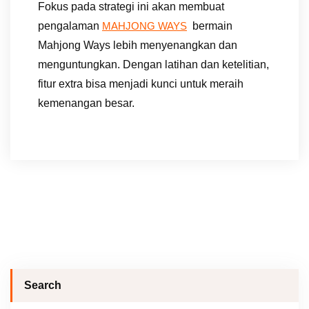
Fokus pada strategi ini akan membuat
pengalaman
bermain
MAHJONG WAYS
Mahjong Ways lebih menyenangkan dan
menguntungkan. Dengan latihan dan ketelitian,
fitur extra bisa menjadi kunci untuk meraih
kemenangan besar.
Search