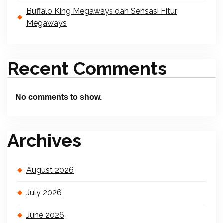
Buffalo King Megaways dan Sensasi Fitur
Megaways
Recent Comments
No comments to show.
Archives
August 2026
July 2026
June 2026