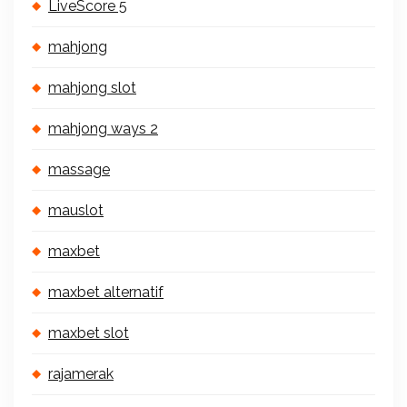
LiveScore 5
mahjong
mahjong slot
mahjong ways 2
massage
mauslot
maxbet
maxbet alternatif
maxbet slot
rajamerak