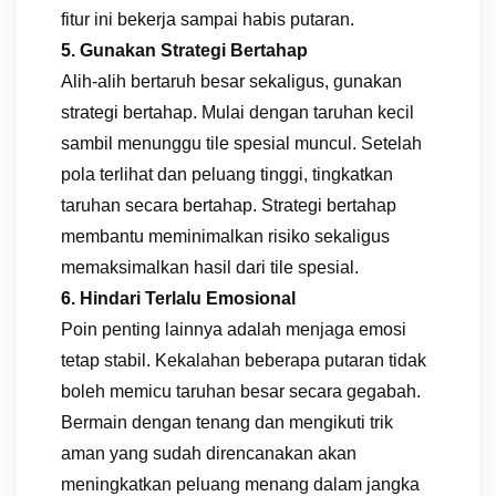
fitur ini bekerja sampai habis putaran.
5. Gunakan Strategi Bertahap
Alih-alih bertaruh besar sekaligus, gunakan
strategi bertahap. Mulai dengan taruhan kecil
sambil menunggu tile spesial muncul. Setelah
pola terlihat dan peluang tinggi, tingkatkan
taruhan secara bertahap. Strategi bertahap
membantu meminimalkan risiko sekaligus
memaksimalkan hasil dari tile spesial.
6. Hindari Terlalu Emosional
Poin penting lainnya adalah menjaga emosi
tetap stabil. Kekalahan beberapa putaran tidak
boleh memicu taruhan besar secara gegabah.
Bermain dengan tenang dan mengikuti trik
aman yang sudah direncanakan akan
meningkatkan peluang menang dalam jangka