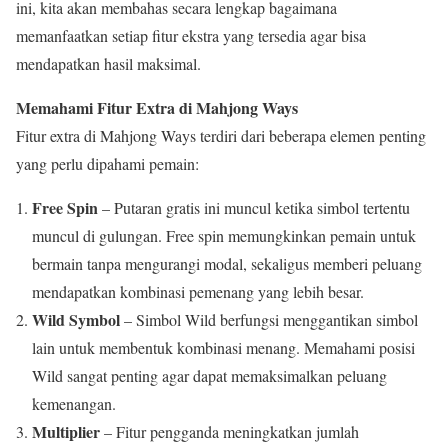
ini, kita akan membahas secara lengkap bagaimana
memanfaatkan setiap fitur ekstra yang tersedia agar bisa
mendapatkan hasil maksimal.
Memahami Fitur Extra di Mahjong Ways
Fitur extra di Mahjong Ways terdiri dari beberapa elemen penting
yang perlu dipahami pemain:
Free Spin
– Putaran gratis ini muncul ketika simbol tertentu
muncul di gulungan. Free spin memungkinkan pemain untuk
bermain tanpa mengurangi modal, sekaligus memberi peluang
mendapatkan kombinasi pemenang yang lebih besar.
Wild Symbol
– Simbol Wild berfungsi menggantikan simbol
lain untuk membentuk kombinasi menang. Memahami posisi
Wild sangat penting agar dapat memaksimalkan peluang
kemenangan.
Multiplier
– Fitur pengganda meningkatkan jumlah