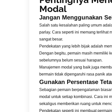
Modal
Jangan Menggunakan Sel
Salah satu kesalahan paling umum adal
parlay. Cara seperti ini memang terlihat m
sangat besar.
Pendekatan yang lebih bijak adalah me
Dengan begitu, pemain masih memiliki k
sebelumnya belum sesuai harapan.
Manajemen modal yang baik juga memban
bermain tidak dipengaruhi rasa panik at
Gunakan Persentase Tet
Sebagian pemain berpengalaman biasany
modal untuk setiap kombinasi. Cara ini
sekaligus memberikan ruang untuk mencob
Pendekatan seperti ini membuat permaina