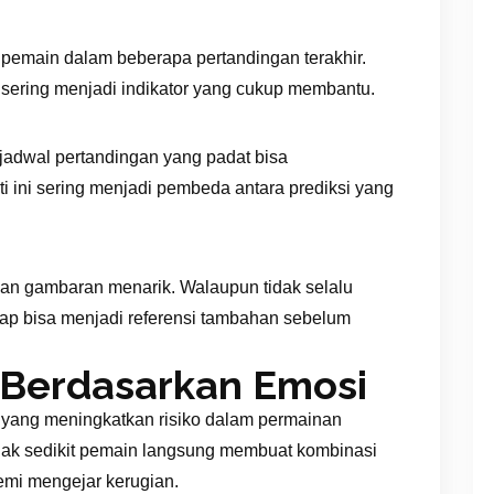
 pemain dalam beberapa pertandingan terakhir.
 sering menjadi indikator yang cukup membantu.
 jadwal pertandingan yang padat bisa
ti ini sering menjadi pembeda antara prediksi yang
an gambaran menarik. Walaupun tidak selalu
etap bisa menjadi referensi tambahan sebelum
 Berdasarkan Emosi
r yang meningkatkan risiko dalam permainan
idak sedikit pemain langsung membuat kombinasi
emi mengejar kerugian.