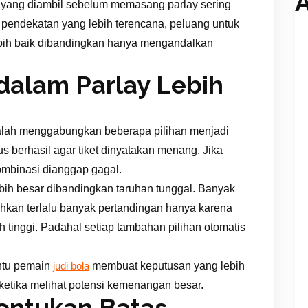
A
n yang diambil sebelum memasang parlay sering
n pendekatan yang lebih terencana, peluang untuk
ebih baik dibandingkan hanya mengandalkan
dalam Parlay Lebih
alah menggabungkan beberapa pilihan menjadi
us berhasil agar tiket dinyatakan menang. Jika
ombinasi dianggap gagal.
lebih besar dibandingkan taruhan tunggal. Banyak
kan terlalu banyak pertandingan hanya karena
tinggi. Padahal setiap tambahan pilihan otomatis
ntu pemain
membuat keputusan yang lebih
judi bola
 ketika melihat potensi kemenangan besar.
entukan Batas