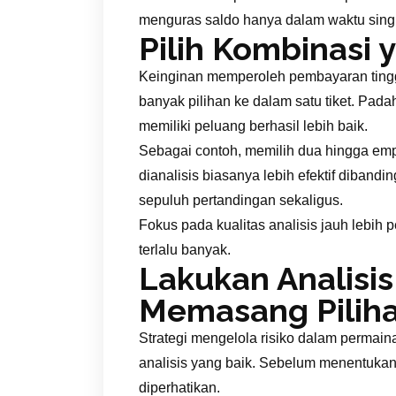
menguras saldo hanya dalam waktu sing
Pilih Kombinasi 
Keinginan memperoleh pembayaran ting
banyak pilihan ke dalam satu tiket. Pada
memiliki peluang berhasil lebih baik.
Sebagai contoh, memilih dua hingga em
dianalisis biasanya lebih efektif diba
sepuluh pertandingan sekaligus.
Fokus pada kualitas analisis jauh lebih 
terlalu banyak.
Lakukan Analisi
Memasang Pilih
Strategi mengelola risiko dalam permain
analisis yang baik. Sebelum menentukan 
diperhatikan.