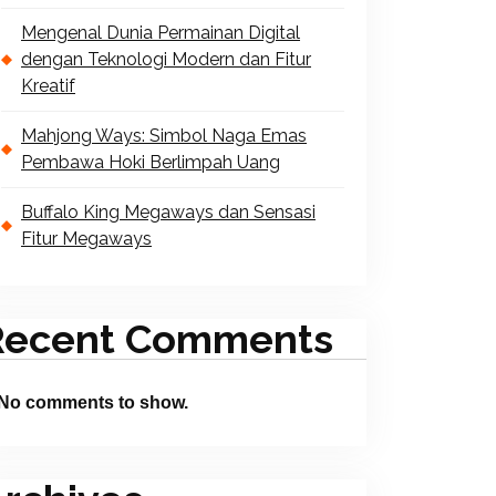
Mengenal Dunia Permainan Digital
dengan Teknologi Modern dan Fitur
Kreatif
Mahjong Ways: Simbol Naga Emas
Pembawa Hoki Berlimpah Uang
Buffalo King Megaways dan Sensasi
Fitur Megaways
Recent Comments
No comments to show.