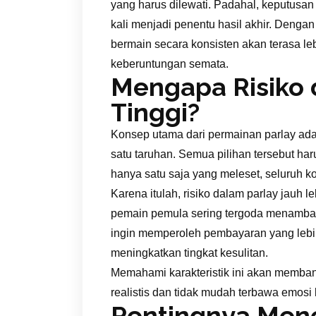
yang harus dilewati. Padahal, keputusa
kali menjadi penentu hasil akhir. Denga
bermain secara konsisten akan terasa l
keberuntungan semata.
Mengapa Risiko 
Tinggi?
Konsep utama dari permainan parlay ad
satu taruhan. Semua pilihan tersebut har
hanya satu saja yang meleset, seluruh k
Karena itulah, risiko dalam parlay jauh 
pemain pemula sering tergoda menambah
ingin memperoleh pembayaran yang lebih 
meningkatkan tingkat kesulitan.
Memahami karakteristik ini akan memba
realistis dan tidak mudah terbawa emosi
Pentingnya Men