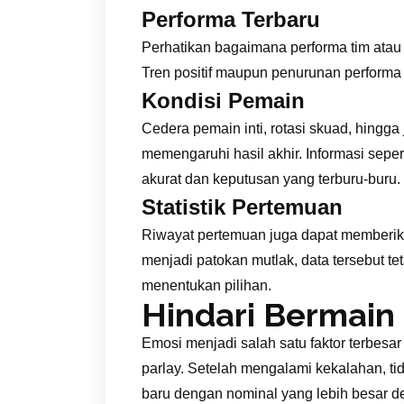
Performa Terbaru
Perhatikan bagaimana performa tim atau
Tren positif maupun penurunan performa
Kondisi Pemain
Cedera pemain inti, rotasi skuad, hingga
memengaruhi hasil akhir. Informasi seper
akurat dan keputusan yang terburu-buru.
Statistik Pertemuan
Riwayat pertemuan juga dapat memberik
menjadi patokan mutlak, data tersebut t
menentukan pilihan.
Hindari Bermain
Emosi menjadi salah satu faktor terbesa
parlay. Setelah mengalami kekalahan, t
baru dengan nominal yang lebih besar d