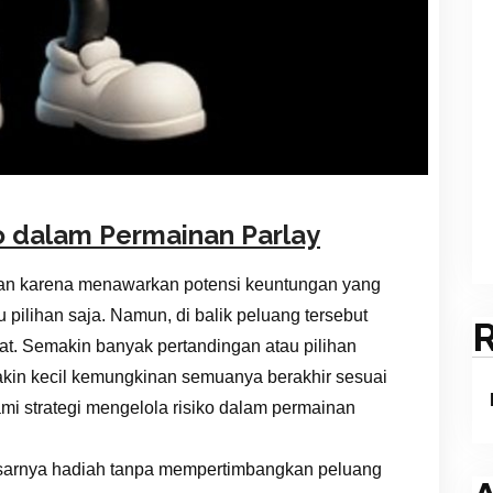
o dalam Permainan Parlay
tian karena menawarkan potensi keuntungan yang
pilihan saja. Namun, di balik peluang tersebut
kat. Semakin banyak pertandingan atau pilihan
akin kecil kemungkinan semuanya berakhir sesuai
mi strategi mengelola risiko dalam permainan
sarnya hadiah tanpa mempertimbangkan peluang