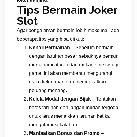
Tips Bermain Joker
Slot
Agar pengalaman bermain lebih maksimal, ada
beberapa tips yang bisa diikuti:
Kenali Permainan
– Sebelum bermain
dengan taruhan besar, sebaiknya pemain
memahami aturan dan mekanisme setiap
game. Ini akan membantu mengurangi
risiko kekalahan dan meningkatkan
peluang menang.
Kelola Modal dengan Bijak
– Tentukan
batas taruhan dan jangan mudah tergoda
untuk terus menaikkan taruhan ketika
mengalami kekalahan.
Manfaatkan Bonus dan Promo
–