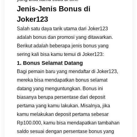
Jenis-Jenis Bonus di
Joker123
Salah satu daya tarik utama dari Joker123
adalah bonus dan promosi yang ditawarkan.
Berikut adalah beberapa jenis bonus yang
sering kali bisa kamu temui di Joker123:
1. Bonus Selamat Datang
Bagi pemain baru yang mendaftar di Joker123,
mereka bisa mendapatkan bonus selamat
datang yang menguntungkan. Bonus ini
biasanya berupa persentase dari deposit
pertama yang kamu lakukan. Misalnya, jika
kamu melakukan deposit pertama sebesar
Rp100.000, kamu bisa mendapatkan tambahan
saldo sesuai dengan persentase bonus yang