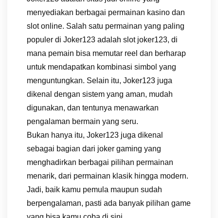
menyediakan berbagai permainan kasino dan
slot online. Salah satu permainan yang paling
populer di Joker123 adalah slot joker123, di
mana pemain bisa memutar reel dan berharap
untuk mendapatkan kombinasi simbol yang
menguntungkan. Selain itu, Joker123 juga
dikenal dengan sistem yang aman, mudah
digunakan, dan tentunya menawarkan
pengalaman bermain yang seru.
Bukan hanya itu, Joker123 juga dikenal
sebagai bagian dari joker gaming yang
menghadirkan berbagai pilihan permainan
menarik, dari permainan klasik hingga modern.
Jadi, baik kamu pemula maupun sudah
berpengalaman, pasti ada banyak pilihan game
yang bisa kamu coba di sini.