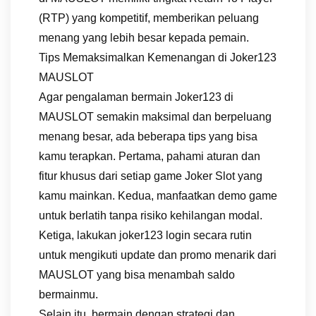
(RTP) yang kompetitif, memberikan peluang
menang yang lebih besar kepada pemain.
Tips Memaksimalkan Kemenangan di Joker123
MAUSLOT
Agar pengalaman bermain Joker123 di
MAUSLOT semakin maksimal dan berpeluang
menang besar, ada beberapa tips yang bisa
kamu terapkan. Pertama, pahami aturan dan
fitur khusus dari setiap game Joker Slot yang
kamu mainkan. Kedua, manfaatkan demo game
untuk berlatih tanpa risiko kehilangan modal.
Ketiga, lakukan joker123 login secara rutin
untuk mengikuti update dan promo menarik dari
MAUSLOT yang bisa menambah saldo
bermainmu.
Selain itu, bermain dengan strategi dan