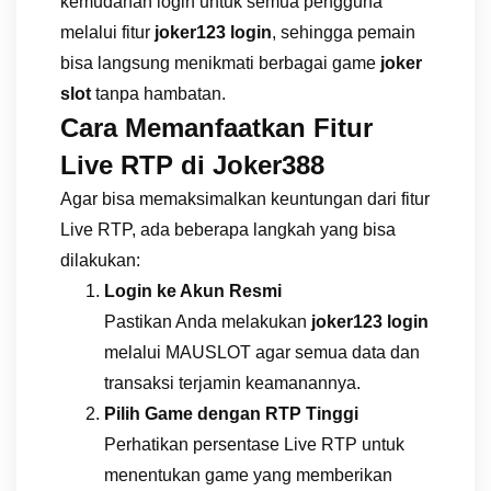
kemudahan login untuk semua pengguna
melalui fitur
joker123 login
, sehingga pemain
bisa langsung menikmati berbagai game
joker
slot
tanpa hambatan.
Cara Memanfaatkan Fitur
Live RTP di Joker388
Agar bisa memaksimalkan keuntungan dari fitur
Live RTP, ada beberapa langkah yang bisa
dilakukan:
Login ke Akun Resmi
Pastikan Anda melakukan
joker123 login
melalui MAUSLOT agar semua data dan
transaksi terjamin keamanannya.
Pilih Game dengan RTP Tinggi
Perhatikan persentase Live RTP untuk
menentukan game yang memberikan