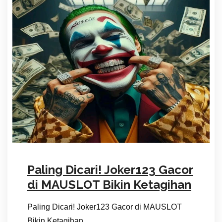
Paling Dicari! Joker123 Gacor
di MAUSLOT Bikin Ketagihan
Paling Dicari! Joker123 Gacor di MAUSLOT
Bikin Ketagihan