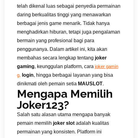
telah dikenal luas sebagai penyedia permainan
daring berkualitas tinggi yang menawarkan
berbagai jenis game menarik. Tidak hanya
menghadirkan hiburan, tetapi juga pengalaman
bermain yang profesional bagi para
penggunanya. Dalam artikel ini, kita akan
membahas secara lengkap tentang
joker
gaming
, keunggulan platform, cara
joker gamin
login
, hingga berbagai layanan yang bisa
g,
dinikmati oleh pemain setia
MAUSLOT
.
Mengapa Memilih
Joker123?
Salah satu alasan utama mengapa banyak
pemain memilih
joker slot
adalah kualitas
permainan yang konsisten. Platform ini