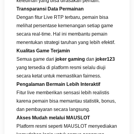
kelebihan yang bisa dirasakan pemain:
Transparansi Data Permainan
Dengan fitur Live RTP terbaru, pemain bisa
melihat persentase kemenangan setiap game
secara real-time. Hal ini membantu pemain
menentukan strategi taruhan yang lebih efektif.
Kualitas Game Terjamin
Semua game dari
joker gaming
dan
joker123
yang tersedia di platform resmi selalu diuji
secara ketat untuk memastikan fairness.
Pengalaman Bermain Lebih Interaktif
Fitur live memberikan sensasi lebih realistis
karena pemain bisa memantau statistik, bonus,
dan pembayaran secara langsung.
Akses Mudah melalui MAUSLOT
Platform resmi seperti MAUSLOT menyediakan