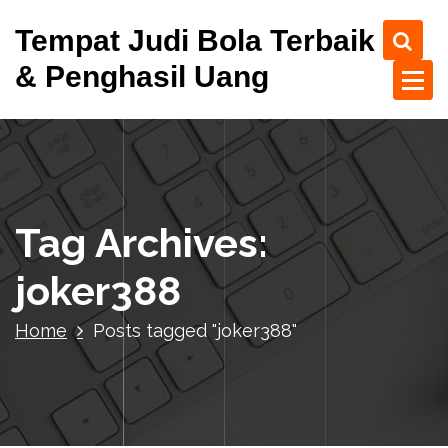
S
Tempat Judi Bola Terbaik
k
i
& Penghasil Uang
p
t
o
c
o
n
t
Tag Archives:
e
n
joker388
t
Home
Posts tagged "joker388"