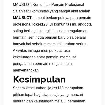
MAUSLOT: Komunitas Pemain Profesional
Salah satu komunitas yang sangat aktif adalah
MAUSLOT
, tempat berkumpulnya para pemain
profesional
joker123
. Di komunitas ini, anggota
saling berbagi strategi, tips, dan pengalaman
bermain, sehingga pemain baru bisa belajar
banyak hal sebelum memulai taruhan serius.
Aktivitas ini juga memperkuat rasa
kekeluargaan antar pemain, membuat
pengalaman bermain menjadi lebih
menyenangkan.
Kesimpulan
Secara keseluruhan,
joker123
merupakan
pilihan tepat bagi siapa saja yang mencari
hiburan dan keuntungan melalui permainan