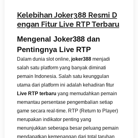
Kelebihan Joker388 Resmi D
engan Fitur Live RTP Terbaru
Mengenal Joker388 dan
Pentingnya Live RTP
Dalam dunia slot online,
joker388
menjadi
salah satu platform yang banyak diminati
pemain Indonesia. Salah satu keunggulan
utama dari platform ini adalah kehadiran fitur
Live RTP terbaru
yang memudahkan pemain
memantau persentase pengembalian setiap
game secara real-time. RTP (Return to Player)
merupakan indikator penting yang
menunjukkan seberapa besar peluang pemain
mendapatkan kemenangan dari total taruhan