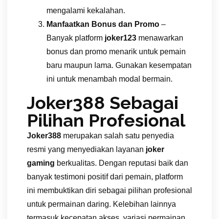
mengalami kekalahan.
Manfaatkan Bonus dan Promo
–
Banyak platform
joker123
menawarkan
bonus dan promo menarik untuk pemain
baru maupun lama. Gunakan kesempatan
ini untuk menambah modal bermain.
Joker388 Sebagai
Pilihan Profesional
Joker388
merupakan salah satu penyedia
resmi yang menyediakan layanan
joker
gaming
berkualitas. Dengan reputasi baik dan
banyak testimoni positif dari pemain, platform
ini membuktikan diri sebagai pilihan profesional
untuk permainan daring. Kelebihan lainnya
termasuk kecepatan akses, variasi permainan,