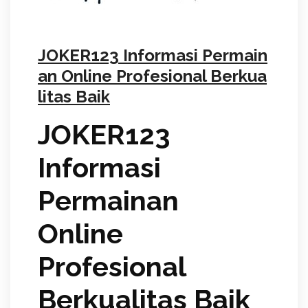
JOKER123 Informasi Permain
an Online Profesional Berkua
litas Baik
JOKER123
Informasi
Permainan
Online
Profesional
Berkualitas Baik