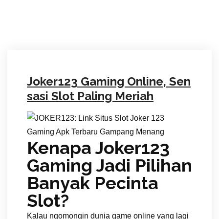
Joker123 Gaming Online, Sen
sasi Slot Paling Meriah
Kenapa Joker123
Gaming Jadi Pilihan
Banyak Pecinta
Slot?
Kalau ngomongin dunia game online yang lagi