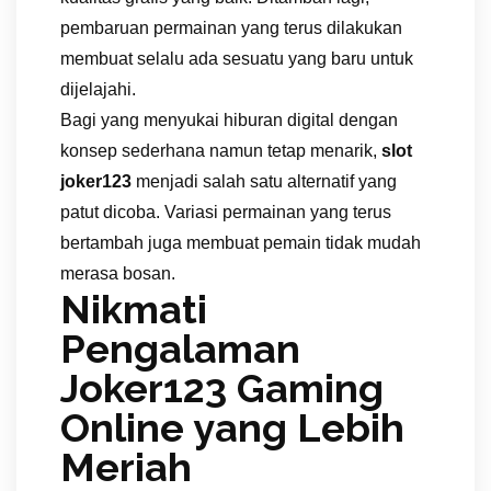
pembaruan permainan yang terus dilakukan
membuat selalu ada sesuatu yang baru untuk
dijelajahi.
Bagi yang menyukai hiburan digital dengan
konsep sederhana namun tetap menarik,
slot
joker123
menjadi salah satu alternatif yang
patut dicoba. Variasi permainan yang terus
bertambah juga membuat pemain tidak mudah
merasa bosan.
Nikmati
Pengalaman
Joker123 Gaming
Online yang Lebih
Meriah