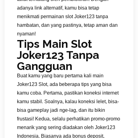
adanya link alternatif, kamu bisa tetap
menikmati permainan slot Joker123 tanpa
hambatan, dan yang pastinya, tetap aman dan
nyaman!
Tips Main Slot
Joker123 Tanpa
Gangguan
Buat kamu yang baru pertama kali main
Joker123 Slot, ada beberapa tips yang bisa
kamu coba. Pertama, pastikan koneksi internet
kamu stabil. Soalnya, kalau koneksi lelet, bisa-
bisa gameplay jadi nge-lag, dan itu bikin
frustasi! Kedua, selalu perhatikan promo-promo
menarik yang sering diadakan oleh Joker123
Indonesia. Biasanya ada bonus deposit,