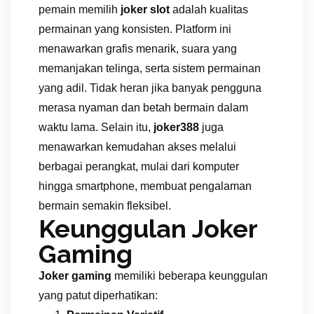
pemain memilih
joker slot
adalah kualitas
permainan yang konsisten. Platform ini
menawarkan grafis menarik, suara yang
memanjakan telinga, serta sistem permainan
yang adil. Tidak heran jika banyak pengguna
merasa nyaman dan betah bermain dalam
waktu lama. Selain itu,
joker388
juga
menawarkan kemudahan akses melalui
berbagai perangkat, mulai dari komputer
hingga smartphone, membuat pengalaman
bermain semakin fleksibel.
Keunggulan Joker
Gaming
Joker gaming
memiliki beberapa keunggulan
yang patut diperhatikan: