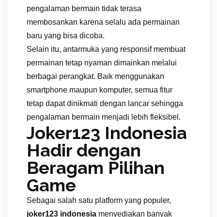
pengalaman bermain tidak terasa
membosankan karena selalu ada permainan
baru yang bisa dicoba.
Selain itu, antarmuka yang responsif membuat
permainan tetap nyaman dimainkan melalui
berbagai perangkat. Baik menggunakan
smartphone maupun komputer, semua fitur
tetap dapat dinikmati dengan lancar sehingga
pengalaman bermain menjadi lebih fleksibel.
Joker123 Indonesia
Hadir dengan
Beragam Pilihan
Game
Sebagai salah satu platform yang populer,
joker123 indonesia
menyediakan banyak