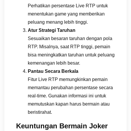
Perhatikan persentase Live RTP untuk
menentukan game yang memberikan
peluang menang lebih tinggi.
Atur Strategi Taruhan
Sesuaikan besaran taruhan dengan pola
RTP. Misalnya, saat RTP tinggi, pemain
bisa meningkatkan taruhan untuk peluang
kemenangan lebih besar.
Pantau Secara Berkala
Fitur Live RTP memungkinkan pemain
memantau perubahan persentase secara
real-time. Gunakan informasi ini untuk
memutuskan kapan harus bermain atau
beristirahat.
Keuntungan Bermain Joker