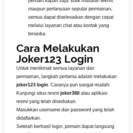
pemain kapan saja. Baik masalah teknis
maupun pertanyaan seputar permainan,
semua dapat diselesaikan dengan cepat
melalui layanan chat atau kontak yang
tersedia.
Cara Melakukan
Joker123 Login
Untuk menikmati semua layanan dan
permainan, langkah pertama adalah melakukan
joker123 login
. Caranya pun sangat mudah:
Kunjungi situs resmi
joker388
atau aplikasi
resmi yang telah disediakan.
Masukkan username dan password yang telah
didaftarkan.
Setelah berhasil login, pemain dapat langsung