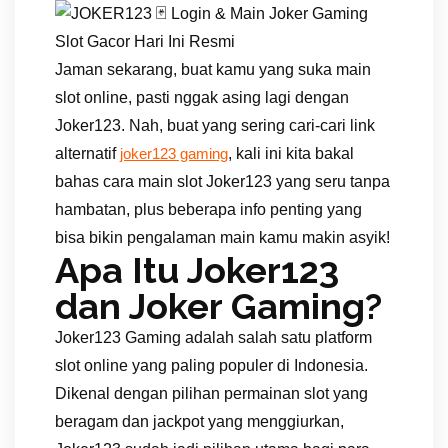
Jaman sekarang, buat kamu yang suka main
slot online, pasti nggak asing lagi dengan
Joker123. Nah, buat yang sering cari-cari link
alternatif
, kali ini kita bakal
joker123 gaming
bahas cara main slot Joker123 yang seru tanpa
hambatan, plus beberapa info penting yang
bisa bikin pengalaman main kamu makin asyik!
Apa Itu Joker123
dan Joker Gaming?
Joker123 Gaming adalah salah satu platform
slot online yang paling populer di Indonesia.
Dikenal dengan pilihan permainan slot yang
beragam dan jackpot yang menggiurkan,