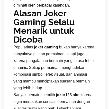
diminati oleh berbagai kalangan.
Alasan Joker
Gaming Selalu
Menarik untuk
Dicoba
Popularitas
joker gaming
bukan hanya karena
banyaknya pilihan permainan, tetapi juga
karena pengalaman bermain yang terasa lebih
dinamis. Setiap permainan menghadirkan
kombinasi simbol, efek visual, dan animasi
yang mampu menciptakan suasana bermain
yang lebih hidup.
Banyak pemain memilih
joker123 slot
karena
ingin merasakan sensasi permainan dengan
kualitas grafis yang baik. Ditambah lagi,