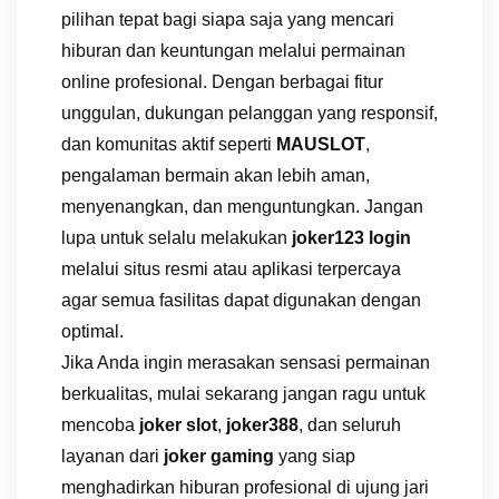
pilihan tepat bagi siapa saja yang mencari
hiburan dan keuntungan melalui permainan
online profesional. Dengan berbagai fitur
unggulan, dukungan pelanggan yang responsif,
dan komunitas aktif seperti
MAUSLOT
,
pengalaman bermain akan lebih aman,
menyenangkan, dan menguntungkan. Jangan
lupa untuk selalu melakukan
joker123 login
melalui situs resmi atau aplikasi terpercaya
agar semua fasilitas dapat digunakan dengan
optimal.
Jika Anda ingin merasakan sensasi permainan
berkualitas, mulai sekarang jangan ragu untuk
mencoba
joker slot
,
joker388
, dan seluruh
layanan dari
joker gaming
yang siap
menghadirkan hiburan profesional di ujung jari