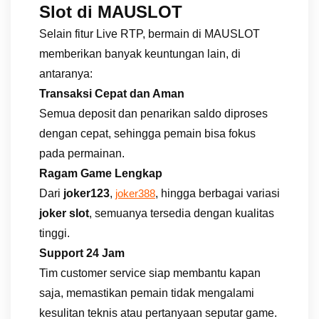
Slot di MAUSLOT
Selain fitur Live RTP, bermain di MAUSLOT
memberikan banyak keuntungan lain, di
antaranya:
Transaksi Cepat dan Aman
Semua deposit dan penarikan saldo diproses
dengan cepat, sehingga pemain bisa fokus
pada permainan.
Ragam Game Lengkap
Dari
joker123
,
, hingga berbagai variasi
joker388
joker slot
, semuanya tersedia dengan kualitas
tinggi.
Support 24 Jam
Tim customer service siap membantu kapan
saja, memastikan pemain tidak mengalami
kesulitan teknis atau pertanyaan seputar game.