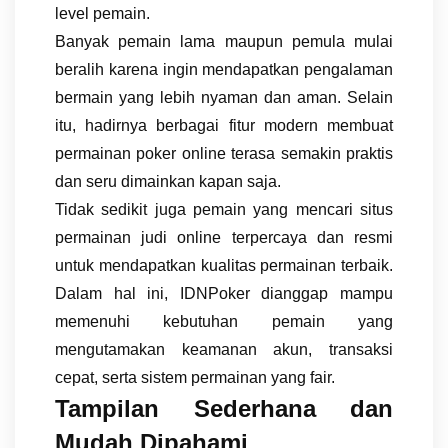
level pemain.
Banyak pemain lama maupun pemula mulai
beralih karena ingin mendapatkan pengalaman
bermain yang lebih nyaman dan aman. Selain
itu, hadirnya berbagai fitur modern membuat
permainan poker online terasa semakin praktis
dan seru dimainkan kapan saja.
Tidak sedikit juga pemain yang mencari situs
permainan judi online terpercaya dan resmi
untuk mendapatkan kualitas permainan terbaik.
Dalam hal ini, IDNPoker dianggap mampu
memenuhi kebutuhan pemain yang
mengutamakan keamanan akun, transaksi
cepat, serta sistem permainan yang fair.
Tampilan Sederhana dan
Mudah Dipahami