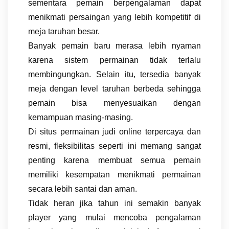
sementara pemain berpengalaman dapat
menikmati persaingan yang lebih kompetitif di
meja taruhan besar.
Banyak pemain baru merasa lebih nyaman
karena sistem permainan tidak terlalu
membingungkan. Selain itu, tersedia banyak
meja dengan level taruhan berbeda sehingga
pemain bisa menyesuaikan dengan
kemampuan masing-masing.
Di situs permainan judi online terpercaya dan
resmi, fleksibilitas seperti ini memang sangat
penting karena membuat semua pemain
memiliki kesempatan menikmati permainan
secara lebih santai dan aman.
Tidak heran jika tahun ini semakin banyak
player yang mulai mencoba pengalaman