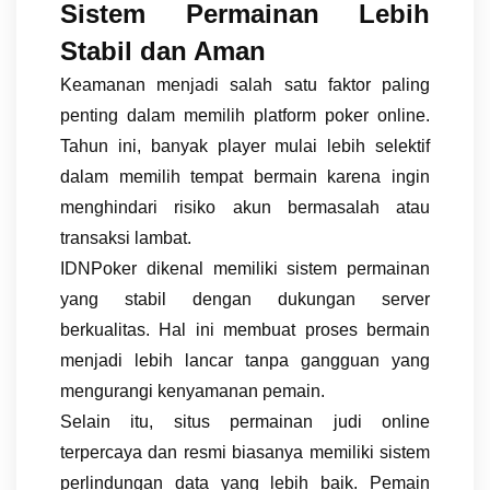
Sistem Permainan Lebih
Stabil dan Aman
Keamanan menjadi salah satu faktor paling
penting dalam memilih platform poker online.
Tahun ini, banyak player mulai lebih selektif
dalam memilih tempat bermain karena ingin
menghindari risiko akun bermasalah atau
transaksi lambat.
IDNPoker dikenal memiliki sistem permainan
yang stabil dengan dukungan server
berkualitas. Hal ini membuat proses bermain
menjadi lebih lancar tanpa gangguan yang
mengurangi kenyamanan pemain.
Selain itu, situs permainan judi online
terpercaya dan resmi biasanya memiliki sistem
perlindungan data yang lebih baik. Pemain