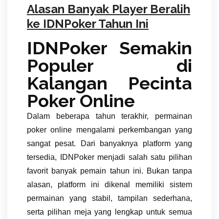
Alasan Banyak Player Beralih
ke IDNPoker Tahun Ini
IDNPoker Semakin
Populer di
Kalangan Pecinta
Poker Online
Dalam beberapa tahun terakhir, permainan
poker online mengalami perkembangan yang
sangat pesat. Dari banyaknya platform yang
tersedia, IDNPoker menjadi salah satu pilihan
favorit banyak pemain tahun ini. Bukan tanpa
alasan, platform ini dikenal memiliki sistem
permainan yang stabil, tampilan sederhana,
serta pilihan meja yang lengkap untuk semua