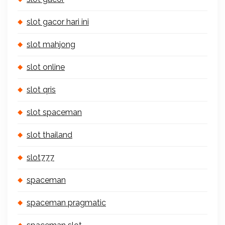
slot gacor hari ini
slot mahjong
slot online
slot qris
slot spaceman
slot thailand
slot777
spaceman
spaceman pragmatic