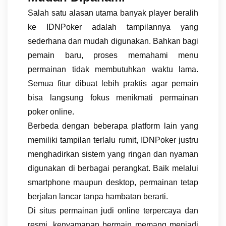
Salah satu alasan utama banyak player beralih
ke IDNPoker adalah tampilannya yang
sederhana dan mudah digunakan. Bahkan bagi
pemain baru, proses memahami menu
permainan tidak membutuhkan waktu lama.
Semua fitur dibuat lebih praktis agar pemain
bisa langsung fokus menikmati permainan
poker online.
Berbeda dengan beberapa platform lain yang
memiliki tampilan terlalu rumit, IDNPoker justru
menghadirkan sistem yang ringan dan nyaman
digunakan di berbagai perangkat. Baik melalui
smartphone maupun desktop, permainan tetap
berjalan lancar tanpa hambatan berarti.
Di situs permainan judi online terpercaya dan
resmi, kenyamanan bermain memang menjadi