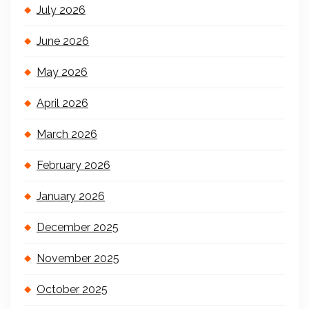
July 2026
June 2026
May 2026
April 2026
March 2026
February 2026
January 2026
December 2025
November 2025
October 2025