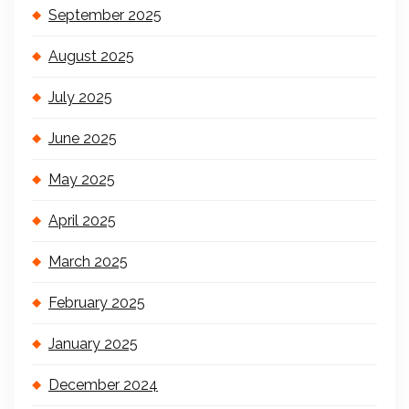
September 2025
August 2025
July 2025
June 2025
May 2025
April 2025
March 2025
February 2025
January 2025
December 2024