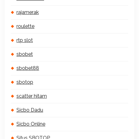
rajamerak
roulette
rtp slot
sbobet
sbobet88
sbotop
scatter hitam
Sicbo Dadu
Sicbo Online
Situs SBOTOP