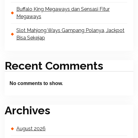
Buffalo King Megaways dan Sensasi Fitur
Megaways
Slot Mahjong Ways Gampang Polanya, Jackpot
Bisa Sekejap
Recent Comments
No comments to show.
Archives
August 2026