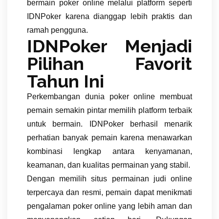
bermain poker online melalui platform seperti
IDNPoker karena dianggap lebih praktis dan
ramah pengguna.
IDNPoker Menjadi
Pilihan Favorit
Tahun Ini
Perkembangan dunia poker online membuat
pemain semakin pintar memilih platform terbaik
untuk bermain. IDNPoker berhasil menarik
perhatian banyak pemain karena menawarkan
kombinasi lengkap antara kenyamanan,
keamanan, dan kualitas permainan yang stabil.
Dengan memilih situs permainan judi online
terpercaya dan resmi, pemain dapat menikmati
pengalaman poker online yang lebih aman dan