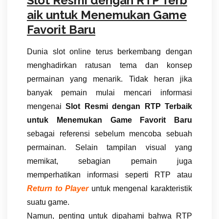
Slot Resmi dengan RTP Terb
aik untuk Menemukan Game
Favorit Baru
Dunia slot online terus berkembang dengan
menghadirkan ratusan tema dan konsep
permainan yang menarik. Tidak heran jika
banyak pemain mulai mencari informasi
mengenai
Slot Resmi dengan RTP Terbaik
untuk Menemukan Game Favorit Baru
sebagai referensi sebelum mencoba sebuah
permainan. Selain tampilan visual yang
memikat, sebagian pemain juga
memperhatikan informasi seperti RTP atau
Return to Player
untuk mengenal karakteristik
suatu game.
Namun, penting untuk dipahami bahwa RTP