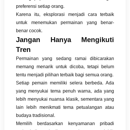
preferensi setiap orang.
Karena itu, eksplorasi menjadi cara terbaik
untuk menemukan permainan yang benar-
benar cocok.
Jangan Hanya Mengikuti
Tren
Permainan yang sedang ramai dibicarakan
memang menarik untuk dicoba, tetapi belum
tentu menjadi pilihan terbaik bagi semua orang.
Setiap pemain memiliki selera berbeda. Ada
yang menyukai tema penuh warna, ada yang
lebih menyukai nuansa klasik, sementara yang
lain lebih menikmati tema petualangan atau
budaya tradisional.
Memilih berdasarkan kenyamanan pribadi