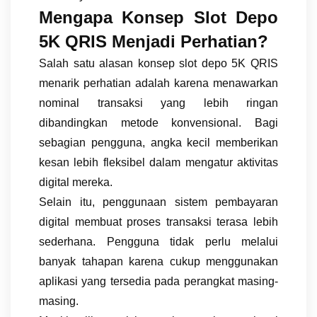
Mengapa Konsep Slot Depo
5K QRIS Menjadi Perhatian?
Salah satu alasan konsep slot depo 5K QRIS
menarik perhatian adalah karena menawarkan
nominal transaksi yang lebih ringan
dibandingkan metode konvensional. Bagi
sebagian pengguna, angka kecil memberikan
kesan lebih fleksibel dalam mengatur aktivitas
digital mereka.
Selain itu, penggunaan sistem pembayaran
digital membuat proses transaksi terasa lebih
sederhana. Pengguna tidak perlu melalui
banyak tahapan karena cukup menggunakan
aplikasi yang tersedia pada perangkat masing-
masing.