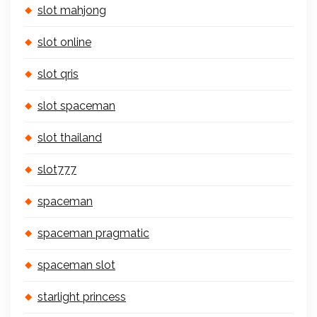
slot mahjong
slot online
slot qris
slot spaceman
slot thailand
slot777
spaceman
spaceman pragmatic
spaceman slot
starlight princess