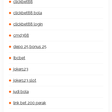
clickbet88
clickbet88 bola
clickbet88 login
cmd368
depo 25 bonus 25
Ibcbet
joker123
joker123 slot
judi bola
link bet 200 perak