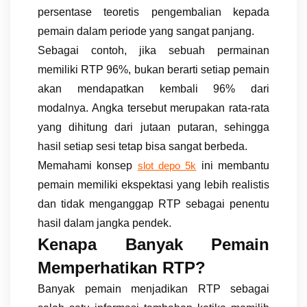
persentase teoretis pengembalian kepada
pemain dalam periode yang sangat panjang.
Sebagai contoh, jika sebuah permainan
memiliki RTP 96%, bukan berarti setiap pemain
akan mendapatkan kembali 96% dari
modalnya. Angka tersebut merupakan rata-rata
yang dihitung dari jutaan putaran, sehingga
hasil setiap sesi tetap bisa sangat berbeda.
Memahami konsep
ini membantu
slot depo 5k
pemain memiliki ekspektasi yang lebih realistis
dan tidak menganggap RTP sebagai penentu
hasil dalam jangka pendek.
Kenapa Banyak Pemain
Memperhatikan RTP?
Banyak pemain menjadikan RTP sebagai