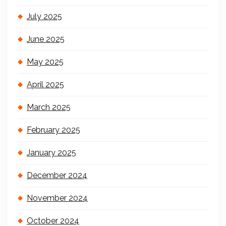
July 2025
June 2025
May 2025
April 2025
March 2025
February 2025
January 2025
December 2024
November 2024
October 2024