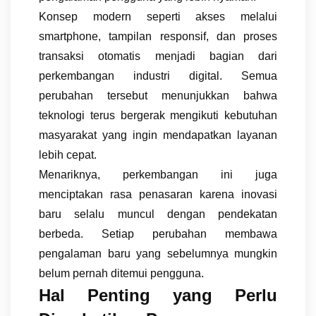
Konsep modern seperti akses melalui
smartphone, tampilan responsif, dan proses
transaksi otomatis menjadi bagian dari
perkembangan industri digital. Semua
perubahan tersebut menunjukkan bahwa
teknologi terus bergerak mengikuti kebutuhan
masyarakat yang ingin mendapatkan layanan
lebih cepat.
Menariknya, perkembangan ini juga
menciptakan rasa penasaran karena inovasi
baru selalu muncul dengan pendekatan
berbeda. Setiap perubahan membawa
pengalaman baru yang sebelumnya mungkin
belum pernah ditemui pengguna.
Hal Penting yang Perlu