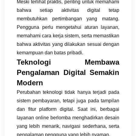
Meski terlihat praktis, penting untuk memahami
bahwa setiap aktivitas digital tetap
membutuhkan pertimbangan yang matang.
Pengguna perlu mengetahui aturan layanan,
memahami cara kerja sistem, serta memastikan
bahwa aktivitas yang dilakukan sesuai dengan
kemampuan dan batas pribadi.
Teknologi Membawa
Pengalaman Digital Semakin
Modern
Perubahan teknologi tidak hanya terjadi pada
sistem pembayaran, tetapi juga pada tampilan
dan fitur platform digital. Saat ini, berbagai
layanan online berlomba menghadirkan desain
yang lebih menarik, navigasi sederhana, serta
pengalaman pengguna yang lebih nyaman.