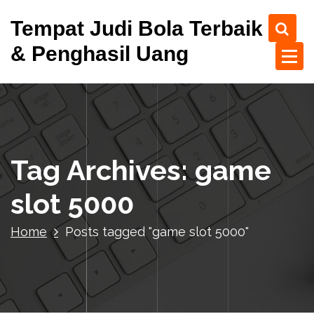
S
Tempat Judi Bola Terbaik
k
i
& Penghasil Uang
p
t
o
c
o
n
t
Tag Archives: game
e
n
slot 5000
t
Home
Posts tagged "game slot 5000"