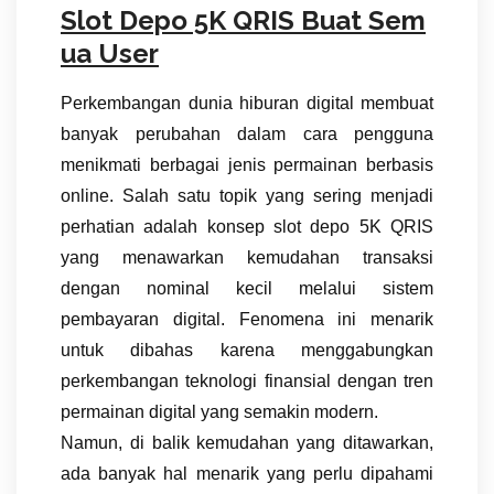
Slot Depo 5K QRIS Buat Sem
ua User
Perkembangan dunia hiburan digital membuat
banyak perubahan dalam cara pengguna
menikmati berbagai jenis permainan berbasis
online. Salah satu topik yang sering menjadi
perhatian adalah konsep slot depo 5K QRIS
yang menawarkan kemudahan transaksi
dengan nominal kecil melalui sistem
pembayaran digital. Fenomena ini menarik
untuk dibahas karena menggabungkan
perkembangan teknologi finansial dengan tren
permainan digital yang semakin modern.
Namun, di balik kemudahan yang ditawarkan,
ada banyak hal menarik yang perlu dipahami