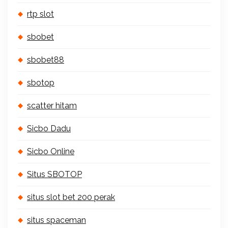
rtp slot
sbobet
sbobet88
sbotop
scatter hitam
Sicbo Dadu
Sicbo Online
Situs SBOTOP
situs slot bet 200 perak
situs spaceman