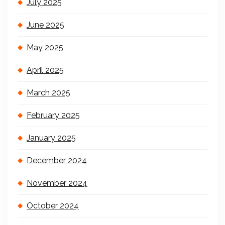
July 2025
June 2025
May 2025
April 2025
March 2025
February 2025
January 2025
December 2024
November 2024
October 2024