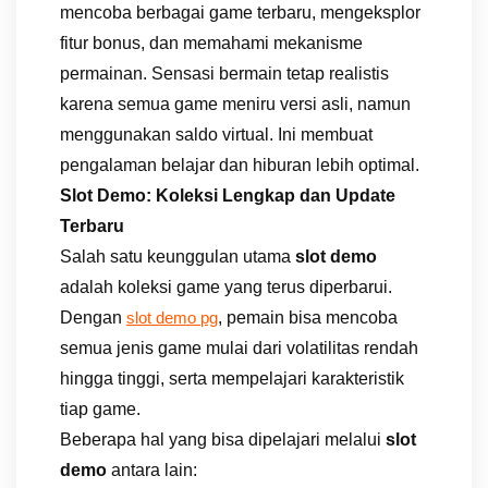
mencoba berbagai game terbaru, mengeksplor
fitur bonus, dan memahami mekanisme
permainan. Sensasi bermain tetap realistis
karena semua game meniru versi asli, namun
menggunakan saldo virtual. Ini membuat
pengalaman belajar dan hiburan lebih optimal.
Slot Demo: Koleksi Lengkap dan Update
Terbaru
Salah satu keunggulan utama
slot demo
adalah koleksi game yang terus diperbarui.
Dengan
, pemain bisa mencoba
slot demo pg
semua jenis game mulai dari volatilitas rendah
hingga tinggi, serta mempelajari karakteristik
tiap game.
Beberapa hal yang bisa dipelajari melalui
slot
demo
antara lain: