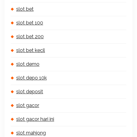
slot bet
slot bet 100
slot bet 200
slot bet kecil
slot demo
slot depo 10k
slot deposit
slot gacor
slot gacor hari ini
slot mahjong