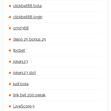
clickbet88 bola
clickbet88 login
cmd368
depo 25 bonus 25
Ibcbet
joker123
joker123 slot
judi bola
link bet 200 perak
LiveScore 5