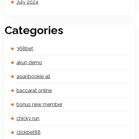
July 2024
Categories
368bet
akun demo
asianbookie all
baccarat online
bonus new member
chicky run
clickbet88