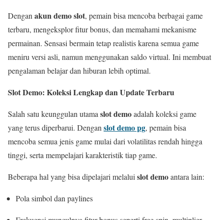
akun demo slot
Dengan
, pemain bisa mencoba berbagai game
terbaru, mengeksplor fitur bonus, dan memahami mekanisme
permainan. Sensasi bermain tetap realistis karena semua game
meniru versi asli, namun menggunakan saldo virtual. Ini membuat
pengalaman belajar dan hiburan lebih optimal.
Slot Demo: Koleksi Lengkap dan Update Terbaru
slot demo
Salah satu keunggulan utama
adalah koleksi game
slot demo pg
yang terus diperbarui. Dengan
, pemain bisa
mencoba semua jenis game mulai dari volatilitas rendah hingga
tinggi, serta mempelajari karakteristik tiap game.
slot demo
Beberapa hal yang bisa dipelajari melalui
antara lain:
Pola simbol dan paylines
Frekuensi munculnya fitur bonus seperti free spin, multiplier,