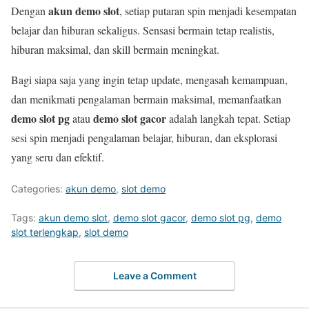
akun demo slot
Dengan
, setiap putaran spin menjadi kesempatan
belajar dan hiburan sekaligus. Sensasi bermain tetap realistis,
hiburan maksimal, dan skill bermain meningkat.
Bagi siapa saja yang ingin tetap update, mengasah kemampuan,
dan menikmati pengalaman bermain maksimal, memanfaatkan
demo slot pg
demo slot gacor
atau
adalah langkah tepat. Setiap
sesi spin menjadi pengalaman belajar, hiburan, dan eksplorasi
yang seru dan efektif.
Categories:
akun demo
,
slot demo
Tags:
akun demo slot
,
demo slot gacor
,
demo slot pg
,
demo
slot terlengkap
,
slot demo
Leave a Comment