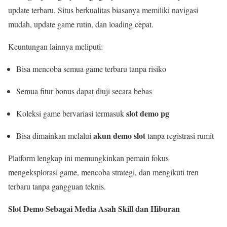
update terbaru. Situs berkualitas biasanya memiliki navigasi
mudah, update game rutin, dan loading cepat.
Keuntungan lainnya meliputi:
Bisa mencoba semua game terbaru tanpa risiko
Semua fitur bonus dapat diuji secara bebas
slot demo pg
Koleksi game bervariasi termasuk
akun demo slot
Bisa dimainkan melalui
tanpa registrasi rumit
Platform lengkap ini memungkinkan pemain fokus
mengeksplorasi game, mencoba strategi, dan mengikuti tren
terbaru tanpa gangguan teknis.
Slot Demo Sebagai Media Asah Skill dan Hiburan