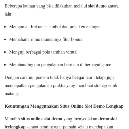
slot demo
Beberapa latihan yang bisa dilakukan melalui
antara
lain:
Mengamati frekuensi simbol dan pola kemenangan
Memahami ritme munculnya fitur bonus
Menguji berbagai pola taruhan virtual
Membandingkan pengalaman bermain di berbagai game
Dengan cara ini, pemain tidak hanya belajar teori, tetapi juga
mendapatkan pengalaman praktis yang membuat strategi lebih
matang.
Keuntungan Menggunakan Situs Online Slot Demo Lengkap
situs online slot demo
demo slot
Memilih
yang menyediakan
terlengkap
sangat penting agar pemain selalu mendapatkan