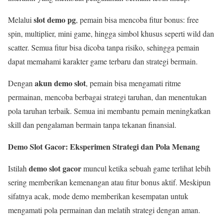
slot demo pg
Melalui
, pemain bisa mencoba fitur bonus: free
spin, multiplier, mini game, hingga simbol khusus seperti wild dan
scatter. Semua fitur bisa dicoba tanpa risiko, sehingga pemain
dapat memahami karakter game terbaru dan strategi bermain.
akun demo slot
Dengan
, pemain bisa mengamati ritme
permainan, mencoba berbagai strategi taruhan, dan menentukan
pola taruhan terbaik. Semua ini membantu pemain meningkatkan
skill dan pengalaman bermain tanpa tekanan finansial.
Demo Slot Gacor: Eksperimen Strategi dan Pola Menang
demo slot gacor
Istilah
muncul ketika sebuah game terlihat lebih
sering memberikan kemenangan atau fitur bonus aktif. Meskipun
sifatnya acak, mode demo memberikan kesempatan untuk
mengamati pola permainan dan melatih strategi dengan aman.