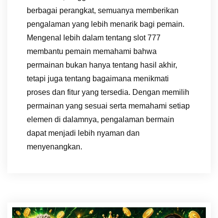
berbagai perangkat, semuanya memberikan
pengalaman yang lebih menarik bagi pemain.
Mengenal lebih dalam tentang slot 777
membantu pemain memahami bahwa
permainan bukan hanya tentang hasil akhir,
tetapi juga tentang bagaimana menikmati
proses dan fitur yang tersedia. Dengan memilih
permainan yang sesuai serta memahami setiap
elemen di dalamnya, pengalaman bermain
dapat menjadi lebih nyaman dan
menyenangkan.