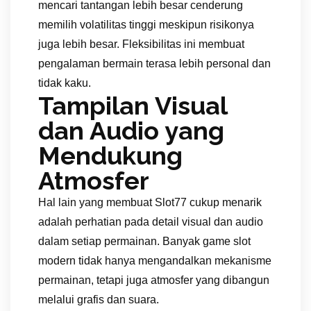
mencari tantangan lebih besar cenderung
memilih volatilitas tinggi meskipun risikonya
juga lebih besar. Fleksibilitas ini membuat
pengalaman bermain terasa lebih personal dan
tidak kaku.
Tampilan Visual
dan Audio yang
Mendukung
Atmosfer
Hal lain yang membuat Slot77 cukup menarik
adalah perhatian pada detail visual dan audio
dalam setiap permainan. Banyak game slot
modern tidak hanya mengandalkan mekanisme
permainan, tetapi juga atmosfer yang dibangun
melalui grafis dan suara.