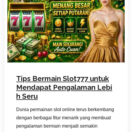
Tips Bermain Slot777 untuk
Mendapat Pengalaman Lebi
h Seru
Dunia permainan slot online terus berkembang
dengan berbagai fitur menarik yang membuat
pengalaman bermain menjadi semakin