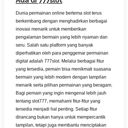
Ada di 777slot
Dunia permainan online bertema slot terus
berkembang dengan menghadirkan berbagai
inovasi menarik untuk memberikan
pengalaman bermain yang lebih nyaman dan
seru. Salah satu platform yang banyak
diperhatikan oleh para penggemar permainan
digital adalah 777slot. Melalui berbagai fitur
yang tersedia, pemain bisa menikmati suasana
bermain yang lebih modern dengan tampilan
menarik serta pilihan permainan yang beragam.
Bagi pemain yang ingin mengenal lebih jauh
tentang slot777, memahami fitur-fitur yang
tersedia menjadi hal penting. Setiap fitur
dirancang bukan hanya untuk mempercantik
tampilan, tetapi juga membantu menciptakan