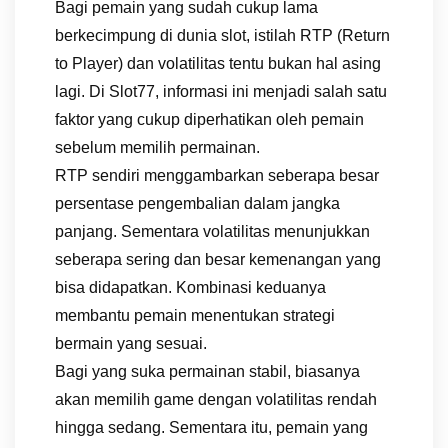
Bagi pemain yang sudah cukup lama
berkecimpung di dunia slot, istilah RTP (Return
to Player) dan volatilitas tentu bukan hal asing
lagi. Di Slot77, informasi ini menjadi salah satu
faktor yang cukup diperhatikan oleh pemain
sebelum memilih permainan.
RTP sendiri menggambarkan seberapa besar
persentase pengembalian dalam jangka
panjang. Sementara volatilitas menunjukkan
seberapa sering dan besar kemenangan yang
bisa didapatkan. Kombinasi keduanya
membantu pemain menentukan strategi
bermain yang sesuai.
Bagi yang suka permainan stabil, biasanya
akan memilih game dengan volatilitas rendah
hingga sedang. Sementara itu, pemain yang