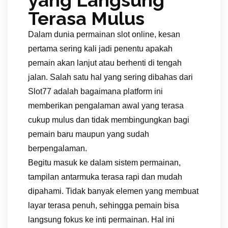
yang Langsung
Terasa Mulus
Dalam dunia permainan slot online, kesan
pertama sering kali jadi penentu apakah
pemain akan lanjut atau berhenti di tengah
jalan. Salah satu hal yang sering dibahas dari
Slot77 adalah bagaimana platform ini
memberikan pengalaman awal yang terasa
cukup mulus dan tidak membingungkan bagi
pemain baru maupun yang sudah
berpengalaman.
Begitu masuk ke dalam sistem permainan,
tampilan antarmuka terasa rapi dan mudah
dipahami. Tidak banyak elemen yang membuat
layar terasa penuh, sehingga pemain bisa
langsung fokus ke inti permainan. Hal ini