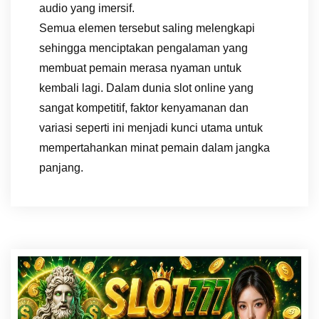
audio yang imersif.
Semua elemen tersebut saling melengkapi
sehingga menciptakan pengalaman yang
membuat pemain merasa nyaman untuk
kembali lagi. Dalam dunia slot online yang
sangat kompetitif, faktor kenyamanan dan
variasi seperti ini menjadi kunci utama untuk
mempertahankan minat pemain dalam jangka
panjang.