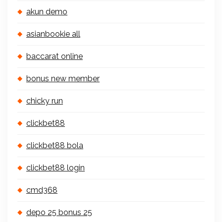
akun demo
asianbookie all
baccarat online
bonus new member
chicky run
clickbet88
clickbet88 bola
clickbet88 login
cmd368
depo 25 bonus 25