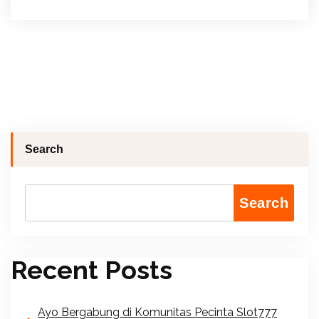
Search
Search
Recent Posts
Ayo Bergabung di Komunitas Pecinta Slot777