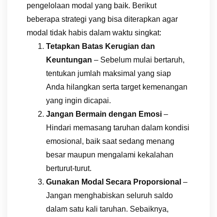
pengelolaan modal yang baik. Berikut
beberapa strategi yang bisa diterapkan agar
modal tidak habis dalam waktu singkat:
Tetapkan Batas Kerugian dan
Keuntungan
– Sebelum mulai bertaruh,
tentukan jumlah maksimal yang siap
Anda hilangkan serta target kemenangan
yang ingin dicapai.
Jangan Bermain dengan Emosi
–
Hindari memasang taruhan dalam kondisi
emosional, baik saat sedang menang
besar maupun mengalami kekalahan
berturut-turut.
Gunakan Modal Secara Proporsional
–
Jangan menghabiskan seluruh saldo
dalam satu kali taruhan. Sebaiknya,