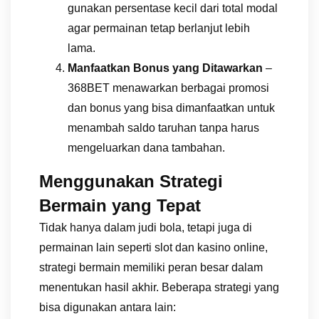
gunakan persentase kecil dari total modal
agar permainan tetap berlanjut lebih
lama.
Manfaatkan Bonus yang Ditawarkan
–
368BET menawarkan berbagai promosi
dan bonus yang bisa dimanfaatkan untuk
menambah saldo taruhan tanpa harus
mengeluarkan dana tambahan.
Menggunakan Strategi
Bermain yang Tepat
Tidak hanya dalam judi bola, tetapi juga di
permainan lain seperti slot dan kasino online,
strategi bermain memiliki peran besar dalam
menentukan hasil akhir. Beberapa strategi yang
bisa digunakan antara lain: