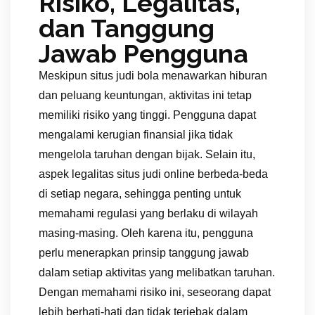
Risiko, Legalitas,
dan Tanggung
Jawab Pengguna
Meskipun situs judi bola menawarkan hiburan
dan peluang keuntungan, aktivitas ini tetap
memiliki risiko yang tinggi. Pengguna dapat
mengalami kerugian finansial jika tidak
mengelola taruhan dengan bijak. Selain itu,
aspek legalitas situs judi online berbeda-beda
di setiap negara, sehingga penting untuk
memahami regulasi yang berlaku di wilayah
masing-masing. Oleh karena itu, pengguna
perlu menerapkan prinsip tanggung jawab
dalam setiap aktivitas yang melibatkan taruhan.
Dengan memahami risiko ini, seseorang dapat
lebih berhati-hati dan tidak terjebak dalam