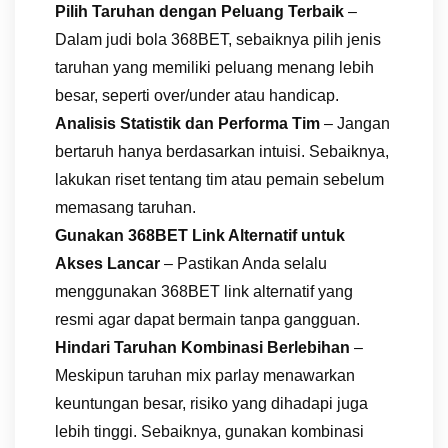
Pilih Taruhan dengan Peluang Terbaik
–
Dalam judi bola 368BET, sebaiknya pilih jenis
taruhan yang memiliki peluang menang lebih
besar, seperti over/under atau handicap.
Analisis Statistik dan Performa Tim
– Jangan
bertaruh hanya berdasarkan intuisi. Sebaiknya,
lakukan riset tentang tim atau pemain sebelum
memasang taruhan.
Gunakan 368BET Link Alternatif untuk
Akses Lancar
– Pastikan Anda selalu
menggunakan 368BET link alternatif yang
resmi agar dapat bermain tanpa gangguan.
Hindari Taruhan Kombinasi Berlebihan
–
Meskipun taruhan mix parlay menawarkan
keuntungan besar, risiko yang dihadapi juga
lebih tinggi. Sebaiknya, gunakan kombinasi