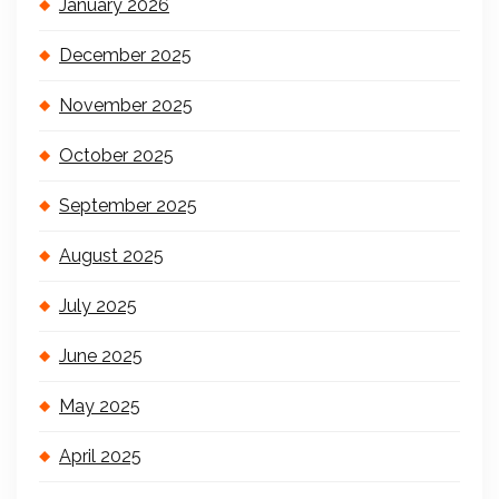
January 2026
December 2025
November 2025
October 2025
September 2025
August 2025
July 2025
June 2025
May 2025
April 2025