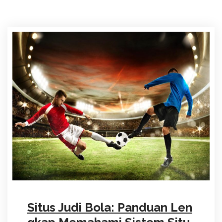
Situs Judi Bola: Panduan Len