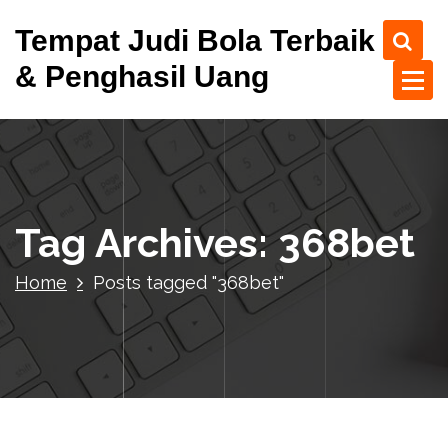
S
Tempat Judi Bola Terbaik
k
i
& Penghasil Uang
p
t
o
c
o
n
t
Tag Archives: 368bet
e
n
Home
Posts tagged "368bet"
t