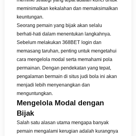
meminimalkan kekalahan dan memaksimalkan
keuntungan.
Seorang pemain yang bijak akan selalu
berhati-hati dalam menentukan langkahnya.
Sebelum melakukan 368BET login dan
memasang taruhan, penting untuk mengetahui
cara mengelola modal serta memahami pola
permainan. Dengan pendekatan yang tepat,
pengalaman bermain di situs judi bola ini akan
menjadi lebih menyenangkan dan
menguntungkan.
Mengelola Modal dengan
Bijak
Salah satu alasan utama mengapa banyak
pemain mengalami kerugian adalah kurangnya