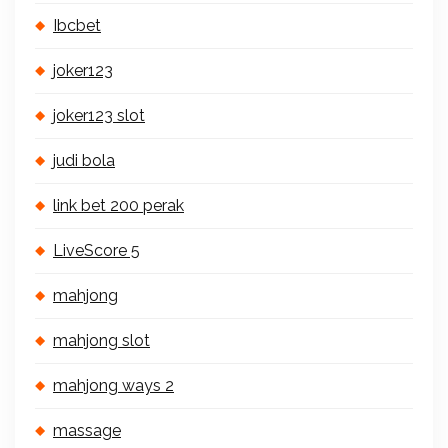
Ibcbet
joker123
joker123 slot
judi bola
link bet 200 perak
LiveScore 5
mahjong
mahjong slot
mahjong ways 2
massage