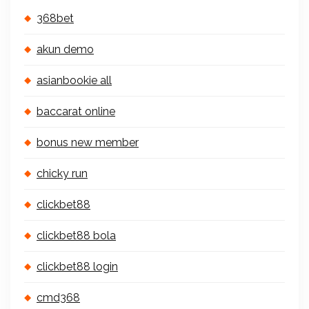
368bet
akun demo
asianbookie all
baccarat online
bonus new member
chicky run
clickbet88
clickbet88 bola
clickbet88 login
cmd368