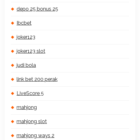
depo 25 bonus 25
Ibcbet
joker123
joker123 slot
judi bola
link bet 200 perak
LiveScore 5
mahjong
mahjong slot
mahjong ways 2