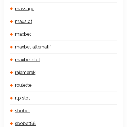
massage
mauslot
maxbet
maxbet alternatif
maxbet slot
rajamerak
roulette
rtp slot
sbobet
sbobet88