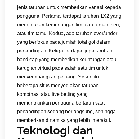
jenis taruhan untuk memberikan variasi kepada
pengguna. Pertama, terdapat taruhan 1X2 yang
menentukan kemenangan tim tuan rumah, seri,
atau tim tamu. Kedua, ada taruhan over/under
yang berfokus pada jumlah total gol dalam
pertandingan. Ketiga, terdapat juga taruhan
handicap yang memberikan keuntungan atau
kerugian virtual pada salah satu tim untuk
menyeimbangkan peluang. Selain itu,
beberapa situs menyediakan taruhan
kombinasi atau live betting yang
memungkinkan pengguna bertaruh saat
pertandingan sedang berlangsung, sehingga
memberikan dinamika yang lebih interaktif.
Teknologi dan