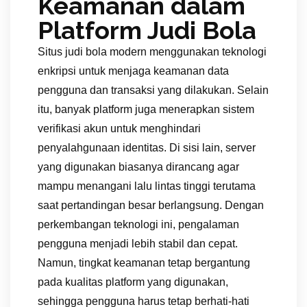
Keamanan dalam
Platform Judi Bola
Situs judi bola modern menggunakan teknologi
enkripsi untuk menjaga keamanan data
pengguna dan transaksi yang dilakukan. Selain
itu, banyak platform juga menerapkan sistem
verifikasi akun untuk menghindari
penyalahgunaan identitas. Di sisi lain, server
yang digunakan biasanya dirancang agar
mampu menangani lalu lintas tinggi terutama
saat pertandingan besar berlangsung. Dengan
perkembangan teknologi ini, pengalaman
pengguna menjadi lebih stabil dan cepat.
Namun, tingkat keamanan tetap bergantung
pada kualitas platform yang digunakan,
sehingga pengguna harus tetap berhati-hati