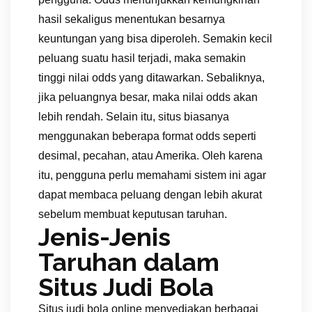
hasil sekaligus menentukan besarnya
keuntungan yang bisa diperoleh. Semakin kecil
peluang suatu hasil terjadi, maka semakin
tinggi nilai odds yang ditawarkan. Sebaliknya,
jika peluangnya besar, maka nilai odds akan
lebih rendah. Selain itu, situs biasanya
menggunakan beberapa format odds seperti
desimal, pecahan, atau Amerika. Oleh karena
itu, pengguna perlu memahami sistem ini agar
dapat membaca peluang dengan lebih akurat
sebelum membuat keputusan taruhan.
Jenis-Jenis
Taruhan dalam
Situs Judi Bola
Situs judi bola online menyediakan berbagai