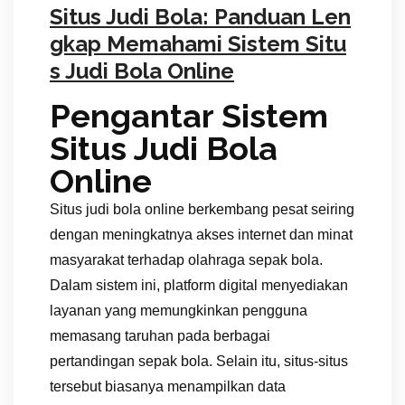
Situs Judi Bola: Panduan Len
gkap Memahami Sistem Situ
s Judi Bola Online
Pengantar Sistem
Situs Judi Bola
Online
Situs judi bola online berkembang pesat seiring
dengan meningkatnya akses internet dan minat
masyarakat terhadap olahraga sepak bola.
Dalam sistem ini, platform digital menyediakan
layanan yang memungkinkan pengguna
memasang taruhan pada berbagai
pertandingan sepak bola. Selain itu, situs-situs
tersebut biasanya menampilkan data