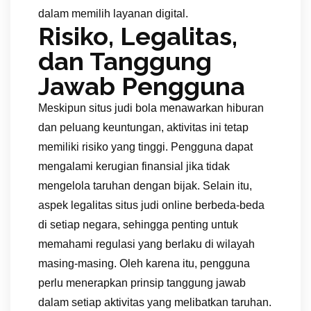
dalam memilih layanan digital.
Risiko, Legalitas,
dan Tanggung
Jawab Pengguna
Meskipun situs judi bola menawarkan hiburan
dan peluang keuntungan, aktivitas ini tetap
memiliki risiko yang tinggi. Pengguna dapat
mengalami kerugian finansial jika tidak
mengelola taruhan dengan bijak. Selain itu,
aspek legalitas situs judi online berbeda-beda
di setiap negara, sehingga penting untuk
memahami regulasi yang berlaku di wilayah
masing-masing. Oleh karena itu, pengguna
perlu menerapkan prinsip tanggung jawab
dalam setiap aktivitas yang melibatkan taruhan.