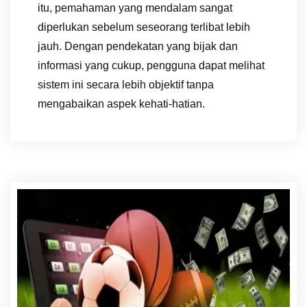
itu, pemahaman yang mendalam sangat
diperlukan sebelum seseorang terlibat lebih
jauh. Dengan pendekatan yang bijak dan
informasi yang cukup, pengguna dapat melihat
sistem ini secara lebih objektif tanpa
mengabaikan aspek kehati-hatian.