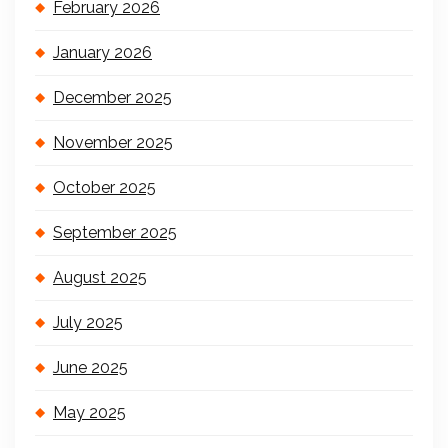
February 2026
January 2026
December 2025
November 2025
October 2025
September 2025
August 2025
July 2025
June 2025
May 2025