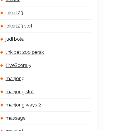
joker123
joker123 slot
judi bola
link bet 200 perak
LiveScore 5
mahjong
mahjong slot
mahjong ways 2
massage