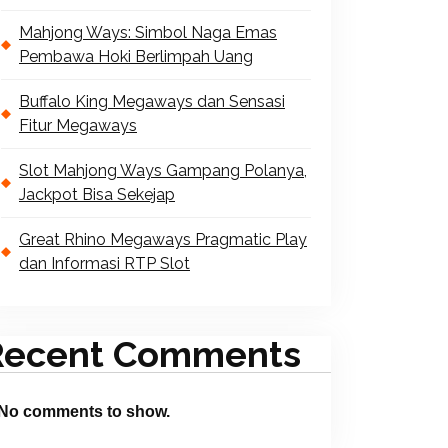
Mahjong Ways: Simbol Naga Emas
Pembawa Hoki Berlimpah Uang
Buffalo King Megaways dan Sensasi
Fitur Megaways
Slot Mahjong Ways Gampang Polanya,
Jackpot Bisa Sekejap
Great Rhino Megaways Pragmatic Play
dan Informasi RTP Slot
Recent Comments
No comments to show.