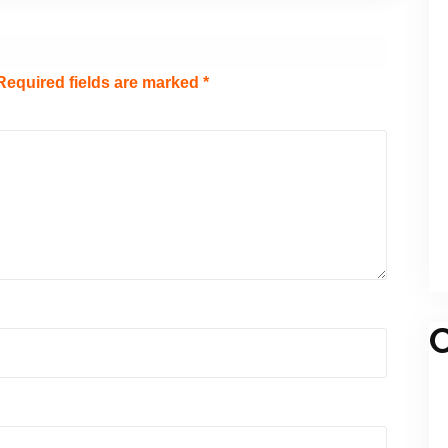
Required fields are marked
*
C