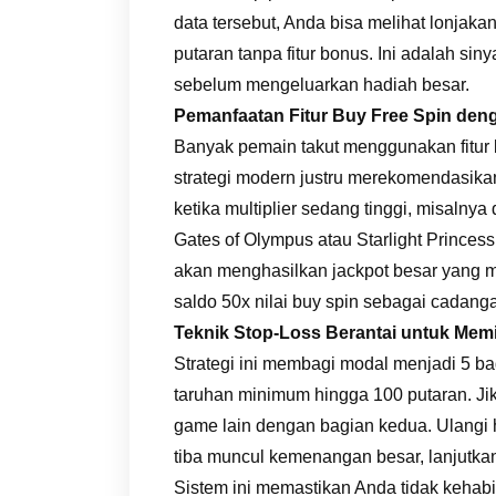
data tersebut, Anda bisa melihat lonjaka
putaran tanpa fitur bonus. Ini adalah s
sebelum mengeluarkan hadiah besar.
Pemanfaatan Fitur Buy Free Spin den
Banyak pemain takut menggunakan fitur 
strategi modern justru merekomendasikan
ketika multiplier sedang tinggi, misalnya 
Gates of Olympus atau Starlight Princess
akan menghasilkan jackpot besar yang m
saldo 50x nilai buy spin sebagai cadang
Teknik Stop-Loss Berantai untuk Memi
Strategi ini membagi modal menjadi 5 b
taruhan minimum hingga 100 putaran. Jik
game lain dengan bagian kedua. Ulangi h
tiba muncul kemenangan besar, lanjutka
Sistem ini memastikan Anda tidak kehab