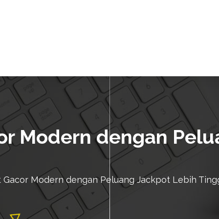
cor Modern dengan Pelu
ot Gacor Modern dengan Peluang Jackpot Lebih Ting