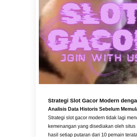
Strategi Slot Gacor Modern denga
Analisis Data Historis Sebelum Memul
Strategi slot gacor modern tidak lagi men
kemenangan yang disediakan oleh situs s
hasil setiap putaran dari 10 pemain ter