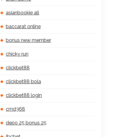
asianbookie all
baccarat online
bonus new member
chicky run
clickbet88
clickbet88 bola
clickbet88 login
cmd368
depo 25 bonus 25
Ibcbet