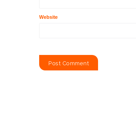
Website