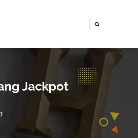
ang Jackpot
gi