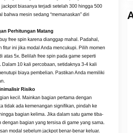
n jackpot biasanya terjadi setelah 300 hingga 500
A
inyal bahwa mesin sedang “memanaskan” diri
gan Perhitungan Matang
buy free spin karena dianggap mahal. Padahal,
 fitur ini jika modal Anda mencukupi. Pilih momen
di atas 5x. Belilah free spin pada game seperti
. Dalam 10 kali percobaan, setidaknya 3-4 kali
enutupi biaya pembelian. Pastikan Anda memiliki
an.
nimalisir Risiko
agian kecil. Mainkan bagian pertama dengan
a tidak ada kemenangan signifikan, pindah ke
ingga bagian kelima. Jika dalam satu game tiba-
n dengan bagian yang tersisa di game yang sama.
isan modal sebelum jackpot benar-benar keluar.