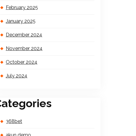
February 2025
January 2025
December 2024
November 2024
October 2024
July 2024
ategories
368bet
akun demo