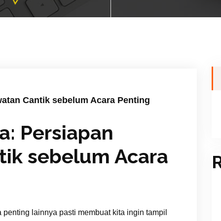
watan Cantik sebelum Acara Penting
a: Persiapan
tik sebelum Acara
R
 penting lainnya pasti membuat kita ingin tampil