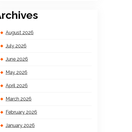
rchives
August 2026
July 2026
June 2026
May 2026
April 2026
March 2026
February 2026
January 2026