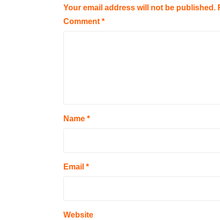
Your email address will not be published.
Comment
*
Name
*
Email
*
Website