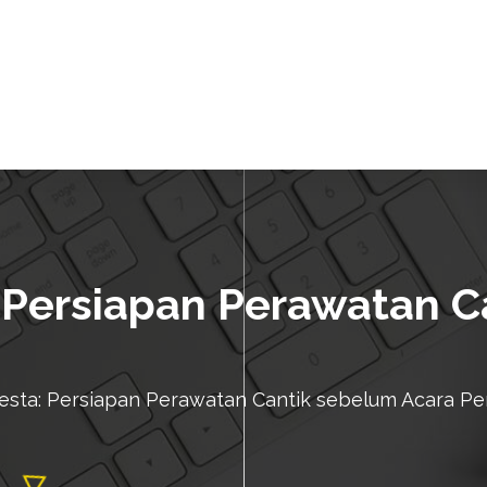
 Persiapan Perawatan C
esta: Persiapan Perawatan Cantik sebelum Acara Pe