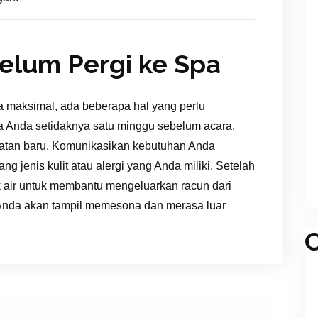
belum Pergi ke Spa
maksimal, ada beberapa hal yang perlu
a Anda setidaknya satu minggu sebelum acara,
watan baru. Komunikasikan kebutuhan Anda
ng jenis kulit atau alergi yang Anda miliki. Setelah
 air untuk membantu mengeluarkan racun dari
Anda akan tampil memesona dan merasa luar
C