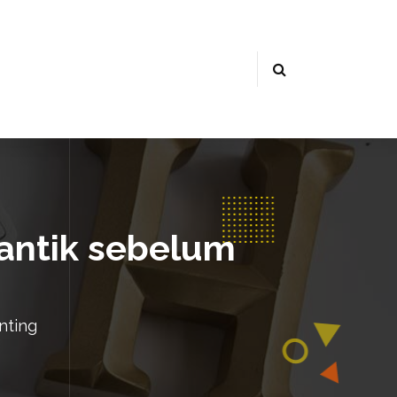
antik sebelum
nting