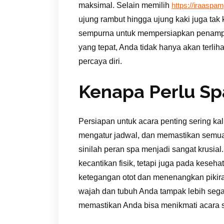
maksimal. Selain memilih
https://iraaspa
ujung rambut hingga ujung kaki juga tak 
sempurna untuk mempersiapkan penampi
yang tepat, Anda tidak hanya akan terlihat
percaya diri.
Kenapa Perlu Sp
Persiapan untuk acara penting sering ka
mengatur jadwal, dan memastikan semua d
sinilah peran spa menjadi sangat krusia
kecantikan fisik, tetapi juga pada keseh
ketegangan otot dan menenangkan pikir
wajah dan tubuh Anda tampak lebih segar
memastikan Anda bisa menikmati acara 