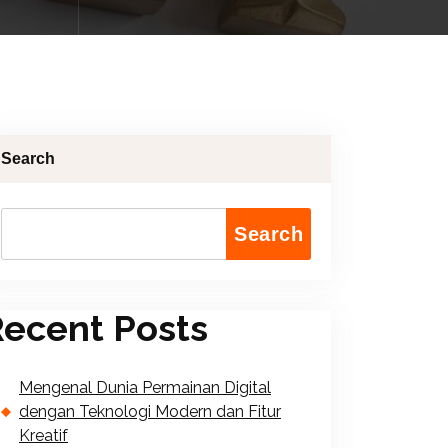
Search
Search
ecent Posts
Mengenal Dunia Permainan Digital
dengan Teknologi Modern dan Fitur
Kreatif