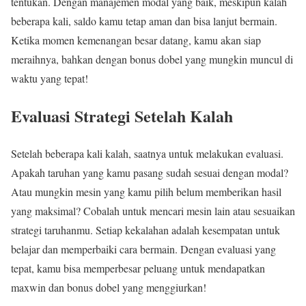
tentukan. Dengan manajemen modal yang baik, meskipun kalah
beberapa kali, saldo kamu tetap aman dan bisa lanjut bermain.
Ketika momen kemenangan besar datang, kamu akan siap
meraihnya, bahkan dengan bonus dobel yang mungkin muncul di
waktu yang tepat!
Evaluasi Strategi Setelah Kalah
Setelah beberapa kali kalah, saatnya untuk melakukan evaluasi.
Apakah taruhan yang kamu pasang sudah sesuai dengan modal?
Atau mungkin mesin yang kamu pilih belum memberikan hasil
yang maksimal? Cobalah untuk mencari mesin lain atau sesuaikan
strategi taruhanmu. Setiap kekalahan adalah kesempatan untuk
belajar dan memperbaiki cara bermain. Dengan evaluasi yang
tepat, kamu bisa memperbesar peluang untuk mendapatkan
maxwin dan bonus dobel yang menggiurkan!