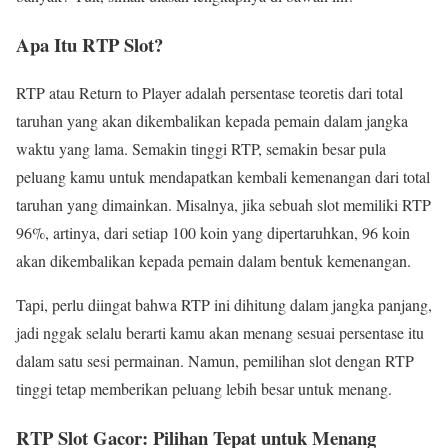
Apa Itu RTP Slot?
RTP atau Return to Player adalah persentase teoretis dari total
taruhan yang akan dikembalikan kepada pemain dalam jangka
waktu yang lama. Semakin tinggi RTP, semakin besar pula
peluang kamu untuk mendapatkan kembali kemenangan dari total
taruhan yang dimainkan. Misalnya, jika sebuah slot memiliki RTP
96%, artinya, dari setiap 100 koin yang dipertaruhkan, 96 koin
akan dikembalikan kepada pemain dalam bentuk kemenangan.
Tapi, perlu diingat bahwa RTP ini dihitung dalam jangka panjang,
jadi nggak selalu berarti kamu akan menang sesuai persentase itu
dalam satu sesi permainan. Namun, pemilihan slot dengan RTP
tinggi tetap memberikan peluang lebih besar untuk menang.
RTP Slot Gacor: Pilihan Tepat untuk Menang