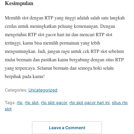
Kesimpulan
Memilih slot dengan RTP yang tinggi adalah salah satu langkah
cerdas untuk meningkatkan peluang kemenangan. Dengan
mengetahui RTP slot gacor hari ini dan mencari RTP slot
tertinggi, kamu bisa memilih permainan yang lebih
menguntungkan. Jadi, jangan ragu untuk cek RTP slot sebelum
mulai bermain dan pastikan kamu bergabung dengan situs RTP
yang terpercaya. Selamat bermain dan semoga hoki selalu
berpihak pada kamu!
Categories:
Uncategorized
Tags:
rtp
,
rtp slot
,
rtp slot gacor
,
rtp slot gacor hari ini
,
situs rtp
slot
Leave a Comment