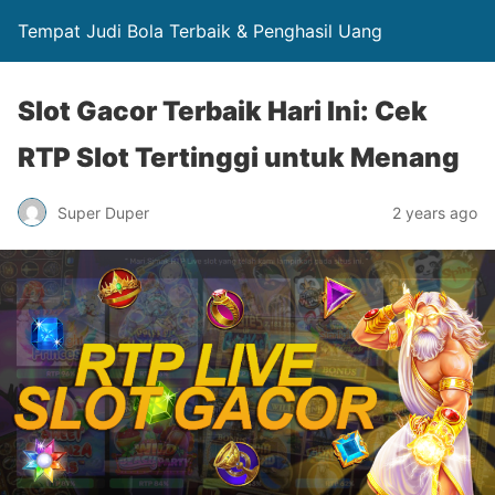
Tempat Judi Bola Terbaik & Penghasil Uang
Slot Gacor Terbaik Hari Ini: Cek
RTP Slot Tertinggi untuk Menang
Super Duper
2 years ago