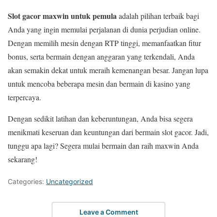
Slot gacor maxwin untuk pemula
adalah pilihan terbaik bagi
Anda yang ingin memulai perjalanan di dunia perjudian online.
Dengan memilih mesin dengan RTP tinggi, memanfaatkan fitur
bonus, serta bermain dengan anggaran yang terkendali, Anda
akan semakin dekat untuk meraih kemenangan besar. Jangan lupa
untuk mencoba beberapa mesin dan bermain di kasino yang
terpercaya.
Dengan sedikit latihan dan keberuntungan, Anda bisa segera
menikmati keseruan dan keuntungan dari bermain slot gacor. Jadi,
tunggu apa lagi? Segera mulai bermain dan raih maxwin Anda
sekarang!
Categories:
Uncategorized
Leave a Comment