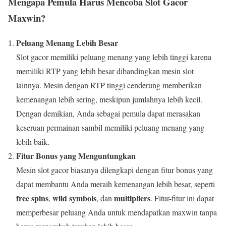
Mengapa Pemula Harus Mencoba Slot Gacor
Maxwin?
Peluang Menang Lebih Besar
Slot gacor memiliki peluang menang yang lebih tinggi karena
memiliki RTP yang lebih besar dibandingkan mesin slot
lainnya. Mesin dengan RTP tinggi cenderung memberikan
kemenangan lebih sering, meskipun jumlahnya lebih kecil.
Dengan demikian, Anda sebagai pemula dapat merasakan
keseruan permainan sambil memiliki peluang menang yang
lebih baik.
Fitur Bonus yang Menguntungkan
Mesin slot gacor biasanya dilengkapi dengan fitur bonus yang
dapat membantu Anda meraih kemenangan lebih besar, seperti
free spins
wild symbols
multipliers
,
, dan
. Fitur-fitur ini dapat
memperbesar peluang Anda untuk mendapatkan maxwin tanpa