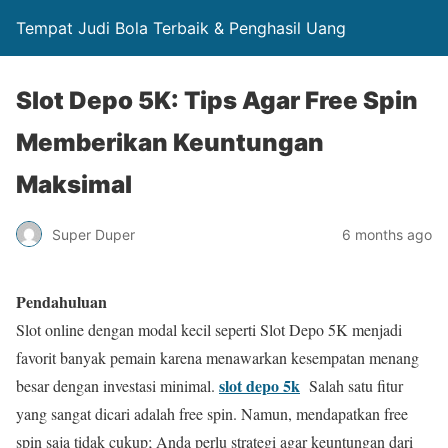
Tempat Judi Bola Terbaik & Penghasil Uang
Slot Depo 5K: Tips Agar Free Spin
Memberikan Keuntungan
Maksimal
Super Duper
6 months ago
Pendahuluan
Slot online dengan modal kecil seperti Slot Depo 5K menjadi
favorit banyak pemain karena menawarkan kesempatan menang
slot depo 5k
besar dengan investasi minimal.
Salah satu fitur
yang sangat dicari adalah free spin. Namun, mendapatkan free
spin saja tidak cukup; Anda perlu strategi agar keuntungan dari