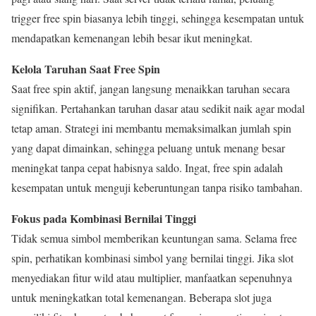
trigger free spin biasanya lebih tinggi, sehingga kesempatan untuk
mendapatkan kemenangan lebih besar ikut meningkat.
Kelola Taruhan Saat Free Spin
Saat free spin aktif, jangan langsung menaikkan taruhan secara
signifikan. Pertahankan taruhan dasar atau sedikit naik agar modal
tetap aman. Strategi ini membantu memaksimalkan jumlah spin
yang dapat dimainkan, sehingga peluang untuk menang besar
meningkat tanpa cepat habisnya saldo. Ingat, free spin adalah
kesempatan untuk menguji keberuntungan tanpa risiko tambahan.
Fokus pada Kombinasi Bernilai Tinggi
Tidak semua simbol memberikan keuntungan sama. Selama free
spin, perhatikan kombinasi simbol yang bernilai tinggi. Jika slot
menyediakan fitur wild atau multiplier, manfaatkan sepenuhnya
untuk meningkatkan total kemenangan. Beberapa slot juga