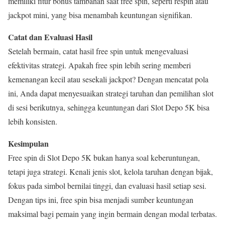
memiliki fitur bonus tambahan saat free spin, seperti respin atau
jackpot mini, yang bisa menambah keuntungan signifikan.
Catat dan Evaluasi Hasil
Setelah bermain, catat hasil free spin untuk mengevaluasi
efektivitas strategi. Apakah free spin lebih sering memberi
kemenangan kecil atau sesekali jackpot? Dengan mencatat pola
ini, Anda dapat menyesuaikan strategi taruhan dan pemilihan slot
di sesi berikutnya, sehingga keuntungan dari Slot Depo 5K bisa
lebih konsisten.
Kesimpulan
Free spin di Slot Depo 5K bukan hanya soal keberuntungan,
tetapi juga strategi. Kenali jenis slot, kelola taruhan dengan bijak,
fokus pada simbol bernilai tinggi, dan evaluasi hasil setiap sesi.
Dengan tips ini, free spin bisa menjadi sumber keuntungan
maksimal bagi pemain yang ingin bermain dengan modal terbatas.