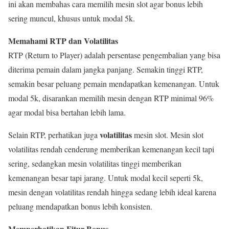
ini akan membahas cara memilih mesin slot agar bonus lebih
sering muncul, khusus untuk modal 5k.
Memahami RTP dan Volatilitas
RTP (Return to Player) adalah persentase pengembalian yang bisa
diterima pemain dalam jangka panjang. Semakin tinggi RTP,
semakin besar peluang pemain mendapatkan kemenangan. Untuk
modal 5k, disarankan memilih mesin dengan RTP minimal 96%
agar modal bisa bertahan lebih lama.
volatilitas
Selain RTP, perhatikan juga
mesin slot. Mesin slot
volatilitas rendah cenderung memberikan kemenangan kecil tapi
sering, sedangkan mesin volatilitas tinggi memberikan
kemenangan besar tapi jarang. Untuk modal kecil seperti 5k,
mesin dengan volatilitas rendah hingga sedang lebih ideal karena
peluang mendapatkan bonus lebih konsisten.
Memperhatikan Fitur Bonus