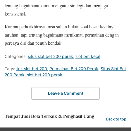
tentang bagaimana kamu mengatur strategi dan menjaga
konsistensi.
Karena pada akhirnya, rasa sultan bukan soal besar kecilnya
taruhan, tapi tentang bagaimana menikmati permainan dengan
percaya diri dan penuh kendali.
Categories:
situs slot bet 200 perak
,
slot bet kecil
Tags:
link slot bet 200
,
Permainan Bet 200 Perak
,
Situs Slot Bet
200 Perak
,
slot bet 200 perak
Leave a Comment
Tempat Judi Bola Terbaik & Penghasil Uang
Back to top