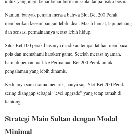
untuk yang ingin benar-benar bermain santai tanpa risiko besar.
Namun, banyak pemain merasa bahwa Slot Bet 200 Perak
memberikan keseimbangan lebih ideal. Masih hemat, tapi peluang
dan sensasi permainannya terasa lebih hidup.
Situs Bet 100 perak biasanya dijadikan tempat latihan membaca
pola dan memahami karakter game. Setelah merasa nyaman,
barulah pemain naik ke Permainan Bet 200 Perak untuk
pengalaman yang lebih dinamis.
Keduanya sama-sama menarik, hanya saja Slot Bet 200 Perak
sering dianggap sebagai “level upgrade” yang tetap ramah di
kantong.
Strategi Main Sultan dengan Modal
Minimal