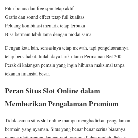
Fitur bonus dan free spin tetap aktif
Grafis dan sound effect tetap full kualitas
Peluang kombinasi menarik tetap terbuka
Bisa bermain lebih lama dengan modal sama
Dengan kata lain, sensasinya tetap mewah, tapi pengeluarannya
tetap bersahabat. Inilah daya tarik utama Permainan Bet 200
Perak di kalangan pemain yang ingin hiburan maksimal tanpa
tekanan finansial besar.
Peran Situs Slot Online dalam
Memberikan Pengalaman Premium
Tidak semua situs slot online mampu menghadirkan pengalaman
bermain yang nyaman. Situs yang benar-benar serius biasanya
menata platformnya dengan rapi, responsif, dan mudah diakses.