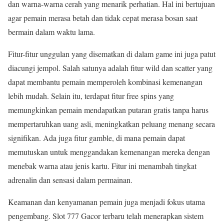
dan warna-warna cerah yang menarik perhatian. Hal ini bertujuan
agar pemain merasa betah dan tidak cepat merasa bosan saat
bermain dalam waktu lama.
Fitur-fitur unggulan yang disematkan di dalam game ini juga patut
diacungi jempol. Salah satunya adalah fitur wild dan scatter yang
dapat membantu pemain memperoleh kombinasi kemenangan
lebih mudah. Selain itu, terdapat fitur free spins yang
memungkinkan pemain mendapatkan putaran gratis tanpa harus
mempertaruhkan uang asli, meningkatkan peluang menang secara
signifikan. Ada juga fitur gamble, di mana pemain dapat
memutuskan untuk menggandakan kemenangan mereka dengan
menebak warna atau jenis kartu. Fitur ini menambah tingkat
adrenalin dan sensasi dalam permainan.
Keamanan dan kenyamanan pemain juga menjadi fokus utama
pengembang. Slot 777 Gacor terbaru telah menerapkan sistem