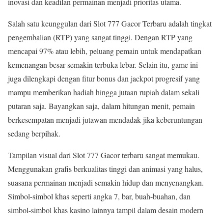
inovasi dan keadilan permainan menjadi prioritas utama.
Salah satu keunggulan dari Slot 777 Gacor Terbaru adalah tingkat
pengembalian (RTP) yang sangat tinggi. Dengan RTP yang
mencapai 97% atau lebih, peluang pemain untuk mendapatkan
kemenangan besar semakin terbuka lebar. Selain itu, game ini
juga dilengkapi dengan fitur bonus dan jackpot progresif yang
mampu memberikan hadiah hingga jutaan rupiah dalam sekali
putaran saja. Bayangkan saja, dalam hitungan menit, pemain
berkesempatan menjadi jutawan mendadak jika keberuntungan
sedang berpihak.
Tampilan visual dari Slot 777 Gacor terbaru sangat memukau.
Menggunakan grafis berkualitas tinggi dan animasi yang halus,
suasana permainan menjadi semakin hidup dan menyenangkan.
Simbol-simbol khas seperti angka 7, bar, buah-buahan, dan
simbol-simbol khas kasino lainnya tampil dalam desain modern