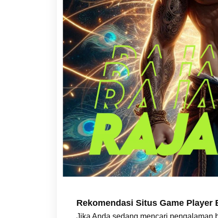
Rekomendasi Situs Game Player
Jika Anda sedang mencari pengalaman b