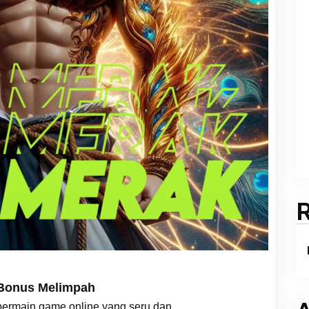
 Bonus Melimpah
ermain game online yang seru dan