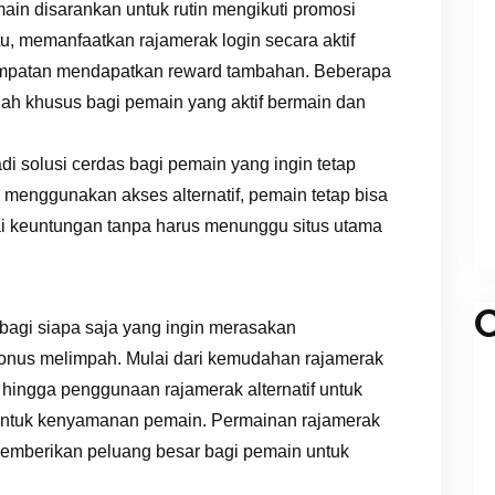
in disarankan untuk rutin mengikuti promosi
itu, memanfaatkan rajamerak login secara aktif
sempatan mendapatkan reward tambahan. Beberapa
ah khusus bagi pemain yang aktif bermain dan
jadi solusi cerdas bagi pemain yang ingin tetap
menggunakan akses alternatif, pemain tetap bisa
ai keuntungan tanpa harus menunggu situs utama
C
 bagi siapa saja yang ingin merasakan
onus melimpah. Mulai dari kemudahan rajamerak
, hingga penggunaan rajamerak alternatif untuk
ntuk kenyamanan pemain. Permainan rajamerak
memberikan peluang besar bagi pemain untuk