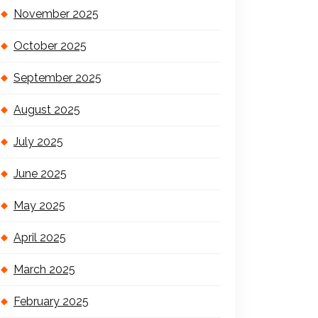
November 2025
October 2025
September 2025
August 2025
July 2025
June 2025
May 2025
April 2025
March 2025
February 2025