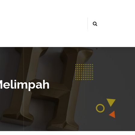
Melimpah