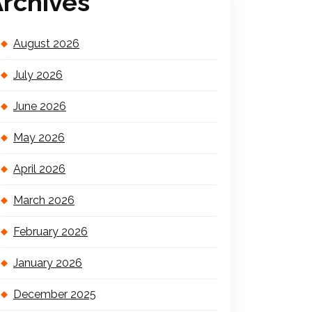
rchives
August 2026
July 2026
June 2026
May 2026
April 2026
March 2026
February 2026
January 2026
December 2025