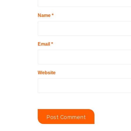
Name
*
Email
*
Website