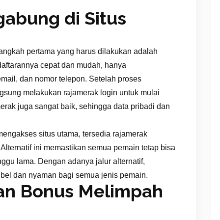
abung di Situs
 langkah pertama yang harus dilakukan adalah
daftarannya cepat dan mudah, hanya
mail, dan nomor telepon. Setelah proses
ngsung melakukan rajamerak login untuk mulai
erak juga sangat baik, sehingga data pribadi dan
engakses situs utama, tersedia rajamerak
. Alternatif ini memastikan semua pemain tetap bisa
gu lama. Dengan adanya jalur alternatif,
ibel dan nyaman bagi semua jenis pemain.
an Bonus Melimpah