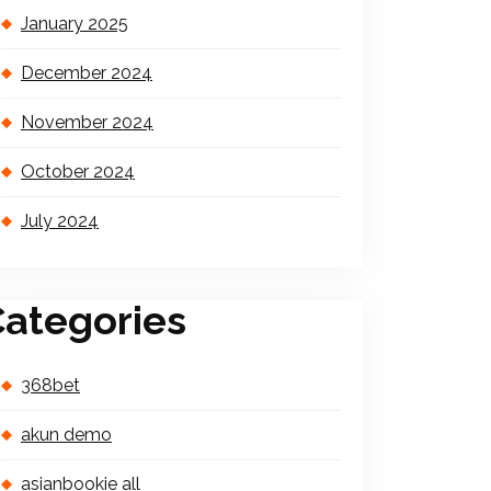
January 2025
December 2024
November 2024
October 2024
July 2024
ategories
368bet
akun demo
asianbookie all