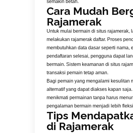
semakin betah.
Cara Mudah Berg
Rajamerak
Untuk mulai bermain di situs rajamerak,
melakukan rajamerak daftar. Proses pen
membutuhkan data dasar seperti nama, e
pendaftaran selesai, pengguna dapat la
bermain. Sistem keamanan di situs rajam
transaksi pemain tetap aman.
Bagi pemain yang mengalami kesulitan m
alternatif yang dapat diakses kapan saja
menikmati permainan tanpa harus menung
pengalaman bermain menjadi lebih fleks
Tips Mendapatk
di Rajamerak