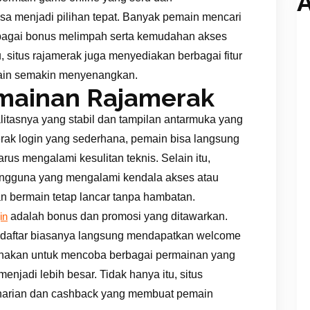
A
a menjadi pilihan tepat. Banyak pemain mencari
bagai bonus melimpah serta kemudahan akses
, situs rajamerak juga menyediakan berbagai fitur
main semakin menyenangkan.
mainan Rajamerak
litasnya yang stabil dan tampilan antarmuka yang
ak login yang sederhana, pemain bisa langsung
rus mengalami kesulitan teknis. Selain itu,
 pengguna yang mengalami kendala akses atau
 bermain tetap lancar tanpa hambatan.
adalah bonus dan promosi yang ditawarkan.
in
 daftar biasanya langsung mendapatkan welcome
gunakan untuk mencoba berbagai permainan yang
njadi lebih besar. Tidak hanya itu, situs
 harian dan cashback yang membuat pemain