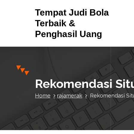
S
Tempat Judi Bola
k
i
Terbaik &
p
Penghasil Uang
t
o
c
o
n
t
e
Rekomendasi Sit
n
t
Home
rajamerak
Rekomendasi Sit