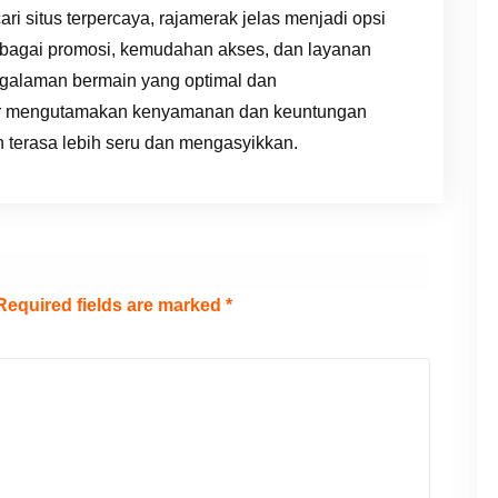
 situs terpercaya, rajamerak jelas menjadi opsi
rbagai promosi, kemudahan akses, dan layanan
ngalaman bermain yang optimal dan
r mengutamakan kenyamanan dan keuntungan
 terasa lebih seru dan mengasyikkan.
Required fields are marked
*