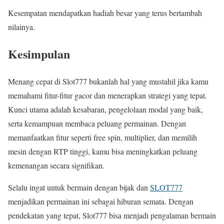
Kesempatan mendapatkan hadiah besar yang terus bertambah
nilainya.
Kesimpulan
Menang cepat di Slot777 bukanlah hal yang mustahil jika kamu
memahami fitur-fitur gacor dan menerapkan strategi yang tepat.
Kunci utama adalah kesabaran, pengelolaan modal yang baik,
serta kemampuan membaca peluang permainan. Dengan
memanfaatkan fitur seperti free spin, multiplier, dan memilih
mesin dengan RTP tinggi, kamu bisa meningkatkan peluang
kemenangan secara signifikan.
Selalu ingat untuk bermain dengan bijak dan
SLOT777
menjadikan permainan ini sebagai hiburan semata. Dengan
pendekatan yang tepat, Slot777 bisa menjadi pengalaman bermain