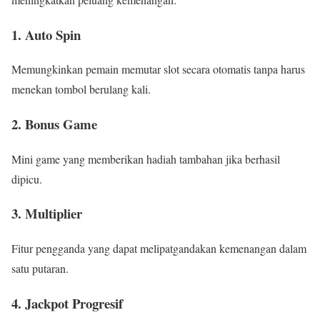
1. Auto Spin
Memungkinkan pemain memutar slot secara otomatis tanpa harus
menekan tombol berulang kali.
2. Bonus Game
Mini game yang memberikan hadiah tambahan jika berhasil
dipicu.
3. Multiplier
Fitur pengganda yang dapat melipatgandakan kemenangan dalam
satu putaran.
4. Jackpot Progresif