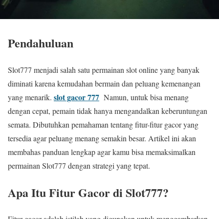
Pendahuluan
Slot777 menjadi salah satu permainan slot online yang banyak
diminati karena kemudahan bermain dan peluang kemenangan
slot gacor 777
yang menarik.
Namun, untuk bisa menang
dengan cepat, pemain tidak hanya mengandalkan keberuntungan
semata. Dibutuhkan pemahaman tentang fitur-fitur gacor yang
tersedia agar peluang menang semakin besar. Artikel ini akan
membahas panduan lengkap agar kamu bisa memaksimalkan
permainan Slot777 dengan strategi yang tepat.
Apa Itu Fitur Gacor di Slot777?
Fitur gacor adalah istilah yang digunakan untuk menggambarkan