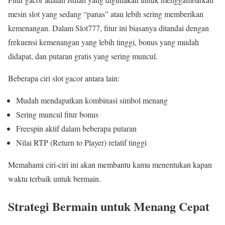
mesin slot yang sedang “panas” atau lebih sering memberikan
kemenangan. Dalam Slot777, fitur ini biasanya ditandai dengan
frekuensi kemenangan yang lebih tinggi, bonus yang mudah
didapat, dan putaran gratis yang sering muncul.
Beberapa ciri slot gacor antara lain:
Mudah mendapatkan kombinasi simbol menang
Sering muncul fitur bonus
Freespin aktif dalam beberapa putaran
Nilai RTP (Return to Player) relatif tinggi
Memahami ciri-ciri ini akan membantu kamu menentukan kapan
waktu terbaik untuk bermain.
Strategi Bermain untuk Menang Cepat