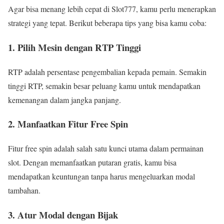
Agar bisa menang lebih cepat di Slot777, kamu perlu menerapkan
strategi yang tepat. Berikut beberapa tips yang bisa kamu coba:
1. Pilih Mesin dengan RTP Tinggi
RTP adalah persentase pengembalian kepada pemain. Semakin
tinggi RTP, semakin besar peluang kamu untuk mendapatkan
kemenangan dalam jangka panjang.
2. Manfaatkan Fitur Free Spin
Fitur free spin adalah salah satu kunci utama dalam permainan
slot. Dengan memanfaatkan putaran gratis, kamu bisa
mendapatkan keuntungan tanpa harus mengeluarkan modal
tambahan.
3. Atur Modal dengan Bijak