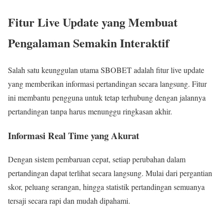
Fitur Live Update yang Membuat
Pengalaman Semakin Interaktif
Salah satu keunggulan utama SBOBET adalah fitur live update
yang memberikan informasi pertandingan secara langsung. Fitur
ini membantu pengguna untuk tetap terhubung dengan jalannya
pertandingan tanpa harus menunggu ringkasan akhir.
Informasi Real Time yang Akurat
Dengan sistem pembaruan cepat, setiap perubahan dalam
pertandingan dapat terlihat secara langsung. Mulai dari pergantian
skor, peluang serangan, hingga statistik pertandingan semuanya
tersaji secara rapi dan mudah dipahami.