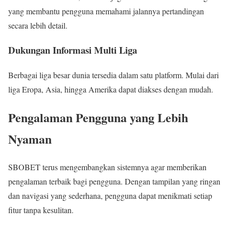
yang membantu pengguna memahami jalannya pertandingan
secara lebih detail.
Dukungan Informasi Multi Liga
Berbagai liga besar dunia tersedia dalam satu platform. Mulai dari
liga Eropa, Asia, hingga Amerika dapat diakses dengan mudah.
Pengalaman Pengguna yang Lebih
Nyaman
SBOBET terus mengembangkan sistemnya agar memberikan
pengalaman terbaik bagi pengguna. Dengan tampilan yang ringan
dan navigasi yang sederhana, pengguna dapat menikmati setiap
fitur tanpa kesulitan.