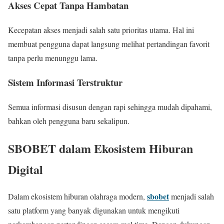
Akses Cepat Tanpa Hambatan
Kecepatan akses menjadi salah satu prioritas utama. Hal ini
membuat pengguna dapat langsung melihat pertandingan favorit
tanpa perlu menunggu lama.
Sistem Informasi Terstruktur
Semua informasi disusun dengan rapi sehingga mudah dipahami,
bahkan oleh pengguna baru sekalipun.
SBOBET dalam Ekosistem Hiburan
Digital
sbobet
Dalam ekosistem hiburan olahraga modern,
menjadi salah
satu platform yang banyak digunakan untuk mengikuti