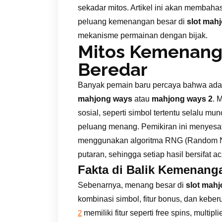
sekadar mitos. Artikel ini akan membahas
peluang kemenangan besar di
slot mah
mekanisme permainan dengan bijak.
Mitos Kemenang
Beredar
Banyak pemain baru percaya bahwa ada t
mahjong ways
atau
mahjong ways 2
. 
sosial, seperti simbol tertentu selalu m
peluang menang. Pemikiran ini menyesa
menggunakan algoritma RNG (Random Nu
putaran, sehingga setiap hasil bersifat a
Fakta di Balik Kemenang
Sebenarnya, menang besar di
slot mah
kombinasi simbol, fitur bonus, dan kebe
memiliki fitur seperti free spins, multip
2