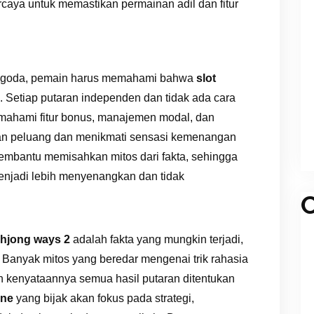
rcaya untuk memastikan permainan adil dan fitur
ggoda, pemain harus memahami bahwa
slot
 Setiap putaran independen dan tidak ada cara
ahami fitur bonus, manajemen modal, dan
tkan peluang dan menikmati sensasi kemenangan
membantu memisahkan mitos dari fakta, sehingga
njadi lebih menyenangkan dan tidak
C
hjong ways 2
adalah fakta yang mungkin terjadi,
. Banyak mitos yang beredar mengenai trik rahasia
n kenyataannya semua hasil putaran ditentukan
ine
yang bijak akan fokus pada strategi,