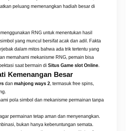
gkatkan peluang memenangkan hadiah besar di
menggunakan RNG untuk menentukan hasil
imbol yang muncul bersifat acak dan adil. Fakta
erjebak dalam mitos bahwa ada trik tertentu yang
gan memahami mekanisme RNG, pemain bisa
pektasi saat bermain di
Situs Game slot Online
.
ati Kemenangan Besar
ys
dan
mahjong ways 2
, termasuk free spins,
ng.
mi pola simbol dan mekanisme permainan tanpa
 agar permainan tetap aman dan menyenangkan.
mbinasi, bukan hanya keberuntungan semata.