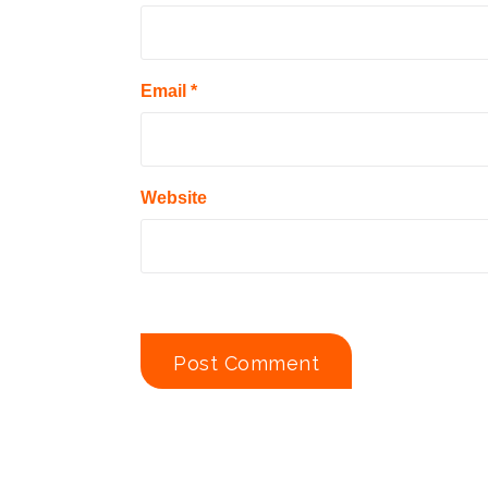
Email
*
Website