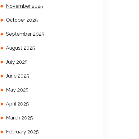
November 2025
October 2025
September 2025
August 2025
July 2025
June 2025
May 2025
April 2025
March 2025
February 2025