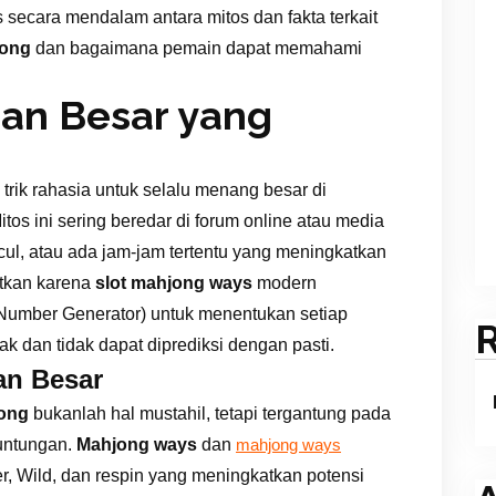
 secara mendalam antara mitos dan fakta terkait
jong
dan bagaimana pemain dapat memahami
an Besar yang
rik rahasia untuk selalu menang besar di
Mitos ini sering beredar di forum online atau media
uncul, atau ada jam-jam tertentu yang meningkatkan
tkan karena
slot mahjong ways
modern
mber Generator) untuk menentukan setiap
cak dan tidak dapat diprediksi dengan pasti.
an Besar
jong
bukanlah hal mustahil, tetapi tergantung pada
runtungan.
Mahjong ways
dan
mahjong ways
lier, Wild, dan respin yang meningkatkan potensi