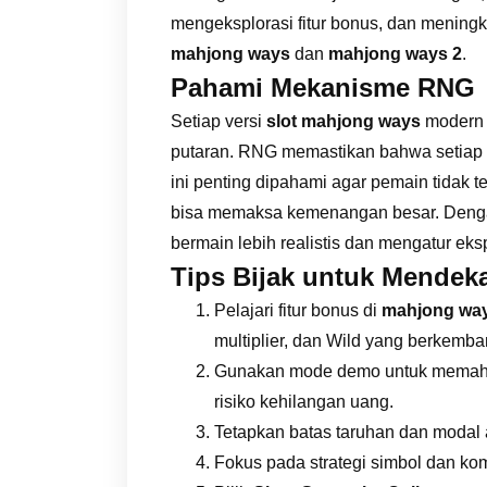
mengeksplorasi fitur bonus, dan menin
mahjong ways
dan
mahjong ways 2
.
Pahami Mekanisme RNG
Setiap versi
slot mahjong ways
modern 
putaran. RNG memastikan bahwa setiap s
ini penting dipahami agar pemain tidak t
bisa memaksa kemenangan besar. Den
bermain lebih realistis dan mengatur eks
Tips Bijak untuk Mendek
Pelajari fitur bonus di
mahjong wa
multiplier, dan Wild yang berkemba
Gunakan mode demo untuk memaha
risiko kehilangan uang.
Tetapkan batas taruhan dan modal
Fokus pada strategi simbol dan ko