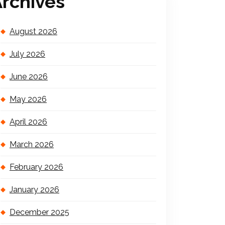
rchives
August 2026
July 2026
June 2026
May 2026
April 2026
March 2026
February 2026
January 2026
December 2025