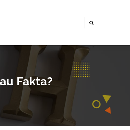
au Fakta?