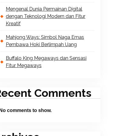
Mengenal Dunia Permainan Digital
dengan Teknologi Modern dan Fitur
Kreatif
Mahjong Ways: Simbol Naga Emas
Pembawa Hoki Berlimpah Uang
Buffalo King Megaways dan Sensasi
Fitur Megaways
Recent Comments
No comments to show.