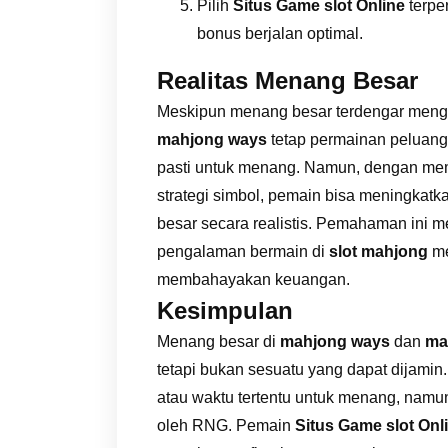
Pilih
Situs Game slot Online
terpe
bonus berjalan optimal.
Realitas Menang Besar
Meskipun menang besar terdengar men
mahjong ways
tetap permainan peluang.
pasti untuk menang. Namun, dengan mem
strategi simbol, pemain bisa meningka
besar secara realistis. Pemahaman ini 
pengalaman bermain di
slot mahjong
me
membahayakan keuangan.
Kesimpulan
Menang besar di
mahjong ways
dan
ma
tetapi bukan sesuatu yang dapat dijamin
atau waktu tertentu untuk menang, namu
oleh RNG. Pemain
Situs Game slot Onl