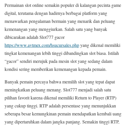
Permainan slot online semakin populer di kalangan pecinta game
digital, terutama dengan hadirnya berbagai platform yang
menawarkan pengalaman bermain yang menarik dan peluang
kemenangan yang menggiurkan. Salah satu yang banyak
dibicarakan adalah Slot777 gacor
https://www.avtmex.com/hsucursales.php
yang dikenal memiliki
tingkat kemenangan lebih tinggi dibandingkan slot biasa. Istilah
“gacor” sendiri merujuk pada mesin slot yang sedang dalam
kondisi sering memberikan kemenangan kepada pemain.
Banyak pemain percaya bahwa memilih slot yang tepat dapat
meningkatkan peluang menang. Slot777 menjadi salah satu
pilihan favorit karena dikenal memiliki Return to Player (RTP)
yang cukup tinggi. RTP adalah persentase yang menunjukkan
seberapa besar kemungkinan pemain mendapatkan kembali uang
yang dipertaruhkan dalam jangka panjang. Semakin tinggi RTP,