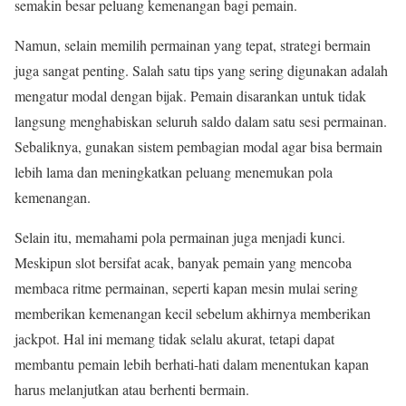
semakin besar peluang kemenangan bagi pemain.
Namun, selain memilih permainan yang tepat, strategi bermain
juga sangat penting. Salah satu tips yang sering digunakan adalah
mengatur modal dengan bijak. Pemain disarankan untuk tidak
langsung menghabiskan seluruh saldo dalam satu sesi permainan.
Sebaliknya, gunakan sistem pembagian modal agar bisa bermain
lebih lama dan meningkatkan peluang menemukan pola
kemenangan.
Selain itu, memahami pola permainan juga menjadi kunci.
Meskipun slot bersifat acak, banyak pemain yang mencoba
membaca ritme permainan, seperti kapan mesin mulai sering
memberikan kemenangan kecil sebelum akhirnya memberikan
jackpot. Hal ini memang tidak selalu akurat, tetapi dapat
membantu pemain lebih berhati-hati dalam menentukan kapan
harus melanjutkan atau berhenti bermain.