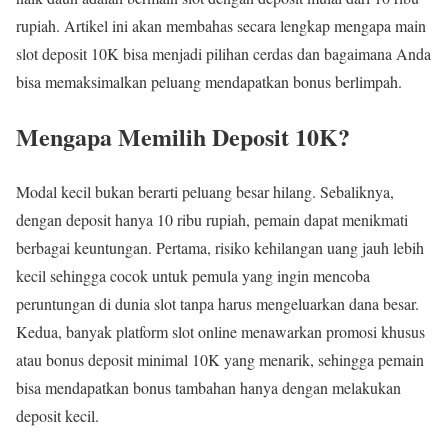
rupiah. Artikel ini akan membahas secara lengkap mengapa main
slot deposit 10K bisa menjadi pilihan cerdas dan bagaimana Anda
bisa memaksimalkan peluang mendapatkan bonus berlimpah.
Mengapa Memilih Deposit 10K?
Modal kecil bukan berarti peluang besar hilang. Sebaliknya,
dengan deposit hanya 10 ribu rupiah, pemain dapat menikmati
berbagai keuntungan. Pertama, risiko kehilangan uang jauh lebih
kecil sehingga cocok untuk pemula yang ingin mencoba
peruntungan di dunia slot tanpa harus mengeluarkan dana besar.
Kedua, banyak platform slot online menawarkan promosi khusus
atau bonus deposit minimal 10K yang menarik, sehingga pemain
bisa mendapatkan bonus tambahan hanya dengan melakukan
deposit kecil.