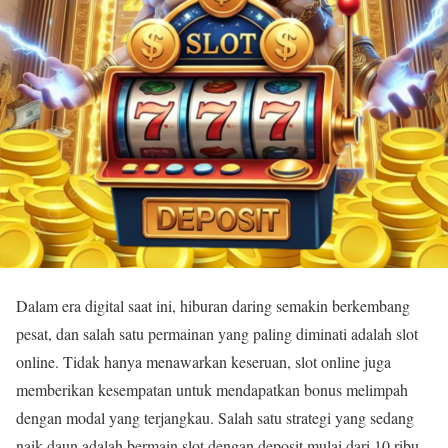
Dalam era digital saat ini, hiburan daring semakin berkembang
pesat, dan salah satu permainan yang paling diminati adalah slot
online. Tidak hanya menawarkan keseruan, slot online juga
memberikan kesempatan untuk mendapatkan bonus melimpah
dengan modal yang terjangkau. Salah satu strategi yang sedang
naik daun adalah bermain slot dengan deposit mulai dari 10 ribu