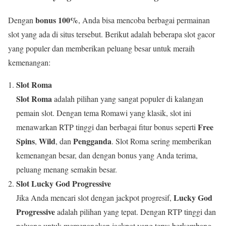
bonus 100%
Dengan
, Anda bisa mencoba berbagai permainan
slot yang ada di situs tersebut. Berikut adalah beberapa slot gacor
yang populer dan memberikan peluang besar untuk meraih
kemenangan:
Slot Roma
Slot Roma
adalah pilihan yang sangat populer di kalangan
pemain slot. Dengan tema Romawi yang klasik, slot ini
Free
menawarkan RTP tinggi dan berbagai fitur bonus seperti
Spins
Wild
Pengganda
,
, dan
. Slot Roma sering memberikan
kemenangan besar, dan dengan bonus yang Anda terima,
peluang menang semakin besar.
Slot Lucky God Progressive
Lucky God
Jika Anda mencari slot dengan jackpot progresif,
Progressive
adalah pilihan yang tepat. Dengan RTP tinggi dan
peluang untuk memenangkan jackpot yang terus berkembang,