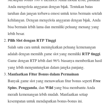
Anda mengelola anggaran dengan bijak. Tentukan batas
taruhan dan jangan terbawa emosi untuk terus bermain setelah
kehilangan. Dengan mengelola anggaran dengan bijak, Anda
bisa bermain lebih lama dan memiliki peluang menang yang
lebih besar.
Pilih Slot dengan RTP Tinggi
Salah satu cara untuk meningkatkan peluang kemenangan
RTP tinggi
adalah dengan memilih game slot yang memiliki
.
Game dengan RTP lebih dari 96% biasanya memberikan hasil
yang lebih menguntungkan dalam jangka panjang.
Manfaatkan Fitur Bonus dalam Permainan
Free
Banyak game slot yang menawarkan fitur bonus seperti
Spins
Pengganda
Wild
,
, dan
yang bisa membantu Anda
meraih kemenangan lebih mudah. Manfaatkan setiap
kesempatan untuk mendapatkan bonus-bonus ini.