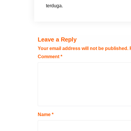
terduga.
Leave a Reply
Your email address will not be published.
Comment
*
Name
*