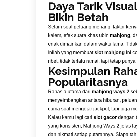
Daya Tarik Visua
Bikin Betah
Selain soal peluang menang, faktor kenya
kalem, efek suara khas ubin
mahjong
, 
enak dimainkan dalam waktu lama. Tidak 
Inilah yang membuat
slot mahjong
ini c
ribet, tidak terlalu ramai, tapi tetap punya
Kesimpulan Rahas
Popularitasnya
Rahasia utama dari
mahjong ways 2
seb
menyeimbangkan antara hiburan, peluan
cuma soal mengejar jackpot, tapi juga m
Kalau kamu lagi cari
slot gacor
dengan t
yang konsisten, Mahjong Ways 2 jelas lay
dan nikmati setiap putarannya. Siapa ta