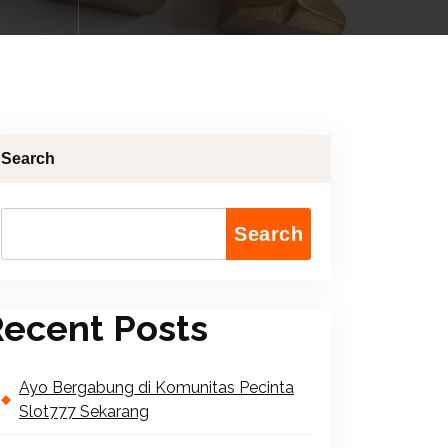
Search
Search
ecent Posts
Ayo Bergabung di Komunitas Pecinta
Slot777 Sekarang