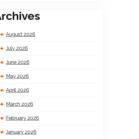
rchives
August 2026
July 2026
June 2026
May 2026
April 2026
March 2026
February 2026
January 2026