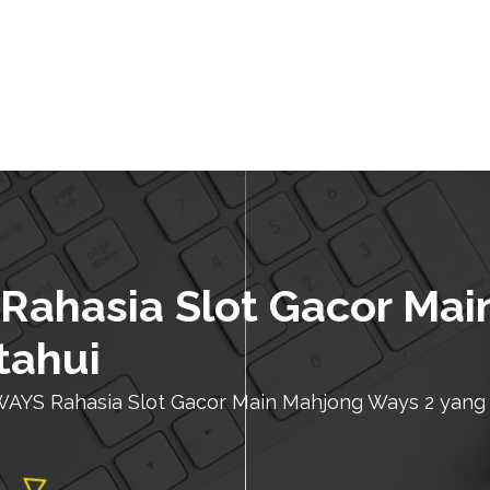
hasia Slot Gacor Mai
tahui
S Rahasia Slot Gacor Main Mahjong Ways 2 yang J