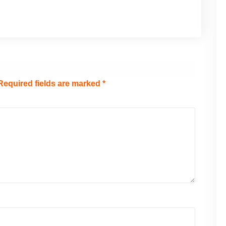
Required fields are marked
*