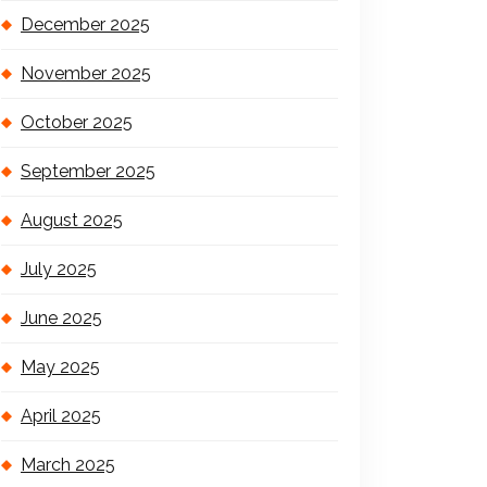
December 2025
November 2025
October 2025
September 2025
August 2025
July 2025
June 2025
May 2025
April 2025
March 2025