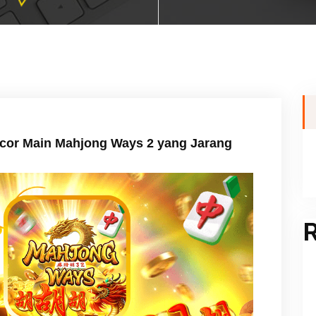
or Main Mahjong Ways 2 yang Jarang
R