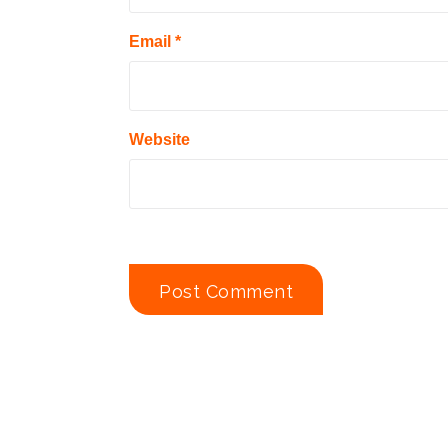
Email
*
Website