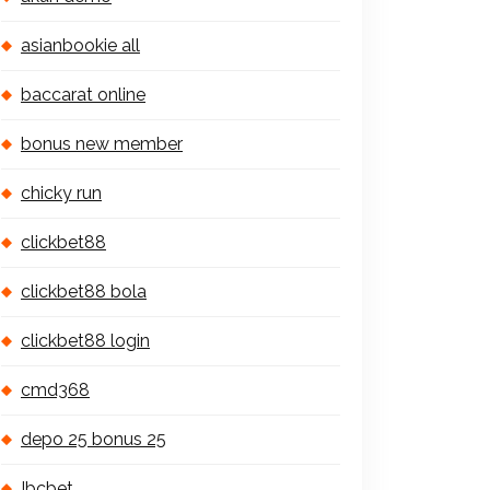
asianbookie all
baccarat online
bonus new member
chicky run
clickbet88
clickbet88 bola
clickbet88 login
cmd368
depo 25 bonus 25
Ibcbet