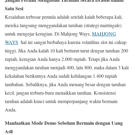
Satu Sesi
Kesalahan terbesar pemula adalah setelah kalah beberapa kali,
mereka langsung menggandakan taruhan (strategi martingale)
untuk mengejar kerugian. Di Mahjong Ways,
MAHJONG
WAYS
hal ini sangat berbahaya karena volatilitas slot ini cukup
tinggi. Jika Anda kalah 10 kali berturut-turut dengan taruhan 200
rupiah, kerugian Anda hanya 2.000 rupiah. Tetapi jika Anda
menggandakan taruhan menjadi 400, lalu 800, maka dalam 3 kali
kekalahan berikutnya Anda sudah kehilangan 1.400 rupiah
tambahan. Sebaliknya, jika Anda menang besar dengan taruhan
kecil, jangan terburu-buru menaikkan taruhan. Konsistensi
taruhan adalah kunci untuk memperpanjang waktu bermain
Anda.
Manfaatkan Mode Demo Sebelum Bermain dengan Uang
Asli