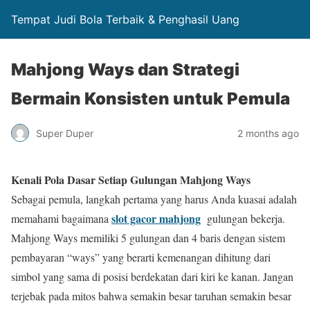
Tempat Judi Bola Terbaik & Penghasil Uang
Mahjong Ways dan Strategi
Bermain Konsisten untuk Pemula
Super Duper
2 months ago
Kenali Pola Dasar Setiap Gulungan Mahjong Ways
Sebagai pemula, langkah pertama yang harus Anda kuasai adalah
slot gacor mahjong
memahami bagaimana
gulungan bekerja.
Mahjong Ways memiliki 5 gulungan dan 4 baris dengan sistem
pembayaran “ways” yang berarti kemenangan dihitung dari
simbol yang sama di posisi berdekatan dari kiri ke kanan. Jangan
terjebak pada mitos bahwa semakin besar taruhan semakin besar