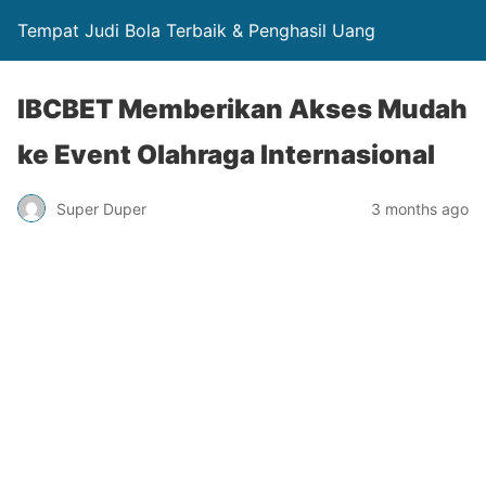
Tempat Judi Bola Terbaik & Penghasil Uang
IBCBET Memberikan Akses Mudah
ke Event Olahraga Internasional
Super Duper
3 months ago