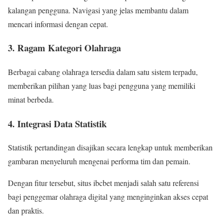
kalangan pengguna. Navigasi yang jelas membantu dalam
mencari informasi dengan cepat.
3. Ragam Kategori Olahraga
Berbagai cabang olahraga tersedia dalam satu sistem terpadu,
memberikan pilihan yang luas bagi pengguna yang memiliki
minat berbeda.
4. Integrasi Data Statistik
Statistik pertandingan disajikan secara lengkap untuk memberikan
gambaran menyeluruh mengenai performa tim dan pemain.
Dengan fitur tersebut, situs ibcbet menjadi salah satu referensi
bagi penggemar olahraga digital yang menginginkan akses cepat
dan praktis.