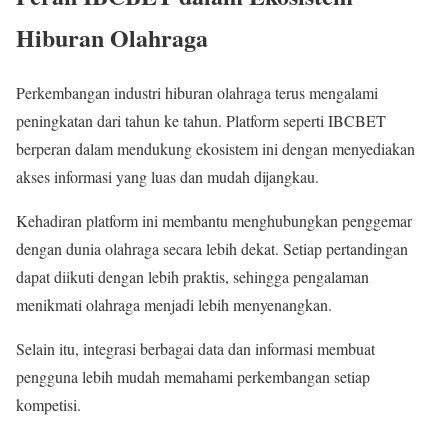
Hiburan Olahraga
Perkembangan industri hiburan olahraga terus mengalami
peningkatan dari tahun ke tahun. Platform seperti IBCBET
berperan dalam mendukung ekosistem ini dengan menyediakan
akses informasi yang luas dan mudah dijangkau.
Kehadiran platform ini membantu menghubungkan penggemar
dengan dunia olahraga secara lebih dekat. Setiap pertandingan
dapat diikuti dengan lebih praktis, sehingga pengalaman
menikmati olahraga menjadi lebih menyenangkan.
Selain itu, integrasi berbagai data dan informasi membuat
pengguna lebih mudah memahami perkembangan setiap
kompetisi.