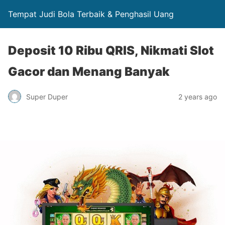
Tempat Judi Bola Terbaik & Penghasil Uang
Deposit 10 Ribu QRIS, Nikmati Slot
Gacor dan Menang Banyak
Super Duper
2 years ago