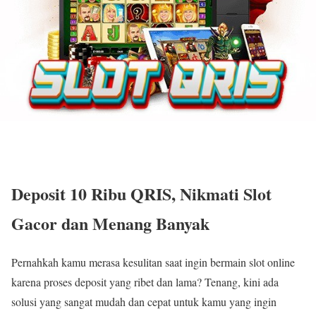
Deposit 10 Ribu QRIS, Nikmati Slot
Gacor dan Menang Banyak
Pernahkah kamu merasa kesulitan saat ingin bermain slot online
karena proses deposit yang ribet dan lama? Tenang, kini ada
solusi yang sangat mudah dan cepat untuk kamu yang ingin