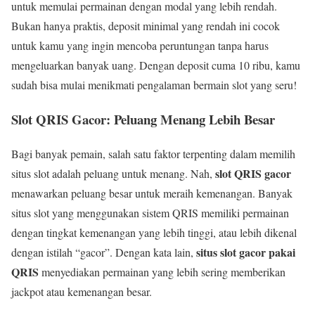
untuk memulai permainan dengan modal yang lebih rendah.
Bukan hanya praktis, deposit minimal yang rendah ini cocok
untuk kamu yang ingin mencoba peruntungan tanpa harus
mengeluarkan banyak uang. Dengan deposit cuma 10 ribu, kamu
sudah bisa mulai menikmati pengalaman bermain slot yang seru!
Slot QRIS Gacor: Peluang Menang Lebih Besar
Bagi banyak pemain, salah satu faktor terpenting dalam memilih
slot QRIS gacor
situs slot adalah peluang untuk menang. Nah,
menawarkan peluang besar untuk meraih kemenangan. Banyak
situs slot yang menggunakan sistem QRIS memiliki permainan
dengan tingkat kemenangan yang lebih tinggi, atau lebih dikenal
situs slot gacor pakai
dengan istilah “gacor”. Dengan kata lain,
QRIS
menyediakan permainan yang lebih sering memberikan
jackpot atau kemenangan besar.