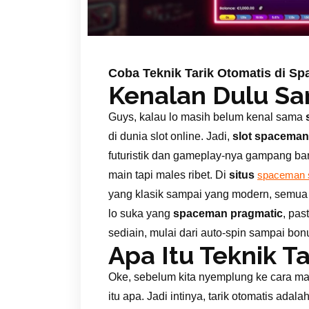
Coba Teknik Tarik Otomatis di S
Kenalan Dulu S
Guys, kalau lo masih belum kenal sama
di dunia slot online. Jadi,
slot spaceman
futuristik dan gameplay-nya gampang ba
main tapi males ribet. Di
situs
spaceman s
yang klasik sampai yang modern, semua d
lo suka yang
spaceman pragmatic
, pas
sediain, mulai dari auto-spin sampai bo
Apa Itu Teknik T
Oke, sebelum kita nyemplung ke cara mainn
itu apa. Jadi intinya, tarik otomatis adalah