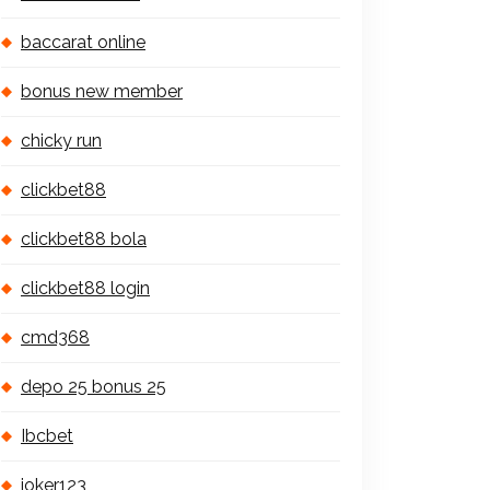
baccarat online
bonus new member
chicky run
clickbet88
clickbet88 bola
clickbet88 login
cmd368
depo 25 bonus 25
Ibcbet
joker123