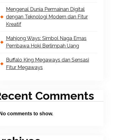
Mengenal Dunia Permainan Digital
dengan Teknologi Modern dan Fitur
Kreatif
Mahjong Ways: Simbol Naga Emas
Pembawa Hoki Berlimpah Uang
Buffalo King Megaways dan Sensasi
Fitur Megaways
Recent Comments
No comments to show.