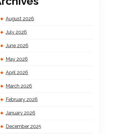
rchives
August 2026
July 2026
June 2026
May 2026
April 2026
March 2026
February 2026
January 2026
December 2025