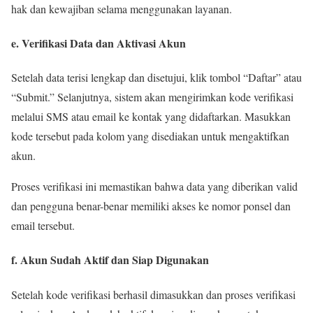
hak dan kewajiban selama menggunakan layanan.
e. Verifikasi Data dan Aktivasi Akun
Setelah data terisi lengkap dan disetujui, klik tombol “Daftar” atau
“Submit.” Selanjutnya, sistem akan mengirimkan kode verifikasi
melalui SMS atau email ke kontak yang didaftarkan. Masukkan
kode tersebut pada kolom yang disediakan untuk mengaktifkan
akun.
Proses verifikasi ini memastikan bahwa data yang diberikan valid
dan pengguna benar-benar memiliki akses ke nomor ponsel dan
email tersebut.
f. Akun Sudah Aktif dan Siap Digunakan
Setelah kode verifikasi berhasil dimasukkan dan proses verifikasi