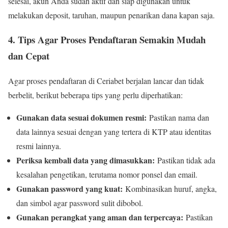
selesai, akun Anda sudah aktif dan siap digunakan untuk
melakukan deposit, taruhan, maupun penarikan dana kapan saja.
4. Tips Agar Proses Pendaftaran Semakin Mudah
dan Cepat
Agar proses pendaftaran di Ceriabet berjalan lancar dan tidak
berbelit, berikut beberapa tips yang perlu diperhatikan:
Gunakan data sesuai dokumen resmi:
Pastikan nama dan
data lainnya sesuai dengan yang tertera di KTP atau identitas
resmi lainnya.
Periksa kembali data yang dimasukkan:
Pastikan tidak ada
kesalahan pengetikan, terutama nomor ponsel dan email.
Gunakan password yang kuat:
Kombinasikan huruf, angka,
dan simbol agar password sulit dibobol.
Gunakan perangkat yang aman dan terpercaya:
Pastikan