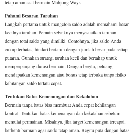
tetap aman saat bermain Mahjong Ways.
Pahami Besaran Taruhan
Langkah pertama untuk mengelola saldo adalah memahami besar
kecilnya taruhan. Pemain sebaiknya menyesuaikan taruhan
dengan total saldo yang dimiliki. Contohnya, jika saldo Anda
cukup terbatas, hindari bertaruh dengan jumlah besar pada setiap
putaran. Gunakan strategi taruhan kecil dan bertahap untuk
memperpanjang durasi bermain. Dengan begitu, peluang
mendapatkan kemenangan atau bonus tetap terbuka tanpa risiko
kehilangan saldo terlalu cepat.
Tentukan Batas Kemenangan dan Kekalahan
Bermain tanpa batas bisa membuat Anda cepat kehilangan
kontrol. Tentukan batas kemenangan dan kekalahan sebelum
memulai permainan. Misalnya, jika target kemenangan tercapai,
berhenti bermain agar saldo tetap aman. Begitu pula dengan batas