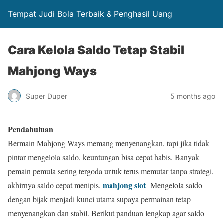
Tempat Judi Bola Terbaik & Penghasil Uang
Cara Kelola Saldo Tetap Stabil
Mahjong Ways
Super Duper
5 months ago
Pendahuluan
Bermain Mahjong Ways memang menyenangkan, tapi jika tidak
pintar mengelola saldo, keuntungan bisa cepat habis. Banyak
pemain pemula sering tergoda untuk terus memutar tanpa strategi,
mahjong slot
akhirnya saldo cepat menipis.
Mengelola saldo
dengan bijak menjadi kunci utama supaya permainan tetap
menyenangkan dan stabil. Berikut panduan lengkap agar saldo