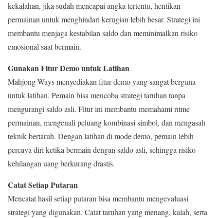
kekalahan, jika sudah mencapai angka tertentu, hentikan
permainan untuk menghindari kerugian lebih besar. Strategi ini
membantu menjaga kestabilan saldo dan meminimalkan risiko
emosional saat bermain.
Gunakan Fitur Demo untuk Latihan
Mahjong Ways menyediakan fitur demo yang sangat berguna
untuk latihan. Pemain bisa mencoba strategi taruhan tanpa
mengurangi saldo asli. Fitur ini membantu memahami ritme
permainan, mengenali peluang kombinasi simbol, dan mengasah
teknik bertaruh. Dengan latihan di mode demo, pemain lebih
percaya diri ketika bermain dengan saldo asli, sehingga risiko
kehilangan uang berkurang drastis.
Catat Setiap Putaran
Mencatat hasil setiap putaran bisa membantu mengevaluasi
strategi yang digunakan. Catat taruhan yang menang, kalah, serta