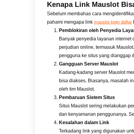
Kenapa Link Mauslot Bisa
Sebelum membahas cara mengidentifika
pahami mengapa link
mauslot login daftar
Pemblokiran oleh Penyedia Layan
Banyak penyedia layanan internet d
perjudian online, termasuk Mauslot
pengguna ke situs yang dianggap il
Gangguan Server Mauslot
Kadang-kadang server Mauslot men
bisa diakses. Biasanya, masalah in
oleh tim Mauslot.
Pembaruan Sistem Situs
Situs Mauslot sering melakukan p
dan kenyamanan penggunanya. Sela
Kesalahan dalam Link
Terkadang link yang digunakan unt