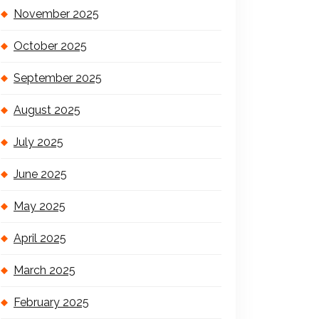
November 2025
October 2025
September 2025
August 2025
July 2025
June 2025
May 2025
April 2025
March 2025
February 2025