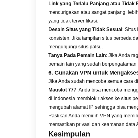
Link yang Terlalu Panjang atau Tidak 
mencurigakan atau sangat panjang, lebih 
yang tidak terverifikasi.
Desain Situs yang Tidak Sesuai
: Situs
konsisten. Jika tampilan situs berbeda da
mengunjungi situs palsu.
Tanya Pada Pemain Lain
: Jika Anda ra
pemain lain yang sudah berpengalaman 
6.
Gunakan VPN untuk Mengakses
Jika Anda sudah mencoba semua cara di
Mauslot 777
, Anda bisa mencoba mengg
di Indonesia memblokir akses ke situs 
mengubah alamat IP sehingga bisa meng
Pastikan Anda memilih VPN yang memiliki
memastikan privasi dan keamanan data A
Kesimpulan