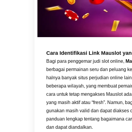
Cara Identifikasi Link Mauslot ya
Bagi para penggemar judi slot online,
Ma
berbagai permainan seru dan peluang k
halnya banyak situs perjudian online lai
beberapa wilayah, yang membuat pemain 
cara untuk tetap mengakses Mauslot a
yang masih aktif atau “fresh”. Namun, 
gunakan masih valid dan dapat diakses d
panduan lengkap tentang bagaimana car
dan dapat diandalkan.