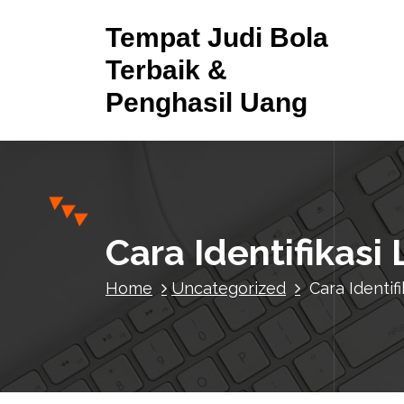
S
Tempat Judi Bola
k
i
Terbaik &
p
Penghasil Uang
t
o
c
o
n
t
e
Cara Identifikasi
n
t
Home
Uncategorized
Cara Identif